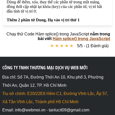
1</b><br>"); 

var mangba  = new 
Array("Vân","Hạ","Quỳnh","Lực","Dung");

mangba.splice(1, 2, 'Cherry', 'Nhím');

// Vòng lặp xem các phần tử còn lại trong mảng

mangba.forEach((value, key) => {

document.write("Vị trí "+key+": "+value+"<br>"); 

Chạy thử Code Hàm splice() trong JavaScript
nằm trong
});

bài viết
Hàm splice() trong JavaScript
</script>

★
★
★
★
★
★
★
★
★
★
5/5 - (1 Đánh giá)
</body>

</html>
CÔNG TY TNHH THƯƠNG MẠI DỊCH VỤ WEB MỚI
Địa chỉ: Số 7A, Đường Thới An 10, Khu phố 3, Phường
Thới An, Quận 12, TP. Hồ Chí Minh
Trụ sở chính: E20/22E6 Hẻm C1, Đường Vĩnh Lộc, Ấp 57,
Xã Tân Vĩnh Lộc, Thành phố Hồ Chí Minh
Email: info@webmoi.vn - tanlucit09@gmail.com