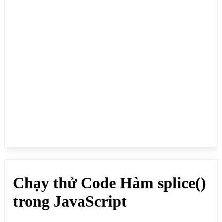
document.write("<b>Thêm 2 phần tử Dung, Hạ vào vị 
trí thứ 1</b><br>"); 

var mang  = new Array("Vân","Lực","Quỳnh");

mang.splice(1, 0, 'Dung', 'Hạ');

// Vòng lặp xem các phần tử còn lại trong mảng

mang.forEach((value, key) => {

document.write("Vị trí "+key+": "+value+"<br>"); 

});

// Xóa 2 phần tử bắt đầu từ vị trí số 1

document.write("<b>Xóa 2 phần tử bắt đầu từ vị trí 
số 1</b><br>"); 

var manghai  = new 
Array("Vân","Dung","Hạ","Lực","Quỳnh");

manghai.splice(1, 2);

// Vòng lặp xem các phần tử còn lại trong mảng

manghai.forEach((value, key) => {

document.write("Vị trí "+key+": "+value+"<br>"); 

});

// Xóa 2 phần tử bắt đầu vị trí 1, đồng thời thêm 
các phần tử khác bắt đầu vị trí 1

document.write("<b>Xóa 2 phần tử bắt đầu vị trí 1, 
đồng thời thêm các phần tử khác bắt đầu vị trí 