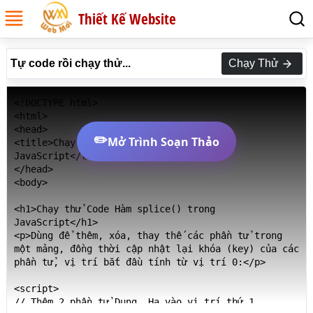
Thiết Kế Website
Tự code rồi chạy thử...
Chạy Thử
<!DOCTYPE html>

<html>

<head>

✏️
Mở Trình Soạn Thảo
<title>Chạy thử Code Hàm splice() trong 
JavaScript</title>

</head>

<body>

<h1>Chạy thử Code Hàm splice() trong 
JavaScript</h1>

<p>Dùng để thêm, xóa, thay thế các phần tử trong 
một mảng, đồng thời cập nhật lại khóa (key) của các 
phần tử, vị trí bắt đầu tính từ vị trí 0:</p>

<script>

// Thêm 2 phần tử Dung, Hạ vào vị trí thứ 1
