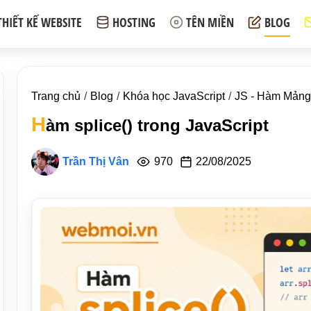
THIẾT KẾ WEBSITE
HOSTING
TÊN MIỀN
BLOG
Trang chủ
Blog
Khóa học JavaScript
JS - Hàm Mảng 
H
àm splice() trong JavaScript
Trần Thị Vân
970
22/08/2025