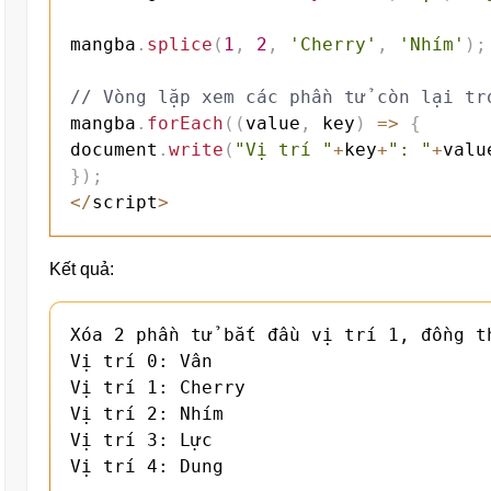
mangba
.
splice
(
1
,
2
,
'Cherry'
,
'Nhím'
)
;
// Vòng lặp xem các phần tử còn lại tr
mangba
.
forEach
(
(
value
,
 key
)
=>
{
document
.
write
(
"Vị trí "
+
key
+
": "
+
valu
}
)
;
<
/
script
>
Kết quả:
Xóa 2 phần tử bắt đầu vị trí 1, đồng t
Vị trí 0: Vân

Vị trí 1: Cherry

Vị trí 2: Nhím

Vị trí 3: Lực

Vị trí 4: Dung