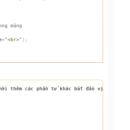
ong mảng
e
+
"<br>"
)
;
hời thêm các phần tử khác bắt đầu vị trí 1
