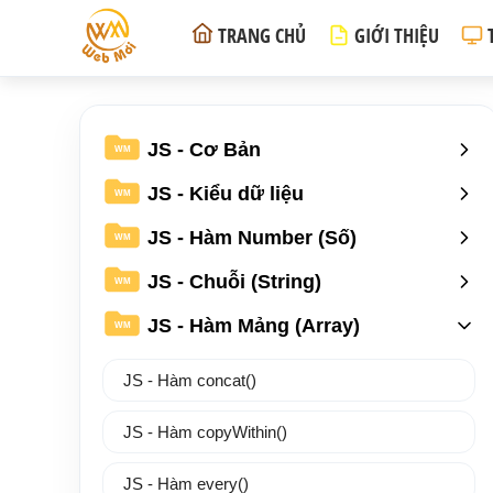
TRANG CHỦ
GIỚI THIỆU
JS - Cơ Bản
WM
JS - Kiểu dữ liệu
WM
JS - Hàm Number (Số)
WM
JS - Chuỗi (String)
WM
JS - Hàm Mảng (Array)
WM
JS - Hàm concat()
JS - Hàm copyWithin()
JS - Hàm every()