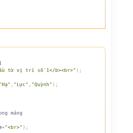
1
ầu từ vị trí số 1</b><br>"
)
;
"Hạ"
,
"Lực"
,
"Quỳnh"
)
;
ong mảng
e
+
"<br>"
)
;