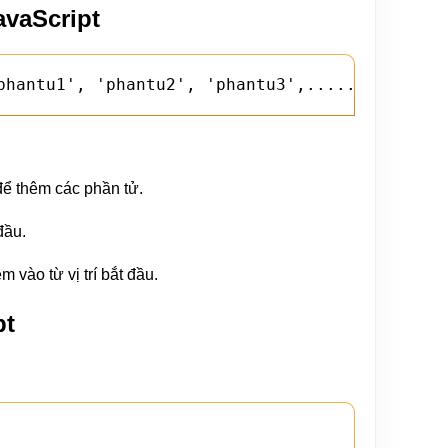
avaScript
phantu1', 'phantu2', 'phantu3',.....);
u để thêm các phần tử.
đầu.
m vào từ vị trí bắt đầu.
pt