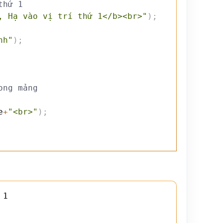
thứ 1
, Hạ vào vị trí thứ 1</b><br>"
)
;
nh"
)
;
ong mảng
e
+
"<br>"
)
;
1
