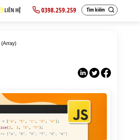
0398.259.259
LIÊN HỆ
Tìm kiếm
(Array)