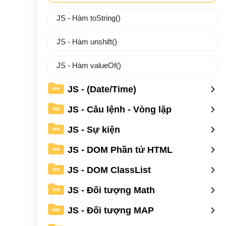
JS - Hàm toString()
JS - Hàm unshift()
JS - Hàm valueOf()
JS - (Date/Time)
WM
JS - Câu lệnh - Vòng lặp
WM
JS - Sự kiện
WM
JS - DOM Phần tử HTML
WM
JS - DOM ClassList
WM
JS - Đối tượng Math
WM
JS - Đối tượng MAP
WM