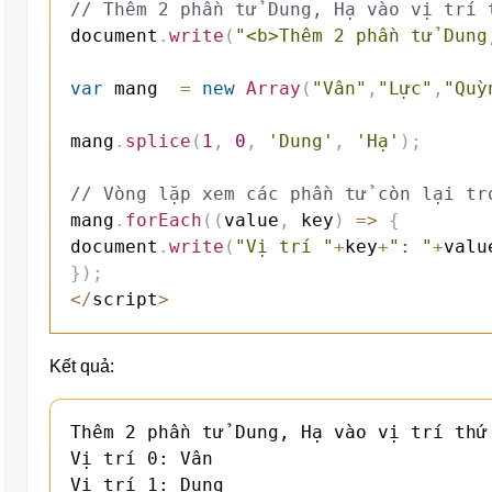
// Thêm 2 phần tử Dung, Hạ vào vị trí 
document
.
write
(
"<b>Thêm 2 phần tử Dung
var
 mang  
=
new
Array
(
"Vân"
,
"Lực"
,
"Quỳ
mang
.
splice
(
1
,
0
,
'Dung'
,
'Hạ'
)
;
// Vòng lặp xem các phần tử còn lại tr
mang
.
forEach
(
(
value
,
 key
)
=>
{
document
.
write
(
"Vị trí "
+
key
+
": "
+
valu
}
)
;
<
/
script
>
Kết quả:
Thêm 2 phần tử Dung, Hạ vào vị trí thứ 
Vị trí 0: Vân

Vị trí 1: Dung
