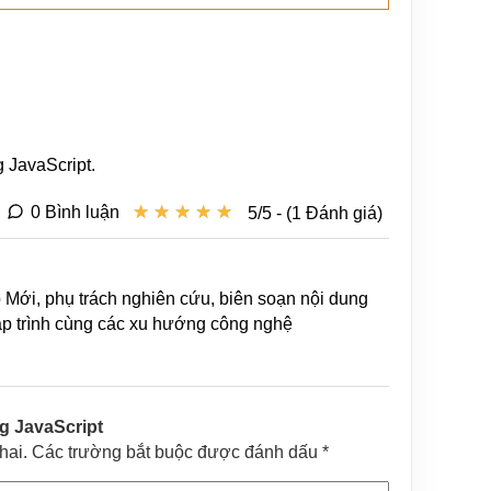
 JavaScript.
★
★
★
★
★
★
★
★
★
★
0 Bình luận
5/5 - (1 Đánh giá)
b Mới, phụ trách nghiên cứu, biên soạn nội dung
lập trình cùng các xu hướng công nghệ
ng JavaScript
khai. Các trường bắt buộc được đánh dấu *