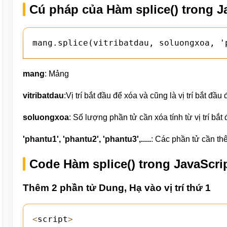
Cú pháp của Hàm splice() trong J
mang.splice(vitribatdau, soluongxoa, '
mang
: Mảng
vitribatdau
:Vị trí bắt đầu để xóa và cũng là vị trí bắt đầ
soluongxoa
: Số lượng phần tử cần xóa tính từ vị trí bắt 
'phantu1', 'phantu2', 'phantu3',.....
: Các phần tử cần thê
Code Hàm splice() trong JavaScri
Thêm 2 phần tử Dung, Hạ vào vị trí thứ 1
<
script
>