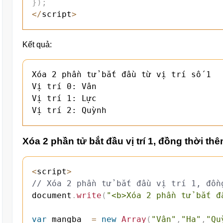
}
)
;
<
/
script
>
Kết quả:
Xóa 2 phần tử bắt đầu từ vị trí số 1

Vị trí 0: Vân

Vị trí 1: Lực

Vị trí 2: Quỳnh
Xóa 2 phần tử bắt đầu vị trí 1, đồng thời thê
<
script
>
// Xóa 2 phần tử bắt đầu vị trí 1, đồn
document
.
write
(
"<b>Xóa 2 phần tử bắt đ
var
 mangba  
=
new
Array
(
"Vân"
,
"Hạ"
,
"Qu