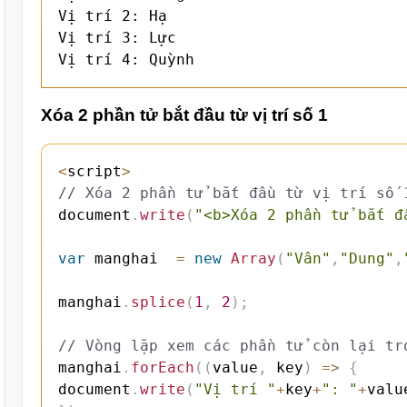
Vị trí 2: Hạ

Vị trí 3: Lực

Vị trí 4: Quỳnh
Xóa 2 phần tử bắt đầu từ vị trí số 1
<
script
>
// Xóa 2 phần tử bắt đầu từ vị trí số 
document
.
write
(
"<b>Xóa 2 phần tử bắt đ
var
 manghai  
=
new
Array
(
"Vân"
,
"Dung"
,
manghai
.
splice
(
1
,
2
)
;
// Vòng lặp xem các phần tử còn lại tr
manghai
.
forEach
(
(
value
,
 key
)
=>
{
document
.
write
(
"Vị trí "
+
key
+
": "
+
valu