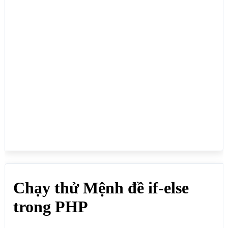
echo "Chưa đủ 18 tuổi";

}

?>

</body>

</html>