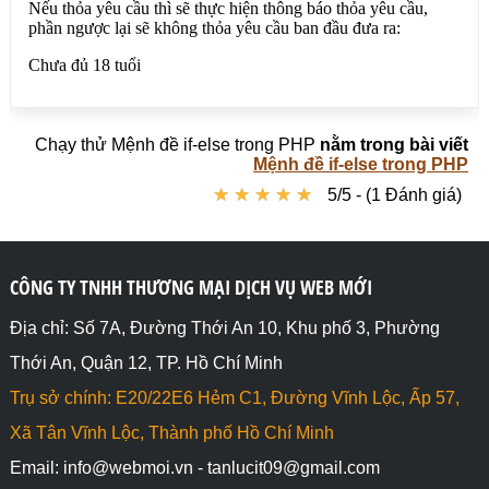
Chạy thử Mệnh đề if-else trong PHP
nằm trong bài viết
Mệnh đề if-else trong PHP
★
★
★
★
★
★
★
★
★
★
5/5 - (1 Đánh giá)
CÔNG TY TNHH THƯƠNG MẠI DỊCH VỤ WEB MỚI
Địa chỉ: Số 7A, Đường Thới An 10, Khu phố 3, Phường
Thới An, Quận 12, TP. Hồ Chí Minh
Trụ sở chính: E20/22E6 Hẻm C1, Đường Vĩnh Lộc, Ấp 57,
Xã Tân Vĩnh Lộc, Thành phố Hồ Chí Minh
Email: info@webmoi.vn - tanlucit09@gmail.com