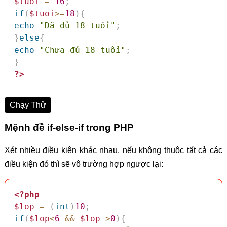
$tuoi
=
16
;
if
(
$tuoi
>=
18
)
{
echo
"Đã đủ 18 tuổi"
;
}
else
{
echo
"Chưa đủ 18 tuổi"
;
}
?>
Chạy Thử
Mệnh đề if-else-if trong PHP
Xét nhiều điều kiện khác nhau, nếu không thuộc tất cả các
điều kiện đó thì sẽ vô trường hợp ngược lại:
<?php
$lop
=
(
int
)
10
;
if
(
$lop
<
6
&&
$lop
>
0
)
{