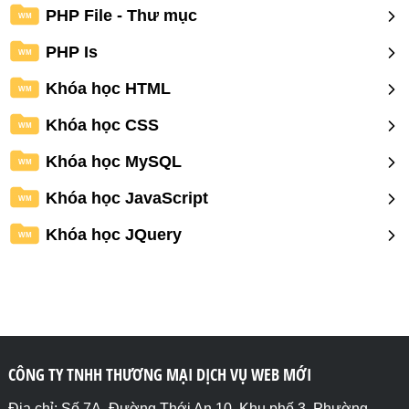
PHP File - Thư mục
WM
PHP Is
WM
Khóa học HTML
WM
Khóa học CSS
WM
Khóa học MySQL
WM
Khóa học JavaScript
WM
Khóa học JQuery
WM
CÔNG TY TNHH THƯƠNG MẠI DỊCH VỤ WEB MỚI
Địa chỉ: Số 7A, Đường Thới An 10, Khu phố 3, Phường