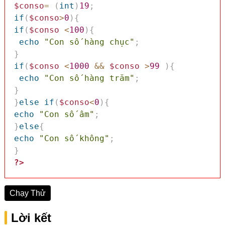
$conso
=
(
int
)
19
;
if
(
$conso
>
0
)
{
if
(
$conso
<
100
)
{
echo
"Con số hàng chục"
;
}
if
(
$conso
<
1000
&&
$conso
>
99
)
{
echo
"Con số hàng trăm"
;
}
}
else
if
(
$conso
<
0
)
{
echo
"Con số âm"
;
}
else
{
echo
"Con số không"
;
}
?>
Chạy Thử
Lời kết