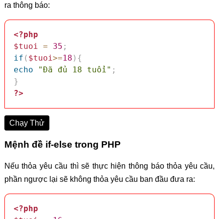
ra thông báo:
<?php
$tuoi
=
35
;
if
(
$tuoi
>=
18
)
{
echo
"Đã đủ 18 tuổi"
;
}
?>
Chạy Thử
Mệnh đề if-else trong PHP
Nếu thỏa yêu cầu thì sẽ thực hiện thông báo thỏa yêu cầu,
phần ngược lại sẽ không thỏa yêu cầu ban đầu đưa ra:
<?php