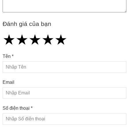
Đánh giá của bạn
★
★
★
★
★
★
★
★
★
★
★
★
★
★
★
Tên *
Email
Số điện thoại *