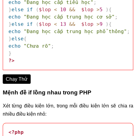
echo
"Đang học cấp tiểu học"
;
}
else
if
(
$lop
<
10
&&
$lop
>
5
)
{
echo
"Đang học cấp trung học cơ sở"
;
}
else
if
(
$lop
<
13
&&
$lop
>
9
)
{
echo
"Đang học cấp trung học phổ thông"
;
}
else
{
echo
"Chưa rõ"
;
}
?>
Chạy Thử
Mệnh đề if lồng nhau trong PHP
Xét từng điều kiện lớn, trong mỗi điều kiện lớn sẽ chia ra
nhiều điều kiện nhỏ:
<?php