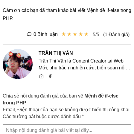
Cảm ơn các bạn đã tham khảo bài viết Mệnh đề if-else trong
PHP.
★
★
★
★
★
★
★
★
★
★
0 Bình luận
5/5 - (1 Đánh giá)
TRẦN THỊ VÂN
Trần Thị Vân là Content Creator tại Web
Mới, phụ trách nghiên cứu, biên soạn nội
dung và chia sẻ kiến thức về website, SEO,
lập trình cùng các xu hướng công nghệ
Chia sẻ nội dung đánh giá của bạn về
Mệnh đề if-else
trong PHP
Email, Điện thoại của bạn sẽ không được hiển thị công khai.
Các trường bắt buộc được đánh dấu *