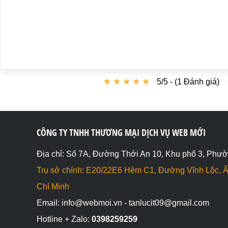
★
★
★
★
★
★
★
★
★
★
5/5 - (1 Đánh giá)
CÔNG TY TNHH THƯƠNG MẠI DỊCH VỤ WEB MỚI
Địa chỉ: Số 7A, Đường Thới An 10, Khu phố 3, Phườ
Trụ sở chính: E20/22E6 Hẻm C1, Đường Vĩnh Lộc, Ấ
Chí Minh
Email: info@webmoi.vn - tanlucit09@gmail.com
Hotline + Zalo:
0398259259