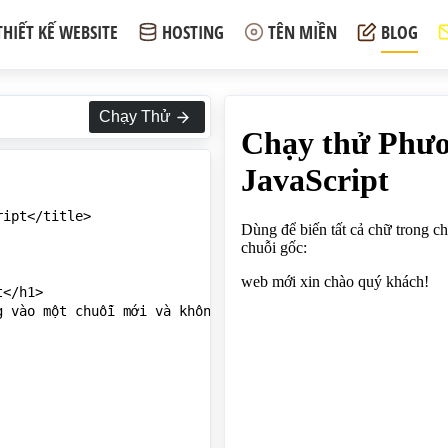
THIẾT KẾ WEBSITE
HOSTING
TÊN MIỀN
BLOG
Chạy Thử
ipt</title>

</h1>

 vào một chuỗi mới và không làm thay đổi chuỗi gốc:</p>
