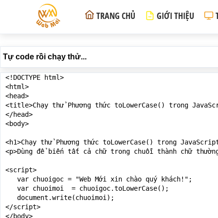
TRANG CHỦ
GIỚI THIỆU
Tự code rồi chạy thử...
<!DOCTYPE html>

<html>

<head>

<title>Chạy thử Phương thức toLowerCase() trong JavaScr
</head>

<body>

<h1>Chạy thử Phương thức toLowerCase() trong JavaScript
<p>Dùng để biến tất cả chữ trong chuỗi thành chữ thường
<script>

   var chuoigoc = "Web Mới xin chào quý khách!";

   var chuoimoi  = chuoigoc.toLowerCase();

   document.write(chuoimoi);

</script>

</body>
