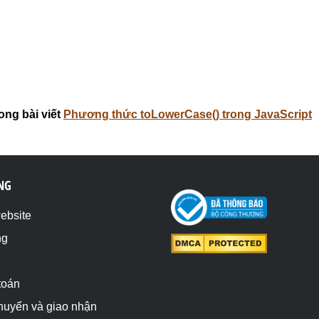
ong bài viết
Phương thức toLowerCase() trong JavaScript
NG
website
ng
toán
chuyển và giao nhận