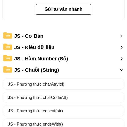
JS - Cơ Bản
WM
JS - Kiểu dữ liệu
WM
JS - Hàm Number (Số)
WM
JS - Chuỗi (String)
WM
JS - Phương thức charAt(vitri)
JS - Phương thức charCodeAt()
JS - Phương thức concat(str)
JS - Phương thức endsWith()