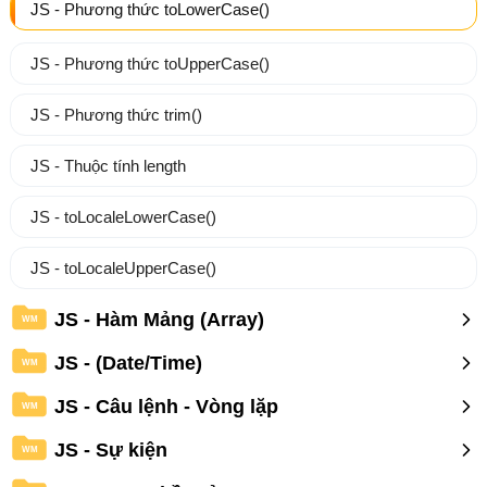
JS - Phương thức toLowerCase()
JS - Phương thức toUpperCase()
JS - Phương thức trim()
JS - Thuộc tính length
JS - toLocaleLowerCase()
JS - toLocaleUpperCase()
JS - Hàm Mảng (Array)
WM
JS - (Date/Time)
WM
JS - Câu lệnh - Vòng lặp
WM
JS - Sự kiện
WM