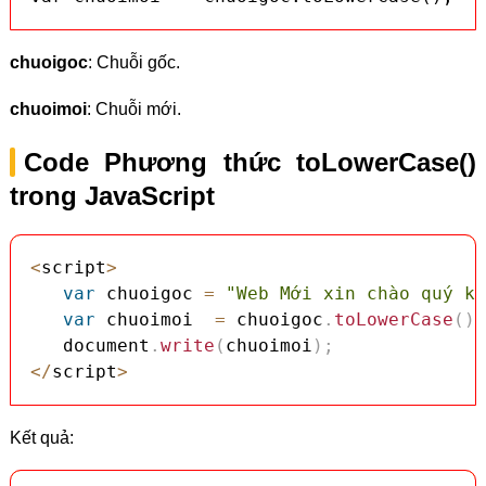
chuoigoc
: Chuỗi gốc.
chuoimoi
: Chuỗi mới.
Code Phương thức toLowerCase()
trong JavaScript
<
script
>
var
 chuoigoc 
=
"Web Mới xin chào quý kh
var
 chuoimoi  
=
 chuoigoc
.
toLowerCase
(
)
;
   document
.
write
(
chuoimoi
)
;
<
/
script
>
Kết quả: