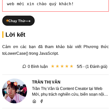
web mới xin chào quý khách!
Chạy Thử
Lời kết
Cảm ơn các bạn đã tham khảo bài viết Phương thức
toLowerCase() trong JavaScript.
★
★
★
★
★
★
★
★
★
★
0 Bình luận
5/5 - (1 Đánh giá)
TRẦN THỊ VÂN
Trần Thị Vân là Content Creator tại Web
Mới, phụ trách nghiên cứu, biên soạn nội
dung và chia sẻ kiến thức về website, SEO,
lập trình cùng các xu hướng công nghệ