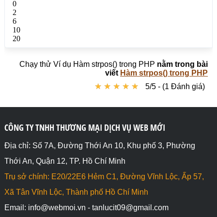
Chạy thử Ví dụ Hàm strpos() trong PHP
nằm trong bài
viết
Hàm strpos() trong PHP
★
★
★
★
★
★
★
★
★
★
5/5 - (1 Đánh giá)
CÔNG TY TNHH THƯƠNG MẠI DỊCH VỤ WEB MỚI
Địa chỉ: Số 7A, Đường Thới An 10, Khu phố 3, Phường
Thới An, Quận 12, TP. Hồ Chí Minh
Trụ sở chính: E20/22E6 Hẻm C1, Đường Vĩnh Lộc, Ấp 57,
Xã Tân Vĩnh Lộc, Thành phố Hồ Chí Minh
Email: info@webmoi.vn - tanlucit09@gmail.com