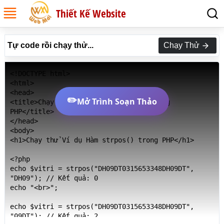
Thiết Kế Website
Tự code rồi chạy thử...
Chạy Thử
<!DOCTYPE html>

<html>

<head>

✏️
Mở Trình Soạn Thảo
<title>Chạy thử Ví dụ Hàm strpos() trong 
PHP</title>

</head>

<body>

<h1>Chạy thử Ví dụ Hàm strpos() trong PHP</h1>

<?php

echo $vitri = strpos("DH09DT0315653348DH09DT", 
"DH09"); // Kết quả: 0

echo "<br>";

echo $vitri = strpos("DH09DT0315653348DH09DT", 
"09DT"); // Kết quả: 2
