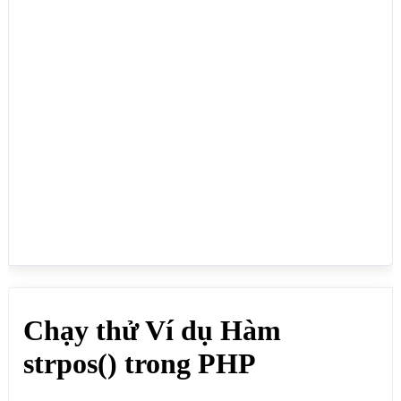
echo "<br>";

echo $vitri = strpos("DH09DT0315653348DH09DT", 
"0315653348"); // Kết quả: 6

echo "<br>";

echo $vitri = strpos("Web Mới xin chào quý khách, 
xin trân trọng! ", "xin"); // Kết quả: 10

echo "<br>";

echo $vitri = strpos("Web Mới xin chào quý khách, 
xin trân trọng!", "quý"); // Kết quả: 20

echo "<br>";

?>

</body>

</html>