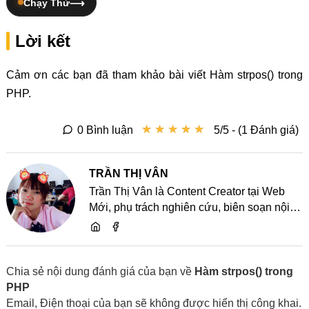
Chạy Thử
Lời kết
Cảm ơn các bạn đã tham khảo bài viết Hàm strpos() trong
PHP.
★
★
★
★
★
★
★
★
★
★
0 Bình luận
5/5 - (1 Đánh giá)
TRẦN THỊ VÂN
Trần Thị Vân là Content Creator tại Web
Mới, phụ trách nghiên cứu, biên soạn nội
dung và chia sẻ kiến thức về website, SEO,
lập trình cùng các xu hướng công nghệ
Chia sẻ nội dung đánh giá của bạn về
Hàm strpos() trong
PHP
Email, Điện thoại của bạn sẽ không được hiển thị công khai.