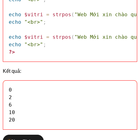
echo
$vitri
=
strpos
(
"Web Mới xin chào quý
echo
"<br>"
;
echo
$vitri
=
strpos
(
"Web Mới xin chào quý
echo
"<br>"
;
?>
Kết quả:
0

2

6

10

20