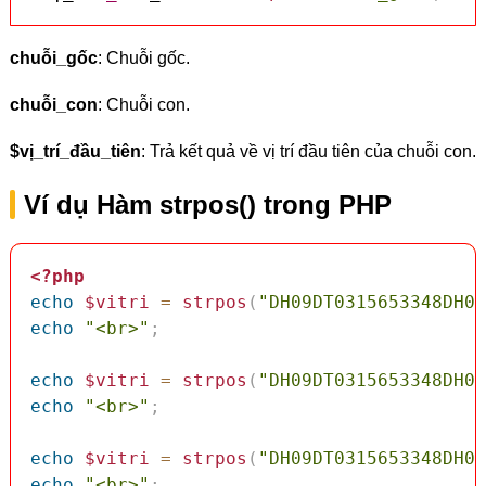
chuỗi_gốc
: Chuỗi gốc.
chuỗi_con
: Chuỗi con.
$vị_trí_đầu_tiên
: Trả kết quả về vị trí đầu tiên của chuỗi con.
Ví dụ Hàm strpos() trong PHP
<?php
echo
$vitri
=
strpos
(
"DH09DT0315653348DH09
echo
"<br>"
;
echo
$vitri
=
strpos
(
"DH09DT0315653348DH09
echo
"<br>"
;
echo
$vitri
=
strpos
(
"DH09DT0315653348DH09
echo
"<br>"
;