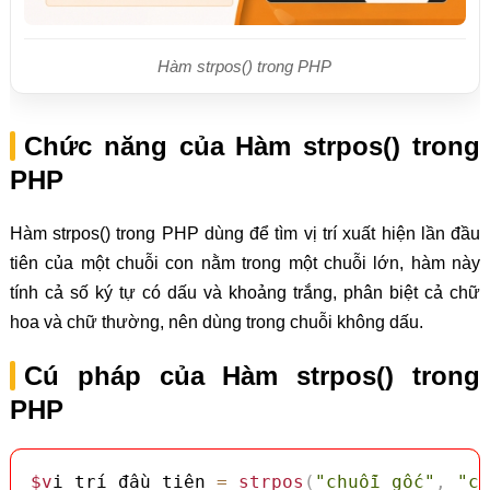
Hàm strpos() trong PHP
Chức năng của Hàm strpos() trong
PHP
Hàm strpos() trong PHP dùng để tìm vị trí xuất hiện lần đầu
tiên của một chuỗi con nằm trong một chuỗi lớn, hàm này
tính cả số ký tự có dấu và khoảng trắng, phân biệt cả chữ
hoa và chữ thường, nên dùng trong chuỗi không dấu.
Cú pháp của Hàm strpos() trong
PHP
$v
ị_trí
_
đầu_tiên 
=
strpos
(
"chuỗi_gốc"
,
"ch