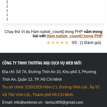
Chạy thử Ví dụ Hàm substr_count() trong PHP
nằm trong
bài viết
Hàm substr_count() trong PHP
★
★
★
★
★
★
★
★
★
★
5/5 - (1 Đánh giá)
CÔNG TY TNHH THƯƠNG MẠI DỊCH VỤ WEB MỚI
Địa chỉ: Số 7A, Đường Thới An 10, Khu phố 3, Phường
Thới An, Quận 12, TP. Hồ Chí Minh
Trụ sở chính: E20/22E6 Hẻm C1, Đường Vĩnh Lộc, Ấp 57,
Xã Tân Vĩnh Lộc, Thành phố Hồ Chí Minh
Email: info@webmoi.vn - tanlucit09@gmail.com