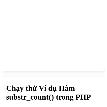
// Đếm số lần xuất hiện của "ôi" trong chuỗi gốc

echo substr_count("Tôi đây, tôi cần giúp đở", 
"ôi"); //Kết quả: 2

echo "<br>";

// Đếm số lần xuất hiện của "tôi" trong chuỗi gốc

echo substr_count("Tôi đây, tôi cần giúp đở", 
"tôi"); //Kết quả: 1

echo "<br>";

// Đếm số lần xuất hiện của "oi" trong $chuoigoc từ 
vị trí 5 đến cuối chuỗi

echo substr_count("Toi day, toi can giup do", 
"oi",5); //Kết quả: 1

echo "<br>";

// Đếm số lần xuất hiện của "oi" trong $chuoigoc từ 
vị trí 1 lấy ra 2 ký tự 

echo substr_count("Toi day, toi can giup do", 
"oi",1,2); //Kết quả: 1

echo "<br>";

?>

</body>

</html>