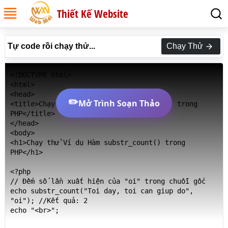
Thiết Kế Website
Tự code rồi chạy thử...
Chạy Thử
<!DOCTYPE html>

<html>

<head>

✏️
Mở Trình Soạn Thảo
<title>Chạy thử Ví dụ Hàm substr_count() trong 
PHP</title>

</head>

<body>

<h1>Chạy thử Ví dụ Hàm substr_count() trong 
PHP</h1>

<?php

// Đếm số lần xuất hiện của "oi" trong chuỗi gốc

echo substr_count("Toi day, toi can giup do", 
"oi"); //Kết quả: 2

echo "<br>";
