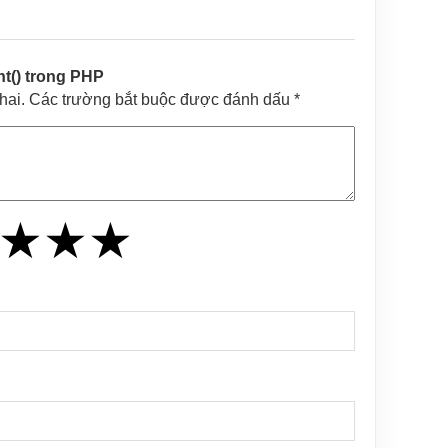
t() trong PHP
khai. Các trường bắt buộc được đánh dấu *
★
★
★
★
★
★