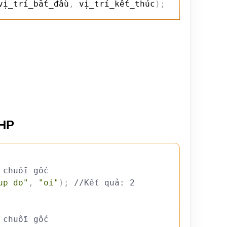
vị_trí_bắt_đầu
,
 vị_trí_kết_thúc
)
;
PHP
 chuỗi gốc
up do"
,
"oi"
)
;
//Kết quả: 2
 chuỗi gốc