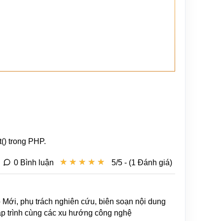
() trong PHP.
★
★
★
★
★
★
★
★
★
★
0 Bình luận
5/5 - (1 Đánh giá)
b Mới, phụ trách nghiên cứu, biên soạn nội dung
lập trình cùng các xu hướng công nghệ