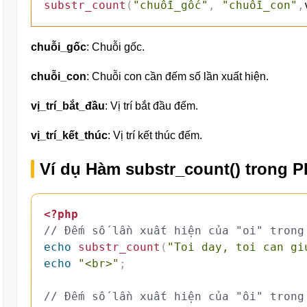
substr_count
(
"chuỗi_gốc"
,
"chuỗi_con"
,
chuỗi_gốc
: Chuỗi gốc.
chuỗi_con
: Chuỗi con cần đếm số lần xuất hiện.
vị_trí_bắt_đầu
: Vị trí bắt đầu đếm.
vị_trí_kết_thúc
: Vị trí kết thúc đếm.
Ví dụ Hàm substr_count() trong 
<?php
// Đếm số lần xuất hiện của "oi" trong
echo
substr_count
(
"Toi day, toi can gi
echo
"<br>"
;
// Đếm số lần xuất hiện của "ôi" trong