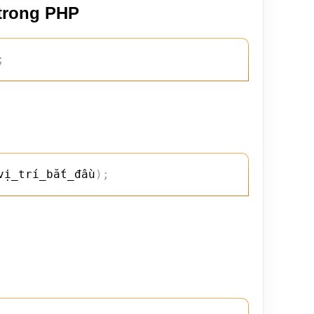
trong PHP
;
vị_trí_bắt_đầu
)
;