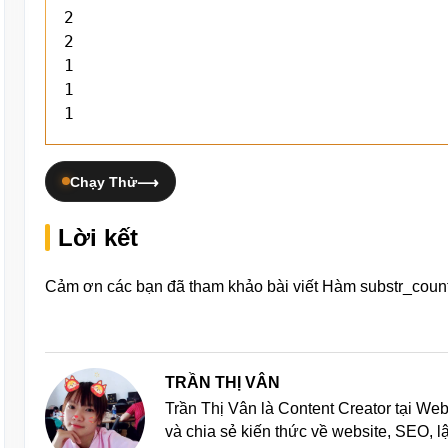
2

2

1

1

1
Chạy Thử
Lời kết
Cảm ơn các bạn đã tham khảo bài viết Hàm substr_count
TRẦN THỊ VÂN
Trần Thị Vân là Content Creator tại We
và chia sẻ kiến thức về website, SEO, 