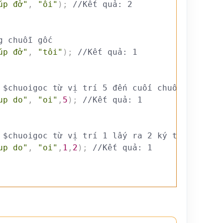
úp đở"
,
"ôi"
)
;
//Kết quả: 2
g chuỗi gốc
úp đở"
,
"tôi"
)
;
//Kết quả: 1
 $chuoigoc từ vị trí 5 đến cuối chuỗi
up do"
,
"oi"
,
5
)
;
//Kết quả: 1
 $chuoigoc từ vị trí 1 lấy ra 2 ký tự 
up do"
,
"oi"
,
1
,
2
)
;
//Kết quả: 1