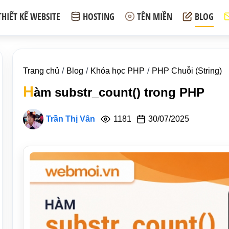
THIẾT KẾ WEBSITE
HOSTING
TÊN MIỀN
BLOG
Trang chủ
Blog
Khóa học PHP
PHP Chuỗi (String)
H
àm substr_count() trong PHP
Trần Thị Vân
1181
30/07/2025