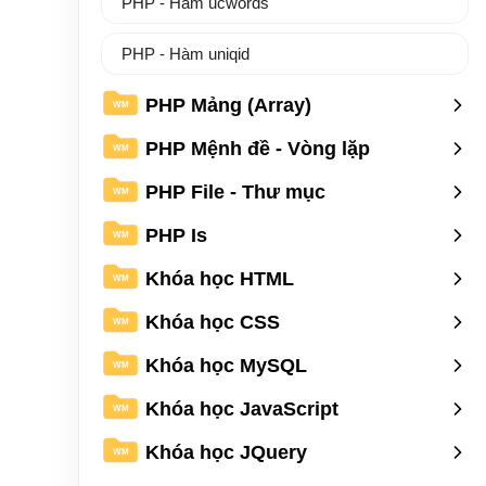
PHP - Hàm ucwords
PHP - Hàm uniqid
PHP Mảng (Array)
WM
PHP Mệnh đề - Vòng lặp
WM
PHP File - Thư mục
WM
PHP Is
WM
Khóa học HTML
WM
Khóa học CSS
WM
Khóa học MySQL
WM
Khóa học JavaScript
WM
Khóa học JQuery
WM