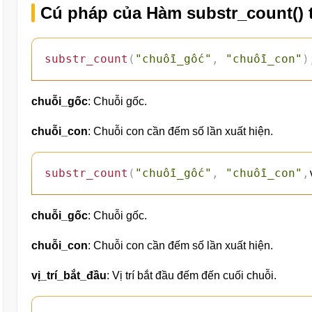
Cú pháp của Hàm substr_count() 
substr_count
(
"chuỗi_gốc"
,
"chuỗi_con"
)
chuỗi_gốc
: Chuỗi gốc.
chuỗi_con
: Chuỗi con cần đếm số lần xuất hiện.
substr_count
(
"chuỗi_gốc"
,
"chuỗi_con"
,
chuỗi_gốc
: Chuỗi gốc.
chuỗi_con
: Chuỗi con cần đếm số lần xuất hiện.
vị_trí_bắt_đầu
: Vị trí bắt đầu đếm đến cuối chuỗi.