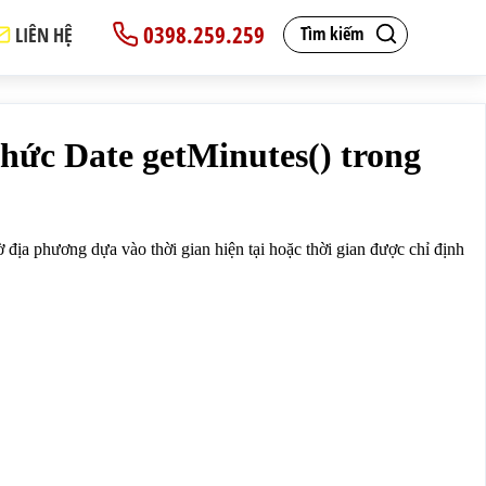
0398.259.259
LIÊN HỆ
Tìm kiếm
i tượng Date:</p>
