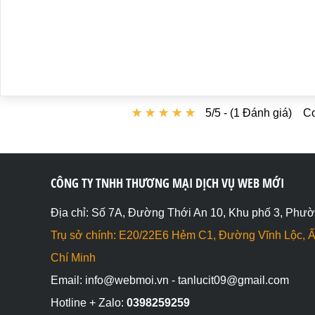
★
★
★
★
★
★
★
★
★
★
5/5 - (1 Đánh giá)
Co
CÔNG TY TNHH THƯƠNG MẠI DỊCH VỤ WEB MỚI
Địa chỉ: Số 7A, Đường Thới An 10, Khu phố 3, Phườ
Trụ sở chính: E20/22E6 Hẻm C1, Đường Vĩnh Lộc, Ấ
Chí Minh
Email: info@webmoi.vn - tanlucit09@gmail.com
Hotline + Zalo:
0398259259