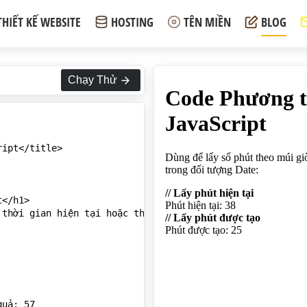
THIẾT KẾ WEBSITE
HOSTING
TÊN MIỀN
BLOG
Chạy Thử
ipt</title>

</h1>

thời gian hiện tại hoặc thời gian được chỉ định trong đố
uả: 57
