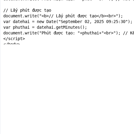
// Lấy phút được tạo

document.write("<b>// Lấy phút được tạo</b><br>");

var datehai = new Date("September 02, 2025 09:25:30");

var phuthai = datehai.getMinutes();

document.write("Phút được tạo: "+phuthai+"<br>"); // Kế
</script>

</body>

</html>