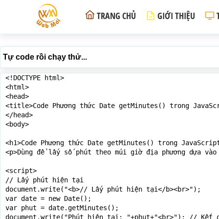
TRANG CHỦ
GIỚI THIỆU
Tự code rồi chạy thử...
<!DOCTYPE html>

<html>

<head>

<title>Code Phương thức Date getMinutes() trong JavaScr
</head>

<body>

<h1>Code Phương thức Date getMinutes() trong JavaScript
<p>Dùng để lấy số phút theo múi giờ địa phương dựa vào 
<script>

// Lấy phút hiện tại

document.write("<b>// Lấy phút hiện tại</b><br>");

var date = new Date();

var phut = date.getMinutes();

document.write("Phút hiện tại: "+phut+"<br>"); // Kết q