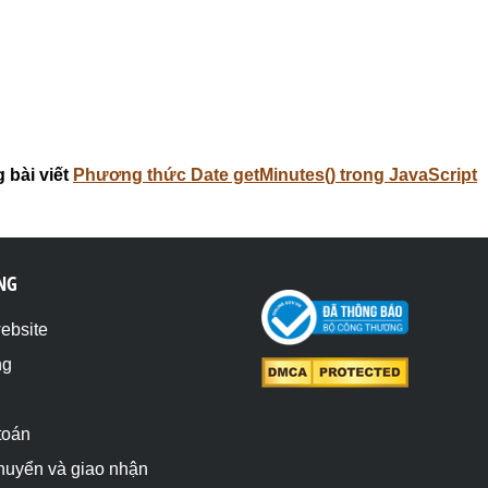
 bài viết
Phương thức Date getMinutes() trong JavaScript
NG
website
ng
toán
chuyển và giao nhận