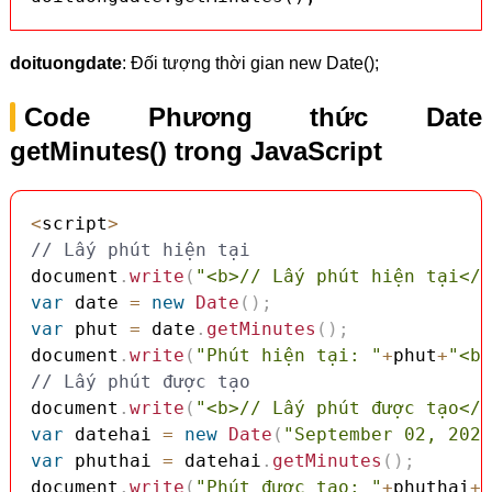
doituongdate
: Đối tượng thời gian new Date();
Code Phương thức Date
getMinutes() trong JavaScript
<
script
>
// Lấy phút hiện tại
document
.
write
(
"<b>// Lấy phút hiện tại</b
var
 date 
=
new
Date
(
)
;
var
 phut 
=
 date
.
getMinutes
(
)
;
document
.
write
(
"Phút hiện tại: "
+
phut
+
"<br
// Lấy phút được tạo
document
.
write
(
"<b>// Lấy phút được tạo</b
var
 datehai 
=
new
Date
(
"September 02, 2025
var
 phuthai 
=
 datehai
.
getMinutes
(
)
;
document
.
write
(
"Phút được tạo: "
+
phuthai
+
"