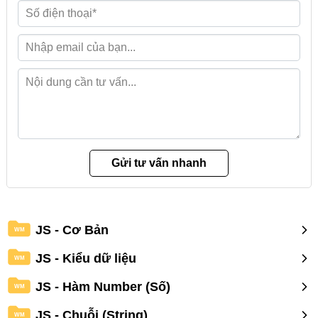
JS - Cơ Bản
WM
JS - Kiểu dữ liệu
WM
JS - Hàm Number (Số)
WM
JS - Chuỗi (String)
WM