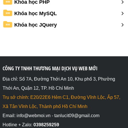
Khóa học PHP
WM
Khóa học MySQL
WM
Khóa học JQuery
WM
CÔNG TY TNHH THƯƠNG MẠI DỊCH VỤ WEB MỚI
Địa chỉ: Số 7A, Đường Thới An 10, Khu phố 3, Phường
Thới An, Quận 12, TP. Hồ Chí Minh
Trụ sở chính: E20/22E6 Hẻm C1, Đường Vĩnh Lộc, Ấp 57,
Xã Tân Vĩnh Lộc, Thành phố Hồ Chí Minh
Email: info@webmoi.vn - tanlucit09@gmail.com
Hotline + Zalo:
0398259259