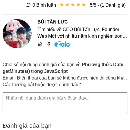
★
★
★
★
★
★
★
★
★
★
0 Bình luận
5/5 - (1 Đánh giá)
BÙI TẤN LỰC
Tìm hiểu về CEO Bùi Tấn Lực, Founder
Web Mới với nhiều năm kinh nghiệm trong
lĩnh vực phát triển website, SEO và chia sẻ
kiến thức công nghệ
Chia sẻ nội dung đánh giá của bạn về
Phương thức Date
getMinutes() trong JavaScript
Email, Điện thoại của bạn sẽ không được hiển thị công khai.
Các trường bắt buộc được đánh dấu *
Đánh giá của bạn