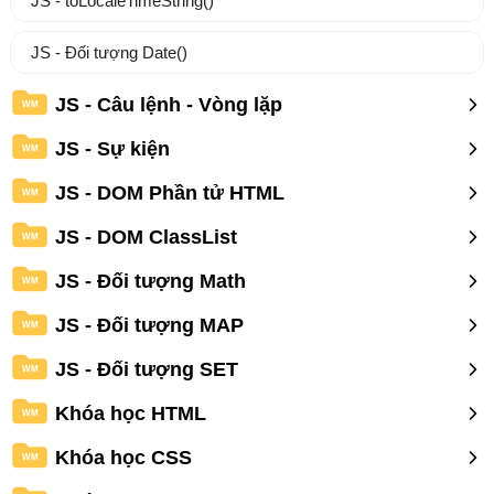
JS - toLocaleTimeString()
JS - Đối tượng Date()
JS - Câu lệnh - Vòng lặp
WM
JS - Sự kiện
WM
JS - DOM Phần tử HTML
WM
JS - DOM ClassList
WM
JS - Đối tượng Math
WM
JS - Đối tượng MAP
WM
JS - Đối tượng SET
WM
Khóa học HTML
WM
Khóa học CSS
WM