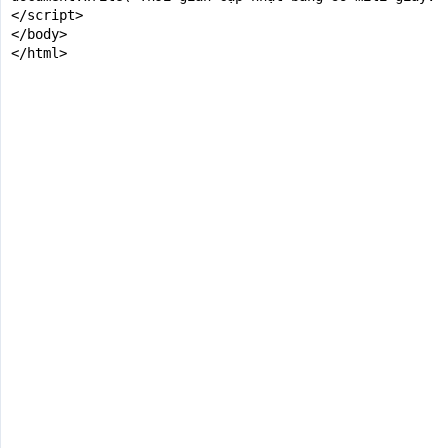
</script>

</body>

</html>