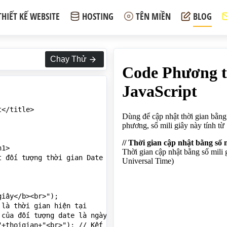
THIẾT KẾ WEBSITE
HOSTING
TÊN MIỀN
BLOG
Chạy Thử
</title>

1>

t đối tượng thời gian Date theo múi giờ địa phương, số mi
iây</b><br>");

là thời gian hiện tại

của đối tượng date là ngày 2/9/2025, 9 giờ 25 phút 30 gi
+thoigian+"<br>"); // Kết quả: Tue Sep 02 2025 09:25:30 