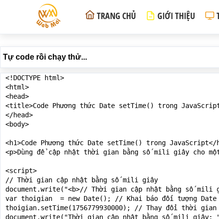
TRANG CHỦ
GIỚI THIỆU
Tự code rồi chạy thử...
<!DOCTYPE html>

<html>

<head>

<title>Code Phương thức Date setTime() trong JavaScript
</head>

<body>

<h1>Code Phương thức Date setTime() trong JavaScript</h
<p>Dùng để cập nhật thời gian bằng số mili giây cho mộ
<script>

// Thời gian cập nhật bằng số mili giây

document.write("<b>// Thời gian cập nhật bằng số mili g
var thoigian  = new Date(); // Khai báo đối tượng Date 
thoigian.setTime(1756779930000); // Thay đổi thời gian 
document.write("Thời gian cập nhật bằng số mili giây: "