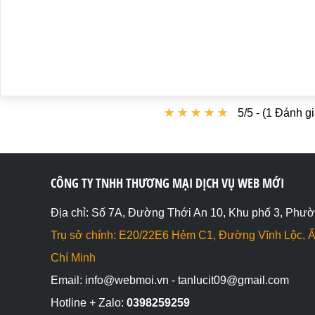
★
★
★
★
★
★
★
★
★
★
5/5 - (1 Đánh gi
CÔNG TY TNHH THƯƠNG MẠI DỊCH VỤ WEB MỚI
Địa chỉ: Số 7A, Đường Thới An 10, Khu phố 3, Phườ
Trụ sở chính: E20/22E6 Hẻm C1, Đường Vĩnh Lộc, Ấ
Chí Minh
Email: info@webmoi.vn - tanlucit09@gmail.com
Hotline + Zalo:
0398259259