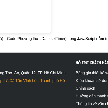
á)
Code Phương thức Date setTime() trong JavaScript
nằm tr
HỖ TRỢ KHÁCH HÀ
ng Thới An, Quận 12, TP. Hồ Chí Minh
Bảng giá thiết kế 
p 57, Xã Tân Vĩnh Lộc, Thành phố Hồ
Điều khoản sử dụ
Chính sách
Hướng dẫn thanh 
Thông tin về vận 