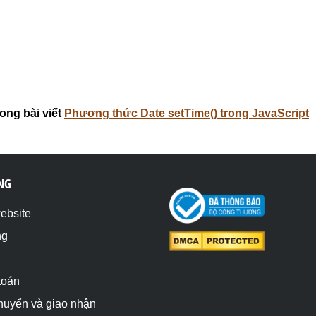
ong bài viết
Phương thức Date setTime() trong JavaScript
NG
website
ng
toán
chuyển và giao nhận