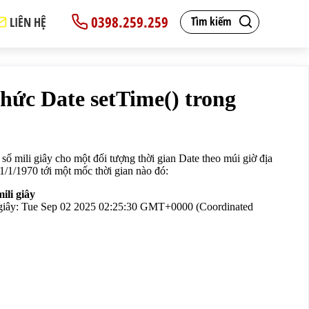
0398.259.259
LIÊN HỆ
Tìm kiếm
li giây này tính từ 1/1/1970 tới một mốc thời gian nào đ
ây, thay bằng số mili giây

GMT+0700 (Giờ Đông Dương)
