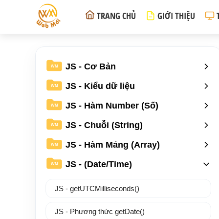
TRANG CHỦ
GIỚI THIỆU
JS - Cơ Bản
WM
JS - Kiểu dữ liệu
WM
JS - Hàm Number (Số)
WM
JS - Chuỗi (String)
WM
JS - Hàm Mảng (Array)
WM
JS - (Date/Time)
WM
JS - getUTCMilliseconds()
JS - Phương thức getDate()