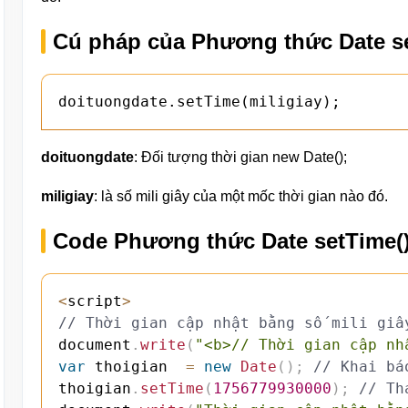
Cú pháp của Phương thức Date se
doituongdate.setTime(miligiay);
doituongdate
: Đối tượng thời gian new Date();
miligiay
: là số mili giây của một mốc thời gian nào đó.
Code Phương thức Date setTime()
<
script
>
// Thời gian cập nhật bằng số mili giâ
document
.
write
(
"<b>// Thời gian cập nh
var
 thoigian  
=
new
Date
(
)
;
// Khai bá
thoigian
.
setTime
(
1756779930000
)
;
// Th