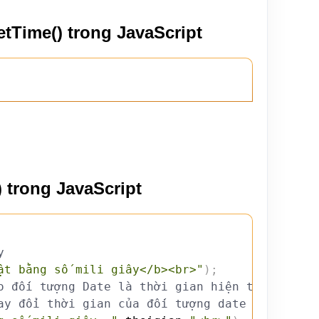
tTime() trong JavaScript
 trong JavaScript
y
ật bằng số mili giây</b><br>"
)
;
o đối tượng Date là thời gian hiện tại
ay đổi thời gian của đối tượng date là ngày 2