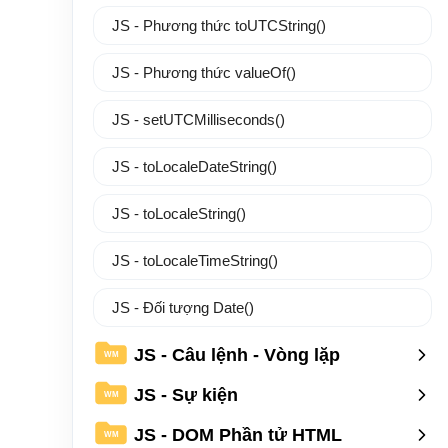
JS - Phương thức toUTCString()
JS - Phương thức valueOf()
JS - setUTCMilliseconds()
JS - toLocaleDateString()
JS - toLocaleString()
JS - toLocaleTimeString()
JS - Đối tượng Date()
JS - Câu lệnh - Vòng lặp
WM
JS - Sự kiện
WM
JS - DOM Phần tử HTML
WM