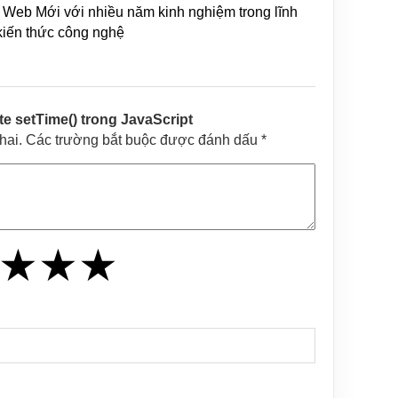
Web Mới với nhiều năm kinh nghiệm trong lĩnh
 kiến thức công nghệ
 setTime() trong JavaScript
khai. Các trường bắt buộc được đánh dấu *
★
★
★
★
★
★