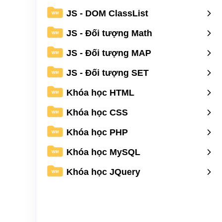
JS - DOM ClassList
WM
JS - Đối tượng Math
WM
JS - Đối tượng MAP
WM
JS - Đối tượng SET
WM
Khóa học HTML
WM
Khóa học CSS
WM
Khóa học PHP
WM
Khóa học MySQL
WM
Khóa học JQuery
WM