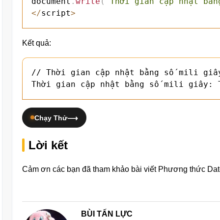
document
.
write
(
"Thời gian cập nhật bằn
<
/
script
>
Kết quả:
// Thời gian cập nhật bằng số mili giây
Thời gian cập nhật bằng số mili giây: 
Chạy Thử
Lời kết
Cảm ơn các bạn đã tham khảo bài viết Phương thức Date 
BÙI TẤN LỰC