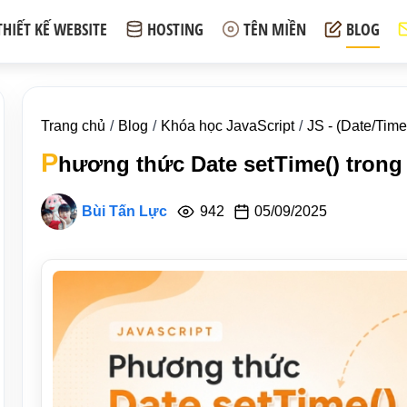
THIẾT KẾ WEBSITE
HOSTING
TÊN MIỀN
BLOG
Trang chủ
Blog
Khóa học JavaScript
JS - (Date/Time
P
hương thức Date setTime() trong
Bùi Tấn Lực
942
05/09/2025