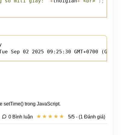
g số mili giây: "
+
thoigian
+
"<br>"
)
;
// Kết qu


Tue Sep 02 2025 09:25:30 GMT+0700 (Giờ Đông D
setTime() trong JavaScript.
★
★
★
★
★
★
★
★
★
★
0 Bình luận
5/5 - (1 Đánh giá)