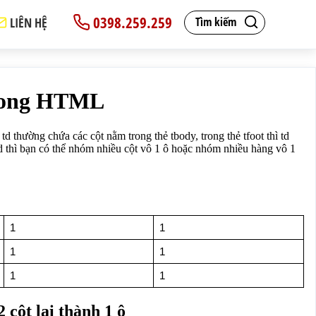
0398.259.259
LIÊN HỆ
Tìm kiếm
á trị của cột, đối với thẻ td thì bạn có thể nhóm nhiều 