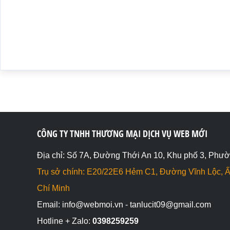
      <td>1</td> <td>1</td> <td>1</td>

    </tr>

  </tbody>

</table>

<h2>colspan="3" Nhóm 3 cột lại thành 1 ô</h2>

<table>

  <tbody>

    <tr>

      <td colspan="3">1</td>

    </tr>

     <tr>

      <td>1</td> <td>1</td> <td>1</td>

    </tr>

CÔNG TY TNHH THƯƠNG MẠI DỊCH VỤ WEB MỚI
     <tr>

      <td>1</td> <td>1</td> <td>1</td>

Địa chỉ: Số 7A, Đường Thới An 10, Khu phố 3, Phườ
    </tr>

  </tbody>

Trụ sở chính: E20/22E6 Hẻm C1, Đường Vĩnh Lộc, Ấ
</table>

Chí Minh
<h2>rowspan="2" Nhóm 2 hàng lại thành 1 ô</h2>

Email: info@webmoi.vn - tanlucit09@gmail.com
<table>

  <tbody>

Hotline + Zalo:
0398259259
    <tr>
