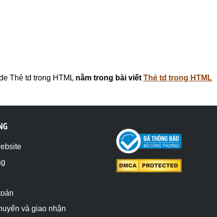
de Thẻ td trong HTML
nằm trong bài viết
Thẻ td trong HTML
NG
website
ng
toán
chuyển và giao nhận