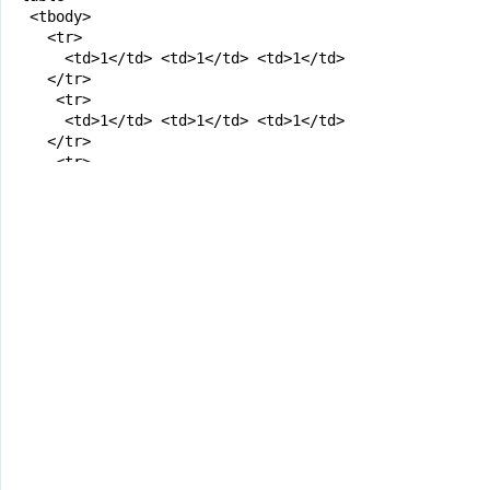
  <tbody>

    <tr>

      <td>1</td> <td>1</td> <td>1</td>

    </tr>

     <tr>

      <td>1</td> <td>1</td> <td>1</td>

    </tr>

     <tr>

      <td>1</td> <td>1</td> <td>1</td>

    </tr>

  </tbody>

</table>

<h2>colspan="2" Nhóm 2 cột lại thành 1 ô</h2>

<table>

  <tbody>

    <tr>

      <td colspan="2">1</td> <td>1</td>

    </tr>

     <tr>

      <td>1</td> <td>1</td> <td>1</td>

    </tr>

     <tr>
