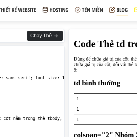
THIẾT KẾ WEBSITE
HOSTING
TÊN MIỀN
BLOG
Chạy Thử
: sans-serif; font-size: 15px; letter-spacing: 1px;}

c cột nằm trong thẻ tbody, trong thẻ tfoot thì td chứa gi