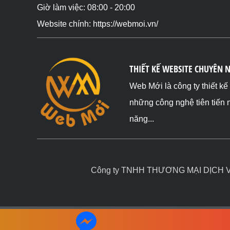
      <td rowspan="2">1</td> <td>1</td> <td>1</td>

Giờ làm việc: 08:00 - 20:00
    </tr>

Website chính: https://webmoi.vn/
     <tr>

      <td>1</td> <td>1</td>

    </tr>

     <tr>

      <td>1</td> <td>1</td> <td>1</td>

THIẾT KẾ WEBSITE CHUYÊN 
    </tr>

  </tbody>

Web Mới là công ty thiết k
</table>

những công nghệ tiên tiến 
<h2>rowspan="3" Nhóm 3 hàng lại thành 1 ô</h2>

năng...
<table>

  <tbody>

    <tr>

      <td rowspan="3">1</td> <td>1</td> <td>1</td>

    </tr>

Công ty TNHH THƯƠNG MẠI DỊCH VỤ 
     <tr>

      <td>1</td> <td>1</td>

    </tr>

     <tr>

      <td>1</td> <td>1</td>

    </tr>
