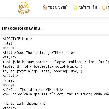
TRANG CHỦ
GIỚI THIỆU
Tự code rồi chạy thử...
<!DOCTYPE html>

<html>

<head>

<title>Code Thẻ td trong HTML</title>

<style>

table{width:100%;border-collapse: collapse; font-family
table, th, td { border:1px solid black; }

td, th {text-align: left; padding: 8px; }

</style>

</head>

<body>

<h1>Code Thẻ td trong HTML</h1>

<p>Dùng để chứa giá trị của cột, thẻ td thường chứa cá
<h2>td bình thường</h2>

<table>
