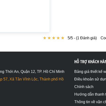
★
★
★
★
★
★
★
★
★
★
5/5 - (1 Đánh giá)
Co
HỖ TRỢ KHÁCH HÀ
ng Thới An, Quận 12, TP. Hồ Chí Minh
Bảng giá thiết kế 
p 57, Xã Tân Vĩnh Lộc, Thành phố Hồ
Điều khoản sử dụ
Chính sách
Hướng dẫn thanh 
Thông tin về vận 