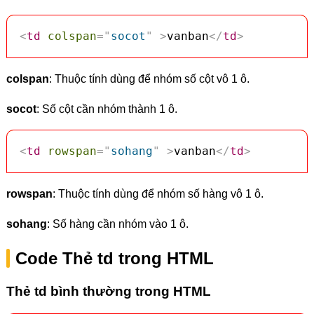
<
td
colspan
=
"
socot
"
>
vanban
</
td
>
colspan
: Thuộc tính dùng để nhóm số cột vô 1 ô.
socot
: Số cột cần nhóm thành 1 ô.
<
td
rowspan
=
"
sohang
"
>
vanban
</
td
>
rowspan
: Thuộc tính dùng để nhóm số hàng vô 1 ô.
sohang
: Số hàng cần nhóm vào 1 ô.
Code Thẻ td trong HTML
Thẻ td bình thường trong HTML