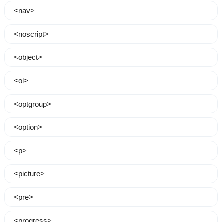
<nav>
<noscript>
<object>
<ol>
<optgroup>
<option>
<p>
<picture>
<pre>
<progress>