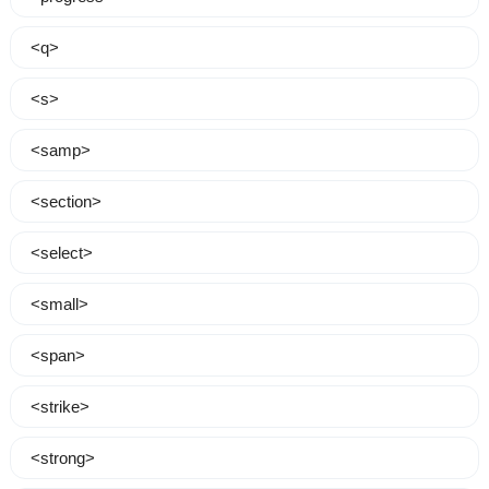
<q>
<s>
<samp>
<section>
<select>
<small>
<span>
<strike>
<strong>