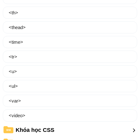
<th>
<thead>
<time>
<tr>
<u>
<ul>
<var>
<video>
Khóa học CSS
WM