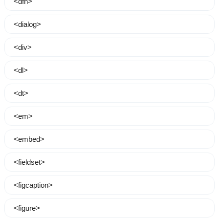
<dfn>
<dialog>
<div>
<dl>
<dt>
<em>
<embed>
<fieldset>
<figcaption>
<figure>