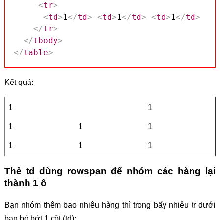
<
tr
>
<
td
>
1
</
td
>
<
td
>
1
</
td
>
<
td
>
1
</
td
>
</
tr
>
</
tbody
>
</
table
>
Kết quả:
1
1
1
1
1
1
1
1
Thẻ td dùng rowspan để nhóm các hàng lại
thành 1 ô
Bạn nhóm thêm bao nhiêu hàng thì trong bấy nhiêu tr dưới
bạn bỏ bớt 1 cột (td):