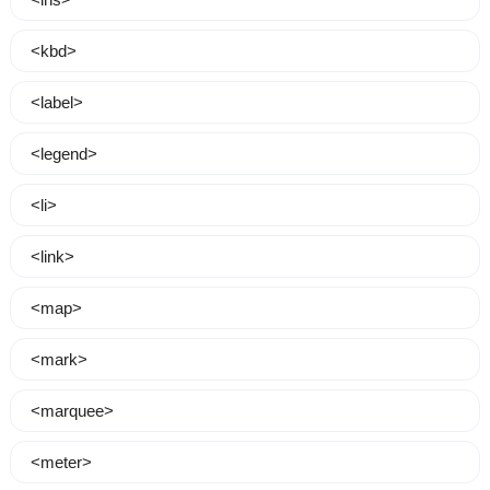
<kbd>
<label>
<legend>
<li>
<link>
<map>
<mark>
<marquee>
<meter>