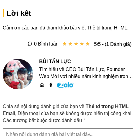
Lời kết
Cảm ơn các bạn đã tham khảo bài viết Thẻ td trong HTML.
★
★
★
★
★
★
★
★
★
★
0 Bình luận
5/5 - (1 Đánh giá)
BÙI TẤN LỰC
Tìm hiểu về CEO Bùi Tấn Lực, Founder
Web Mới với nhiều năm kinh nghiệm trong
lĩnh vực phát triển website, SEO và chia sẻ
kiến thức công nghệ
Chia sẻ nội dung đánh giá của bạn về
Thẻ td trong HTML
Email, Điện thoại của bạn sẽ không được hiển thị công khai.
Các trường bắt buộc được đánh dấu *