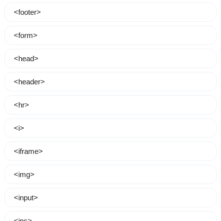
<footer>
<form>
<head>
<header>
<hr>
<i>
<iframe>
<img>
<input>
<ins>