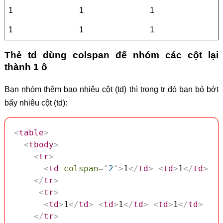
1
1
1
1
1
1
Thẻ td dùng colspan để nhóm các cột lại
thành 1 ô
Bạn nhóm thêm bao nhiêu cột (td) thì trong tr đó bạn bỏ bớt
bấy nhiêu cột (td):
<
table
>
<
tbody
>
<
tr
>
<
td
colspan
=
"
2
"
>
1
</
td
>
<
td
>
1
</
td
>
</
tr
>
<
tr
>
<
td
>
1
</
td
>
<
td
>
1
</
td
>
<
td
>
1
</
td
>
</
tr
>