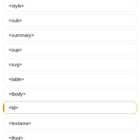
<style>
<sub>
<summary>
<sup>
<svg>
<table>
<tbody>
<td>
<textarea>
<tfoot>