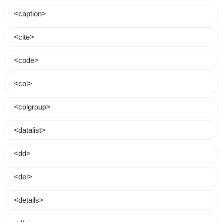
<caption>
<cite>
<code>
<col>
<colgroup>
<datalist>
<dd>
<del>
<details>