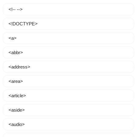
<!-- -->
<!DOCTYPE>
<a>
<abbr>
<address>
<area>
<article>
<aside>
<audio>