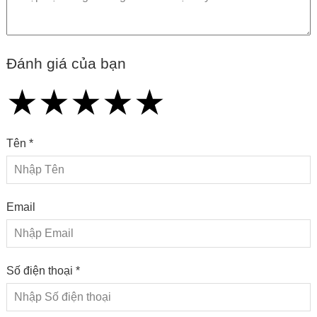
Đánh giá của bạn
★
★
★
★
★
★
★
★
★
★
★
★
★
★
★
Tên *
Email
Số điện thoại *