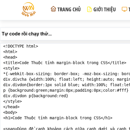
TRANG CHỦ
GIỚI THIỆU
Tự code rồi chạy thử...
<!DOCTYPE html>

<html>

<head>

<title>Code Thuộc tính margin-block trong CSS</title>

<style>

*{-webkit-box-sizing: border-box; -moz-box-sizing: bord
div.divcha {width:100%; float:left; height:auto; margin
div.divdon{border:1px solid blue; width:100%; float:lef
p {background:green;margin:0px;padding:0px;color:#fff}

div.divdon p{background:red}

</style>

</head>

<body>

<h1>Code Thuộc tính margin-block trong CSS</h1>

<span>Dùng để canh khoảng cách giữa cạnh dưới và cạnh 