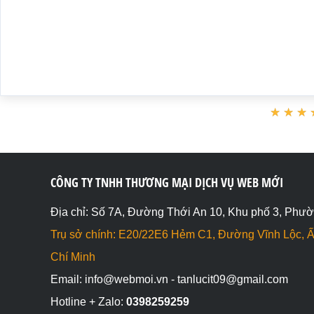
★
★
★
★
★
★
CÔNG TY TNHH THƯƠNG MẠI DỊCH VỤ WEB MỚI
Địa chỉ: Số 7A, Đường Thới An 10, Khu phố 3, Phườ
Trụ sở chính: E20/22E6 Hẻm C1, Đường Vĩnh Lộc, Ấ
Chí Minh
Email: info@webmoi.vn - tanlucit09@gmail.com
Hotline + Zalo:
0398259259