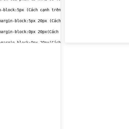
-block:5px (Cách cạnh trên cạnh dưới 5px)</p></div>

argin-block:5px 20px (Cách cạnh trên 5px, cách cạnh dưới
argin-block:0px 20px(Cách cạnh trên 0px, cách cạnh dưới 
margin-block:0px 20px(Cách cạnh trên 0px, cách cạnh dưới
in-block:0px(Cách cạnh trên 0px, cách cạnh dưới 0px, trướ