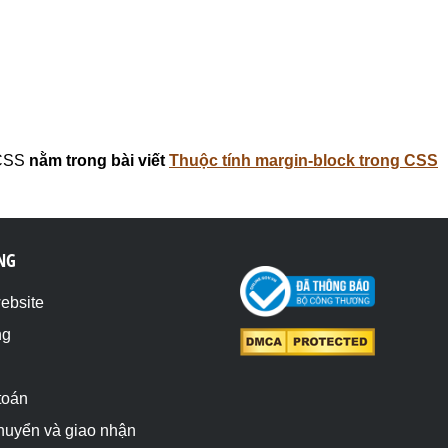
 CSS
nằm trong bài viết
Thuộc tính margin-block trong CSS
NG
website
ng
toán
chuyển và giao nhận