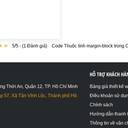
★
★
★
★
5/5 - (1 Đánh giá)
Code Thuộc tính margin-block trong
HỖ TRỢ KHÁCH HÀ
ng Thới An, Quận 12, TP. Hồ Chí Minh
Bảng giá thiết kế 
p 57, Xã Tân Vĩnh Lộc, Thành phố Hồ
Điều khoản sử dụ
Chính sách
Hướng dẫn thanh 
Thông tin về vận 