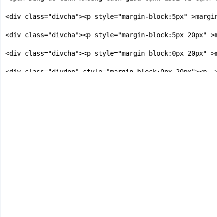
<div class="divcha"><p style="margin-block:5px" >margin
<div class="divcha"><p style="margin-block:5px 20px" >m
<div class="divcha"><p style="margin-block:0px 20px" >m
<div class="divdon" style="margin-block:0px 20px"><p  >
<div class="divdon" style="margin-block:0px"><p  >marg
</body>

</html>