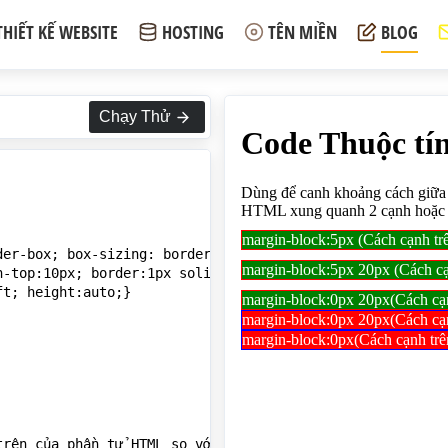
THIẾT KẾ WEBSITE
HOSTING
TÊN MIỀN
BLOG
Chạy Thử
er-box; box-sizing: border-box;}

-top:10px; border:1px solid red}

t; height:auto;}

trên của phần tử HTML so với các phần tử HTML xung quanh 