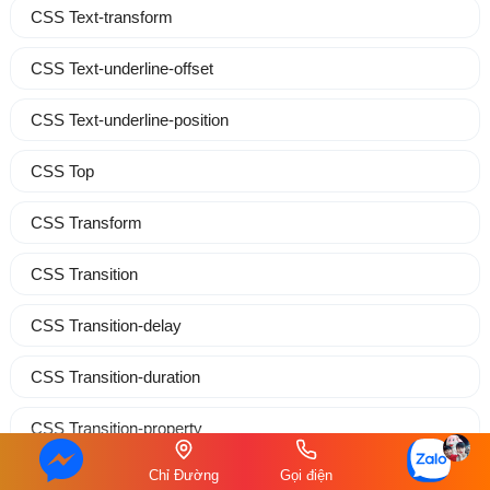
CSS Text-transform
CSS Text-underline-offset
CSS Text-underline-position
CSS Top
CSS Transform
CSS Transition
CSS Transition-delay
CSS Transition-duration
CSS Transition-property
Chỉ Đường
Gọi điện
CSS Transition-timing-function