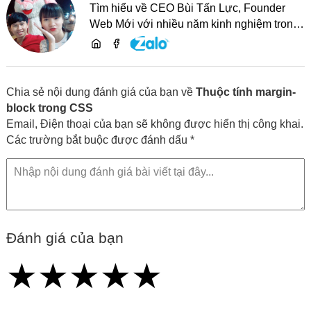
Tìm hiểu về CEO Bùi Tấn Lực, Founder
Web Mới với nhiều năm kinh nghiệm trong
lĩnh vực phát triển website, SEO và chia sẻ
kiến thức công nghệ
Chia sẻ nội dung đánh giá của bạn về
Thuộc tính margin-
block trong CSS
Email, Điện thoại của bạn sẽ không được hiển thị công khai.
Các trường bắt buộc được đánh dấu *
Đánh giá của bạn
★
★
★
★
★
★
★
★
★
★
★
★
★
★
★