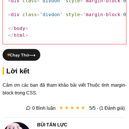
<
div
class
=
"
divdon
"
style
=
"
margin-block
:
0p
<
div
class
=
"
divdon
"
style
=
"
margin-block
:
0p
</
body
>
</
html
>
Chạy Thử
Lời kết
Cảm ơn các bạn đã tham khảo bài viết Thuộc tính margin-
block trong CSS.
★
★
★
★
★
★
★
★
★
★
0 Bình luận
5/5 - (1 Đánh giá)
BÙI TẤN LỰC