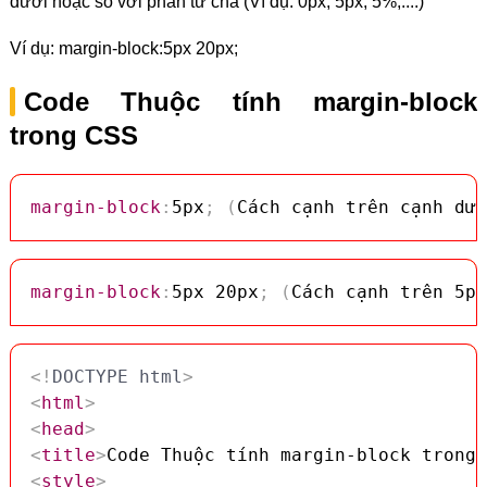
dưới hoặc so với phần tử cha (Ví dụ: 0px, 5px, 5%,....)
Ví dụ: margin-block:5px 20px;
Code Thuộc tính margin-block
trong CSS
margin-block
:
5px
;
(
Cách cạnh trên cạnh dướ
margin-block
:
5px 20px
;
(
Cách cạnh trên 5px
<!
DOCTYPE
html
>
<
html
>
<
head
>
<
title
>
Code Thuộc tính margin-block trong 
<
style
>