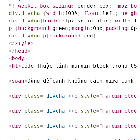
*
{
-webkit-box-sizing
:
 border-box
;
-moz-box
div.divcha
{
width
:
100%
;
float
:
left
;
height
div.divdon
{
border
:
1px solid blue
;
width
:
10
p
{
background
:
green
;
margin
:
0px
;
padding
:
0px
div.divdon p
{
background
:
red
}
</
style
>
</
head
>
<
body
>
<
h1
>
Code Thuộc tính margin-block trong CSS
<
span
>
Dùng để canh khoảng cách giữa cạnh d
<
div
class
=
"
divcha
"
>
<
p
style
=
"
margin-block
<
div
class
=
"
divcha
"
>
<
p
style
=
"
margin-block
<
div
class
=
"
divcha
"
>
<
p
style
=
"
margin-block