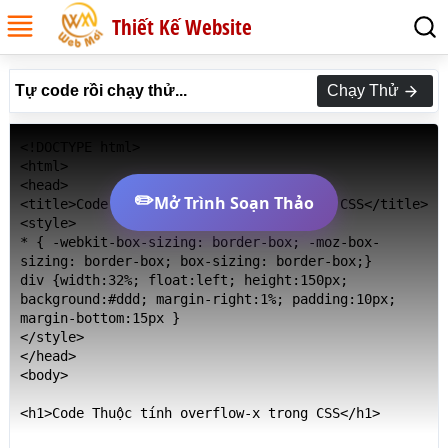
Thiết Kế Website
Tự code rồi chạy thử...
Chạy Thử
<!DOCTYPE html>

<html>

<head>

✏️
Mở Trình Soạn Thảo
<title>Code Thuộc tính overflow-x trong CSS</title>

<style>

* { -webkit-box-sizing: border-box; -moz-box-
sizing: border-box; box-sizing: border-box;}

div {width:32%; float:left; height:150px; 
background:#ddd; margin-right:1%; padding:10px; 
margin-bottom:15px }

</style>

</head>

<body>

<h1>Code Thuộc tính overflow-x trong CSS</h1>
