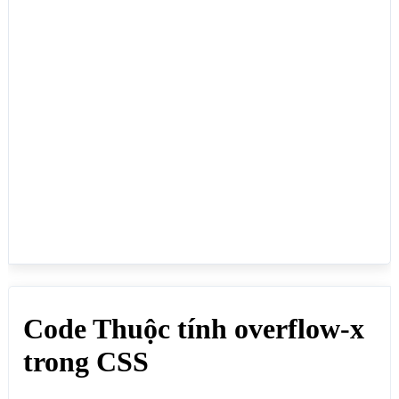
<p>Dùng để quy định cách xem nội dung trong phần tử 
HTML bằng cách cuộn trang hay ẩn bớt chủ yếu theo 
chiều ngang, thuộc tính này dùng cho các phần tử 
HTML có giới hạn chiều rộng và chiều cao, dành cho 
những nội dung tràn màn hình:</p>

<div style="overflow-x: auto;">

<h4>overflow-x: auto;</h4>

<p>Thuộc tính overflow-x 
trongvvvvvvvvvvvvvvvvvvvvvvvvvvvvvvvvvv CSS dùng để 
quy định cách xem nội dung trong phần tử HTML bằng 
cách cuộn trang hay ẩn bớt, thuộc tính này dùng cho 
các phần tử HTML có giới hạn chiều rộng và chiều 
cao, dành cho những nội dung tràn màn hình.</p>

</div>

<div style="overflow-x: clip;">

<h4>overflow-x: clip;</h4>

<p>Thuộc tính overflow-x trong 
CSSvvvvvvvvvvvvvvvvvvvvvvvvvvvvvvvvvvvvvvvv dùng để 
quy định cách xem nội dung trong phần tử HTML bằng 
cách cuộn trang hay ẩn bớt, thuộc tính này dùng cho 
các phần tử HTML có giới hạn chiều rộng và chiều 
cao, dành cho những nội dung tràn màn hình.</p>
