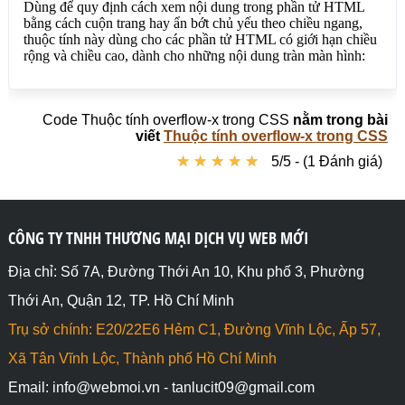
</div>

<div style="overflow-x: hidden;">

<h4>overflow-x: hidden;</h4>

<p>Thuộc tính overflow-x trong CSS 
dùngffffffffffffffffffffffffffffffffffffffffff để 
quy định cách xem nội dung trong phần tử HTML bằng 
Code Thuộc tính overflow-x trong CSS
nằm trong bài
cách cuộn trang hay ẩn bớt, thuộc tính này dùng cho 
viết
Thuộc tính overflow-x trong CSS
các phần tử HTML có giới hạn chiều rộng và chiều 
★
★
★
★
★
★
★
★
★
★
5/5 - (1 Đánh giá)
cao, dành cho những nội dung tràn màn hình.</p>

</div>

<div style="overflow-x: overlay;">

<h4>overflow-x: overlay;</h4>

CÔNG TY TNHH THƯƠNG MẠI DỊCH VỤ WEB MỚI
<p>Thuộc tính overflow-x trong 
CSSvvvvvvvvvvvvvvvvvvvvvvvvvvvvvvvvvv dùng để quy 
Địa chỉ: Số 7A, Đường Thới An 10, Khu phố 3, Phường
định cách xem nội dung trong phần tử HTML bằng cách 
Thới An, Quận 12, TP. Hồ Chí Minh
cuộn trang hay ẩn bớt, thuộc tính này dùng cho các 
phần tử HTML có giới hạn chiều rộng và chiều cao, 
Trụ sở chính: E20/22E6 Hẻm C1, Đường Vĩnh Lộc, Ấp 57,
dành cho những nội dung tràn màn hình.</p>

</div>

Xã Tân Vĩnh Lộc, Thành phố Hồ Chí Minh
Email: info@webmoi.vn - tanlucit09@gmail.com
<div style="overflow-x: scroll;">
