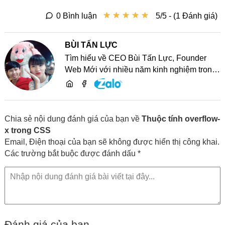
★
★
★
★
★
★
★
★
★
★
0 Bình luận
5/5 - (1 Đánh giá)
BÙI TẤN LỰC
Tìm hiểu về CEO Bùi Tấn Lực, Founder
Web Mới với nhiều năm kinh nghiệm trong
lĩnh vực phát triển website, SEO và chia sẻ
kiến thức công nghệ
Chia sẻ nội dung đánh giá của bạn về
Thuộc tính overflow-
x trong CSS
Email, Điện thoại của bạn sẽ không được hiển thị công khai.
Các trường bắt buộc được đánh dấu *
Đánh giá của bạn