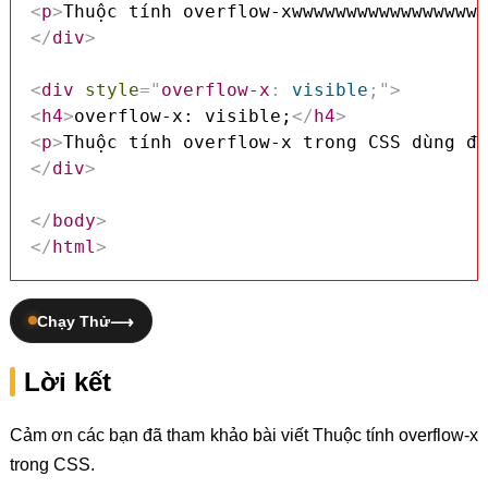
<
p
>
Thuộc tính overflow-xwwwwwwwwwwwwwwwwww
</
div
>
<
div
style
=
"
overflow-x
:
 visible
;
"
>
<
h4
>
overflow-x: visible;
</
h4
>
<
p
>
Thuộc tính overflow-x trong CSS dùng để
</
div
>
</
body
>
</
html
>
Chạy Thử
Lời kết
Cảm ơn các bạn đã tham khảo bài viết Thuộc tính overflow-x
trong CSS.