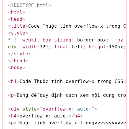
<!
DOCTYPE
html
>
<
html
>
<
head
>
<
title
>
Code Thuộc tính overflow-x trong CS
<
style
>
*
{
-webkit-box-sizing
:
 border-box
;
-moz-b
div
{
width
:
32%
;
float
:
left
;
height
:
150px
;
</
style
>
</
head
>
<
body
>
<
h1
>
Code Thuộc tính overflow-x trong CSS
</
<
p
>
Dùng để quy định cách xem nội dung tron
<
div
style
=
"
overflow-x
:
 auto
;
"
>
<
h4
>
overflow-x: auto;
</
h4
>
<
p
>
Thuộc tính overflow-x trongvvvvvvvvvvvv