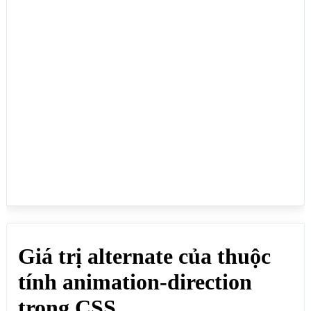
    animation-name: chayngang; /* Áp dụng animation 
có tên "chayngang" */

    animation-duration: 3s; /* Thời gian diễn ra 
animation là 3s*/

    animation-iteration-count: infinite; /*số lần 
một animation sẽ lặp lại là vô hạn*/  

    animation-direction: alternate; /*Lần chạy đầu 
tiên và lần lặp theo số lẻ di chuyển theo chiều kim 
đồng hồ (từ trái qua phải), lần lặp theo số chẵn di 
chuyển ngược chiều kim đồng hồ, từ phải qua trái*/

}

#chayvongtron {

    width: 200px;

    height: 50px;

    line-height:50px;

    text-align:center;

    background: red;

    position: relative;

    animation-name: chayvongtron; /* Áp dụng 
animation có tên "chayvongtron" */

    animation-duration: 6s; /* Thời gian diễn ra 
animation là 6s*/

    animation-iteration-count: infinite; /*số lần 
một animation sẽ lặp lại là vô hạn*/  
