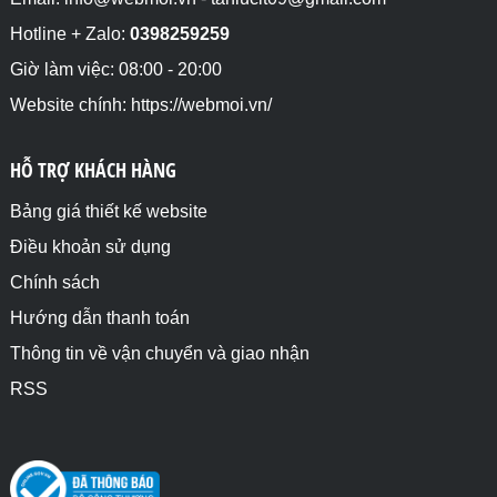
lần lặp theo số chẵn di chuyển ngược chiều kim đồng 
hồ, từ phải qua trái</p>

Hotline + Zalo:
0398259259
<div id="chayngang">animation-direction: alternate;
Giờ làm việc: 08:00 - 20:00
</div>

Website chính: https://webmoi.vn/
<div id="chayvongtron">animation-direction: 
alternate;</div>

HỖ TRỢ KHÁCH HÀNG
</body>

Bảng giá thiết kế website
</html>
Điều khoản sử dụng
Chính sách
Hướng dẫn thanh toán
Thông tin về vận chuyển và giao nhận
RSS