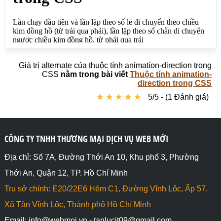
    animation-direction: alternate; /*Lần chạy đầu 
tiên và lần lặp theo số lẻ di chuyển theo chiều kim 
đồng hồ (từ trái qua phải), lần lặp theo số chẵn di 
chuyển ngược chiều kim đồng hồ, từ phải qua trái*/

}

@keyframes chayngang{

  from {background: red;left: 0px;}

Giá trị alternate của thuộc tính animation-direction trong
  to {background: yellow;left: 200px;}	

CSS
nằm trong bài viết
Thuộc tính animation-
}

direction trong CSS
@keyframes chayvongtron{

★
★
★
★
★
★
★
★
★
★
5/5 - (1 Đánh giá)
  0%   {background: red; left: 0px; top: 0px;}

  25%  {background: yellow; left: 200px; top: 0px;}

  50%  {background: blue; left: 200px; top: 100px;}

  75%  {background: green; left: 0px; top: 100px;}

CÔNG TY TNHH THƯƠNG MẠI DỊCH VỤ WEB MỚI
  100% {background: red; left: 0px; top: 0px;}

}

</style>

Địa chỉ: Số 7A, Đường Thới An 10, Khu phố 3, Phường
</head>

Thới An, Quận 12, TP. Hồ Chí Minh
<body>

<h1>Giá trị alternate của thuộc tính animation-
Trụ sở chính: E20/22E6 Hẻm C1, Đường Vĩnh Lộc, Ấp 57,
direction trong CSS</h1>

<p>Lần chạy đầu tiên và lần lặp theo số lẻ di 
Xã Tân Vĩnh Lộc, Thành phố Hồ Chí Minh
chuyển theo chiều kim đồng hồ (từ trái qua phải), 
Email: info@webmoi.vn - tanlucit09@gmail.com