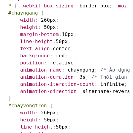
*
{
-webkit-box-sizing
:
 border-box
;
-moz-b
#chayngang
{
width
:
 260px
;
height
:
 50px
;
margin-bottom
:
10px
;
line-height
:
50px
;
text-align
:
center
;
background
:
 red
;
position
:
 relative
;
animation-name
:
 chayngang
;
/* Áp dụng 
animation-duration
:
 3s
;
/* Thời gian d
animation-iteration-count
:
 infinite
;
/
animation-direction
:
 alternate-reverse
}
#chayvongtron
{
width
:
 260px
;
height
:
 50px
;
line-height
:
50px
;