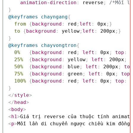
animation-direction
:
 reverse
;
/*Mỗi lầ
}
@keyframes
 chayngang
{
from
{
background
:
 red
;
left
:
 0px
;
}
to
{
background
:
 yellow
;
left
:
 200px
;
}
}
@keyframes
 chayvongtron
{
0%
{
background
:
 red
;
left
:
 0px
;
top
:
 0
25%
{
background
:
 yellow
;
left
:
 200px
;
t
50%
{
background
:
 blue
;
left
:
 200px
;
top
75%
{
background
:
 green
;
left
:
 0px
;
top
:
100%
{
background
:
 red
;
left
:
 0px
;
top
:
 0
}
</
style
>
</
head
>
<
body
>
<
h1
>
Giá trị reverse của thuộc tính animati
<
p
>
Mỗi lần di chuyển ngược chiều kim đồng 