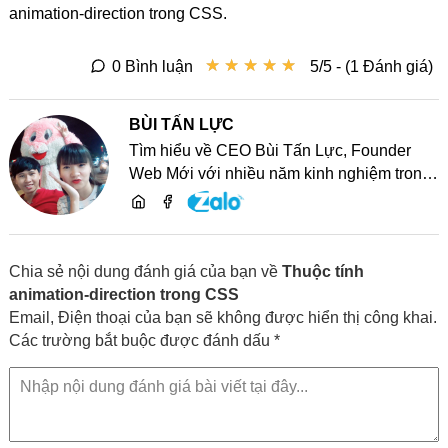
animation-direction trong CSS.
★
★
★
★
★
★
★
★
★
★
0 Bình luận
5/5 - (1 Đánh giá)
BÙI TẤN LỰC
Tìm hiểu về CEO Bùi Tấn Lực, Founder
Web Mới với nhiều năm kinh nghiệm trong
lĩnh vực phát triển website, SEO và chia sẻ
kiến thức công nghệ
Chia sẻ nội dung đánh giá của bạn về
Thuộc tính
animation-direction trong CSS
Email, Điện thoại của bạn sẽ không được hiển thị công khai.
Các trường bắt buộc được đánh dấu *