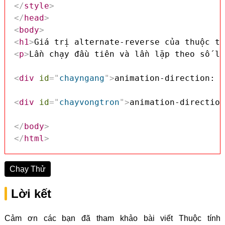
</
style
>
</
head
>
<
body
>
<
h1
>
Giá trị alternate-reverse của thuộc tí
<
p
>
Lần chạy đầu tiên và lần lặp theo số lẻ
<
div
id
=
"
chayngang
"
>
animation-direction: a
<
div
id
=
"
chayvongtron
"
>
animation-direction
</
body
>
</
html
>
Chạy Thử
Lời kết
Cảm ơn các bạn đã tham khảo bài viết Thuộc tính