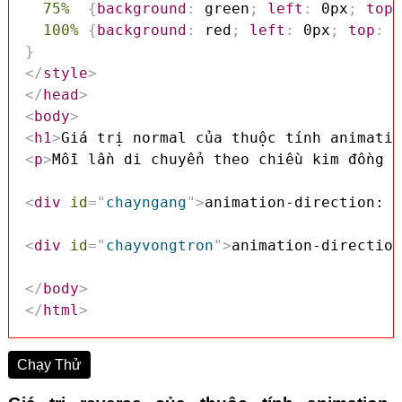
75%
{
background
:
 green
;
left
:
 0px
;
top
:
100%
{
background
:
 red
;
left
:
 0px
;
top
:
 0
}
</
style
>
</
head
>
<
body
>
<
h1
>
Giá trị normal của thuộc tính animatio
<
p
>
Mỗi lần di chuyển theo chiều kim đồng h
<
div
id
=
"
chayngang
"
>
animation-direction: n
<
div
id
=
"
chayvongtron
"
>
animation-direction
</
body
>
</
html
>
Chạy Thử