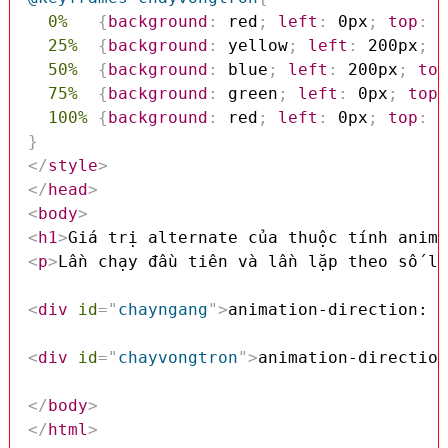
0%
{
background
:
 red
;
left
:
 0px
;
top
:
 0
25%
{
background
:
 yellow
;
left
:
 200px
;
t
50%
{
background
:
 blue
;
left
:
 200px
;
top
75%
{
background
:
 green
;
left
:
 0px
;
top
:
100%
{
background
:
 red
;
left
:
 0px
;
top
:
 0
}
</
style
>
</
head
>
<
body
>
<
h1
>
Giá trị alternate của thuộc tính anima
<
p
>
Lần chạy đầu tiên và lần lặp theo số lẻ
<
div
id
=
"
chayngang
"
>
animation-direction: a
<
div
id
=
"
chayvongtron
"
>
animation-direction
</
body
>
</
html
>