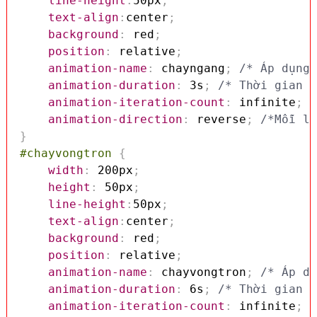
line-height
:
50px
;
text-align
:
center
;
background
:
 red
;
position
:
 relative
;
animation-name
:
 chayngang
;
/* Áp dụng 
animation-duration
:
 3s
;
/* Thời gian d
animation-iteration-count
:
 infinite
;
/
animation-direction
:
 reverse
;
/*Mỗi lầ
}
#chayvongtron
{
width
:
 200px
;
height
:
 50px
;
line-height
:
50px
;
text-align
:
center
;
background
:
 red
;
position
:
 relative
;
animation-name
:
 chayvongtron
;
/* Áp dụ
animation-duration
:
 6s
;
/* Thời gian d
animation-iteration-count
:
 infinite
;
/