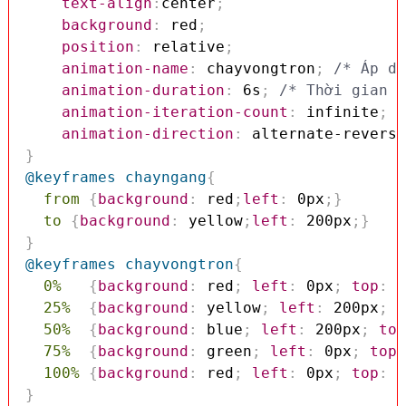
text-align
:
center
;
background
:
 red
;
position
:
 relative
;
animation-name
:
 chayvongtron
;
/* Áp dụ
animation-duration
:
 6s
;
/* Thời gian d
animation-iteration-count
:
 infinite
;
/
animation-direction
:
 alternate-reverse
}
@keyframes
 chayngang
{
from
{
background
:
 red
;
left
:
 0px
;
}
to
{
background
:
 yellow
;
left
:
 200px
;
}
}
@keyframes
 chayvongtron
{
0%
{
background
:
 red
;
left
:
 0px
;
top
:
 0
25%
{
background
:
 yellow
;
left
:
 200px
;
t
50%
{
background
:
 blue
;
left
:
 200px
;
top
75%
{
background
:
 green
;
left
:
 0px
;
top
:
100%
{
background
:
 red
;
left
:
 0px
;
top
:
 0
}