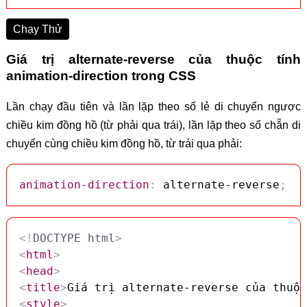
Chạy Thử
Giá trị alternate-reverse của thuộc tính
animation-direction trong CSS
Lần chạy đầu tiên và lần lặp theo số lẻ di chuyển ngược
chiều kim đồng hồ (từ phải qua trái), lần lặp theo số chẵn di
chuyển cùng chiều kim đồng hồ, từ trái qua phải:
animation-direction
:
 alternate-reverse
;
<!
DOCTYPE
html
>
<
html
>
<
head
>
<
title
>
Giá trị alternate-reverse của thuộc
<
style
>