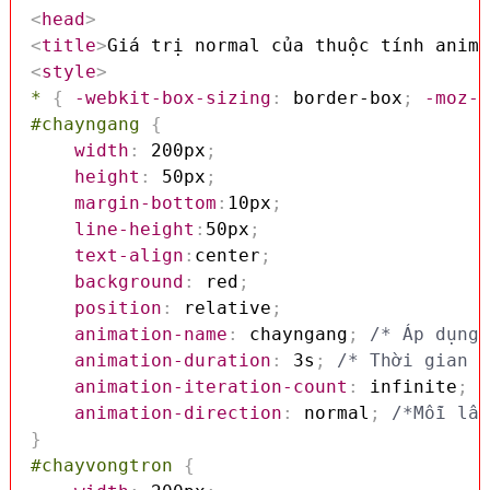
<
head
>
<
title
>
Giá trị normal của thuộc tính anima
<
style
>
*
{
-webkit-box-sizing
:
 border-box
;
-moz-b
#chayngang
{
width
:
 200px
;
height
:
 50px
;
margin-bottom
:
10px
;
line-height
:
50px
;
text-align
:
center
;
background
:
 red
;
position
:
 relative
;
animation-name
:
 chayngang
;
/* Áp dụng 
animation-duration
:
 3s
;
/* Thời gian d
animation-iteration-count
:
 infinite
;
/
animation-direction
:
 normal
;
/*Mỗi lần
}
#chayvongtron
{