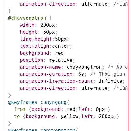
animation-direction
:
 alternate
;
/*Lần 
}
#chayvongtron
{
width
:
 200px
;
height
:
 50px
;
line-height
:
50px
;
text-align
:
center
;
background
:
 red
;
position
:
 relative
;
animation-name
:
 chayvongtron
;
/* Áp dụ
animation-duration
:
 6s
;
/* Thời gian d
animation-iteration-count
:
 infinite
;
/
animation-direction
:
 alternate
;
/*Lần 
}
@keyframes
 chayngang
{
from
{
background
:
 red
;
left
:
 0px
;
}
to
{
background
:
 yellow
;
left
:
 200px
;
}
}
@keyframes
 chayvongtron
{