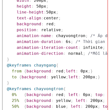
width
:
 200px
;
height
:
 50px
;
line-height
:
50px
;
text-align
:
center
;
background
:
 red
;
position
:
 relative
;
animation-name
:
 chayvongtron
;
/* Áp dụ
animation-duration
:
 6s
;
/* Thời gian d
animation-iteration-count
:
 infinite
;
/
animation-direction
:
 normal
;
/*Mỗi lần
}
@keyframes
 chayngang
{
from
{
background
:
 red
;
left
:
 0px
;
}
to
{
background
:
 yellow
;
left
:
 200px
;
}
}
@keyframes
 chayvongtron
{
0%
{
background
:
 red
;
left
:
 0px
;
top
:
 0
25%
{
background
:
 yellow
;
left
:
 200px
;
t
50%
{
background
:
 blue
;
left
:
 200px
;
top