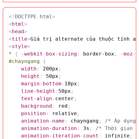
<!
DOCTYPE
html
>
<
html
>
<
head
>
<
title
>
Giá trị alternate của thuộc tính an
<
style
>
*
{
-webkit-box-sizing
:
 border-box
;
-moz-b
#chayngang
{
width
:
 200px
;
height
:
 50px
;
margin-bottom
:
10px
;
line-height
:
50px
;
text-align
:
center
;
background
:
 red
;
position
:
 relative
;
animation-name
:
 chayngang
;
/* Áp dụng 
animation-duration
:
 3s
;
/* Thời gian d
animation-iteration-count
:
 infinite
;
/