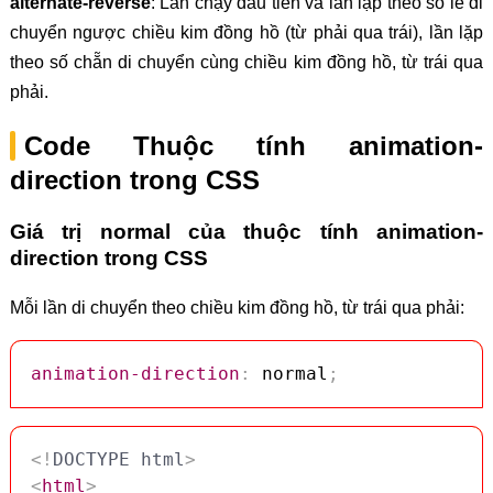
alternate-reverse
: Lần chạy đầu tiên và lần lặp theo số lẻ di
chuyển ngược chiều kim đồng hồ (từ phải qua trái), lần lặp
theo số chẵn di chuyển cùng chiều kim đồng hồ, từ trái qua
phải.
Code Thuộc tính animation-
direction trong CSS
Giá trị normal của thuộc tính animation-
direction trong CSS
Mỗi lần di chuyển theo chiều kim đồng hồ, từ trái qua phải:
animation-direction
:
 normal
;
<!
DOCTYPE
html
>
<
html
>