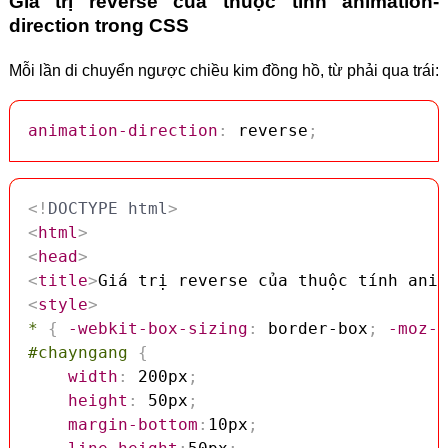
Giá trị reverse của thuộc tính animation-
direction trong CSS
Mỗi lần di chuyển ngược chiều kim đồng hồ, từ phải qua trái:
animation-direction
:
 reverse
;
<!
DOCTYPE
html
>
<
html
>
<
head
>
<
title
>
Giá trị reverse của thuộc tính anim
<
style
>
*
{
-webkit-box-sizing
:
 border-box
;
-moz-b
#chayngang
{
width
:
 200px
;
height
:
 50px
;
margin-bottom
:
10px
;