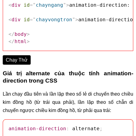
<
div
id
=
"
chayngang
"
>
animation-direction: r
<
div
id
=
"
chayvongtron
"
>
animation-direction
</
body
>
</
html
>
Chạy Thử
Giá trị alternate của thuộc tính animation-
direction trong CSS
Lần chạy đầu tiên và lần lặp theo số lẻ di chuyển theo chiều
kim đồng hồ (từ trái qua phải), lần lặp theo số chẵn di
chuyển ngược chiều kim đồng hồ, từ phải qua trái:
animation-direction
:
 alternate
;