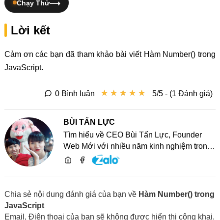
Chạy Thử
Lời kết
Cảm ơn các bạn đã tham khảo bài viết Hàm Number() trong
JavaScript.
★
★
★
★
★
★
★
★
★
★
0 Bình luận
5/5 - (1 Đánh giá)
BÙI TẤN LỰC
Tìm hiểu về CEO Bùi Tấn Lực, Founder
Web Mới với nhiều năm kinh nghiệm trong
lĩnh vực phát triển website, SEO và chia sẻ
kiến thức công nghệ
Chia sẻ nội dung đánh giá của bạn về
Hàm Number() trong
JavaScript
Email, Điện thoại của bạn sẽ không được hiển thị công khai.