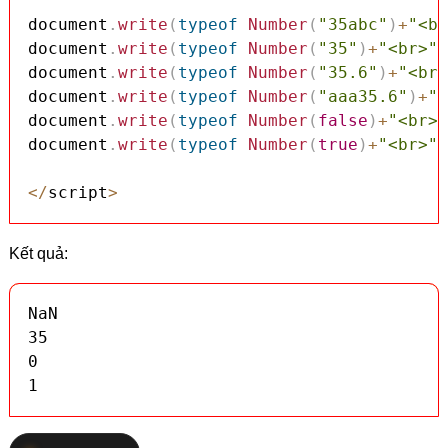
document
.
write
(
typeof
Number
(
"35abc"
)
+
"<br
document
.
write
(
typeof
Number
(
"35"
)
+
"<br>"
)
document
.
write
(
typeof
Number
(
"35.6"
)
+
"<br>
document
.
write
(
typeof
Number
(
"aaa35.6"
)
+
"<
document
.
write
(
typeof
Number
(
false
)
+
"<br>"
document
.
write
(
typeof
Number
(
true
)
+
"<br>"
)
<
/
script
>
Kết quả:
NaN

35

0

1