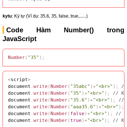
kytu
: Ký tự (Ví dụ: 35.6, 35, false, true,......)
Code Hàm Number() trong
JavaScript
Number
(
"35"
)
;
<
script
>
document
.
write
(
Number
(
"35abc"
)
+
"<br>"
)
;
//
document
.
write
(
Number
(
"35"
)
+
"<br>"
)
;
// Kế
document
.
write
(
Number
(
"35.6"
)
+
"<br>"
)
;
// 
document
.
write
(
Number
(
"aaa35.6"
)
+
"<br>"
)
;
document
.
write
(
Number
(
false
)
+
"<br>"
)
;
// K
document
.
write
(
Number
(
true
)
+
"<br>"
)
;
// Kế