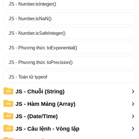
JS - Number.isInteger()
JS - Number.isNaN()
JS - Number.isSafeInteger()
JS - Phương thức toExponential()
JS - Phương thức toPrecision()
JS - Toán tử typeof
JS - Chuỗi (String)
WM
JS - Hàm Mảng (Array)
WM
JS - (Date/Time)
WM
JS - Câu lệnh - Vòng lặp
WM