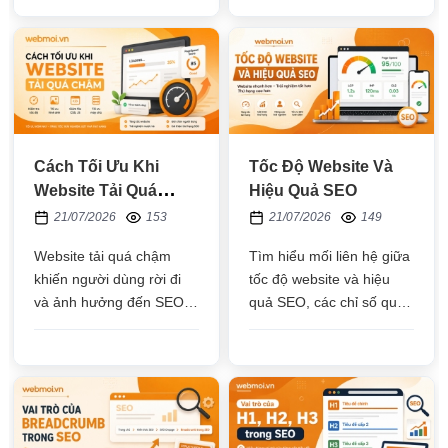
đạt và cách tối ưu đúng
giúp website tải nhanh,
hướng thay vì chỉ chạy
cải thiện SEO và trải
theo 100 điểm
nghiệm người dùng
Cách Tối Ưu Khi
Tốc Độ Website Và
Website Tải Quá
Hiệu Quả SEO
Chậm
21/07/2026
153
21/07/2026
149
Website tải quá chậm
Tìm hiểu mối liên hệ giữa
khiến người dùng rời đi
tốc độ website và hiệu
và ảnh hưởng đến SEO.
quả SEO, các chỉ số quan
Tìm hiểu nguyên nhân,
trọng, cách kiểm tra và
cách kiểm tra và các giải
phương pháp tối ưu giúp
pháp tối ưu tốc độ
cải thiện trải nghiệm
website hiệu quả, dễ áp
người dùng cũng như khả
dụng
năng xếp hạng trên
Google