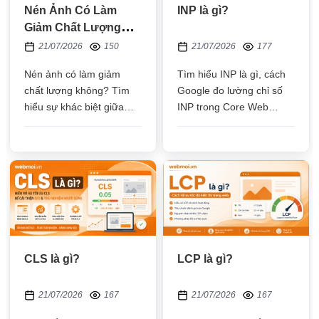
Nén Ảnh Có Làm
INP là gì?
Giảm Chất Lượng
Không?
21/07/2026
150
21/07/2026
177
Nén ảnh có làm giảm
Tìm hiểu INP là gì, cách
chất lượng không? Tìm
Google đo lường chỉ số
hiểu sự khác biệt giữa
INP trong Core Web
nén mất dữ liệu và không
Vitals, nguyên nhân khiến
mất dữ liệu, cùng cách
INP cao và những
giảm dung lượng ảnh mà
phương pháp tối ưu giúp
vẫn giữ hình ảnh sắc nét
website phản hồi nhanh,
cải thiện trải nghiệm
người dùng và hỗ trợ
SEO
CLS là gì?
LCP là gì?
21/07/2026
167
21/07/2026
167