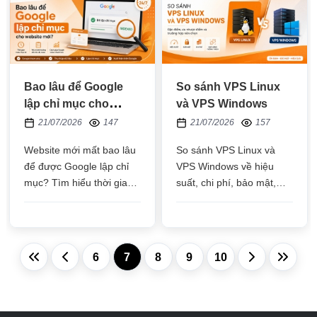
phát triển bền vững
tăng thứ hạng và duy trì
hiệu quả lâu dài
Bao lâu để Google
So sánh VPS Linux
lập chỉ mục cho
và VPS Windows
website mới?
21/07/2026
147
21/07/2026
157
Website mới mất bao lâu
So sánh VPS Linux và
để được Google lập chỉ
VPS Windows về hiệu
mục? Tìm hiểu thời gian
suất, chi phí, bảo mật,
index thực tế, các yếu tố
khả năng tương thích và
ảnh hưởng và cách giúp
từng trường hợp sử dụng
Google thu thập dữ liệu
để lựa chọn hệ điều hành
nhanh, đúng chuẩn SEO
VPS phù hợp với nhu cầu
6
7
8
9
10