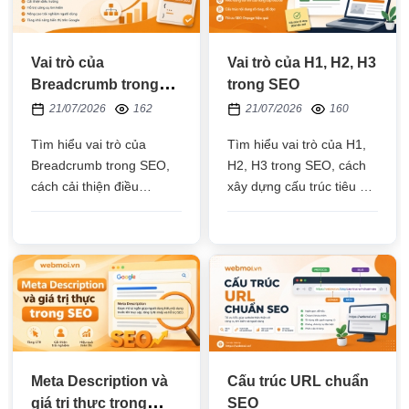
Vai trò của
Vai trò của H1, H2, H3
Breadcrumb trong
trong SEO
SEO
21/07/2026
162
21/07/2026
160
Tìm hiểu vai trò của
Tìm hiểu vai trò của H1,
Breadcrumb trong SEO,
H2, H3 trong SEO, cách
cách cải thiện điều
xây dựng cấu trúc tiêu đề
hướng, hỗ trợ Google
hợp lý, những sai lầm cần
hiểu cấu trúc website,
tránh và mẹo tối ưu bài
nâng cao trải nghiệm
viết giúp cải thiện trải
người dùng và những lưu
nghiệm người dùng
ý khi triển khai đúng
chuẩn
Meta Description và
Cấu trúc URL chuẩn
giá trị thực trong
SEO