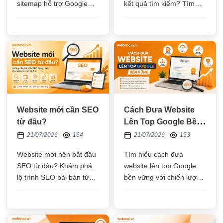
sitemap hỗ trợ Google
kết quả tìm kiếm? Tìm
thu thập dữ liệu và lập chỉ
hiểu nguyên nhân, cách
mục, cùng những lưu ý
kiểm tra và các giải pháp
quan trọng để tối ưu
giúp website được
website hiệu quả
Google lập chỉ mục
nhanh, hiệu quả
Website mới cần SEO
Cách Đưa Website
từ đâu?
Lên Top Google Bền
Vững
21/07/2026
164
21/07/2026
153
Website mới nên bắt đầu
Tìm hiểu cách đưa
SEO từ đâu? Khám phá
website lên top Google
lộ trình SEO bài bản từ
bền vững với chiến lược
nghiên cứu từ khóa, tối
SEO đúng hướng, từ tối
ưu kỹ thuật đến xây dựng
ưu nội dung, kỹ thuật đến
nội dung giúp website
xây dựng uy tín, giúp