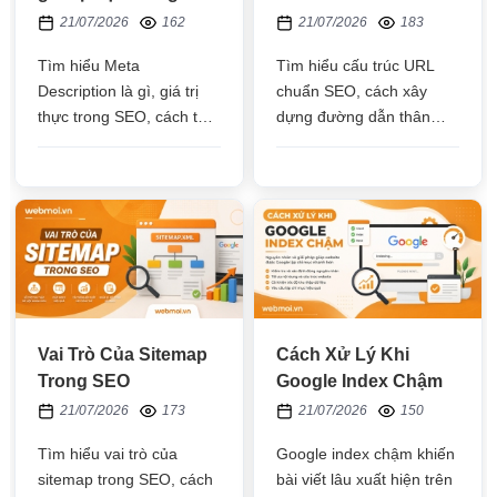
SEO
21/07/2026
162
21/07/2026
183
Tìm hiểu Meta
Tìm hiểu cấu trúc URL
Description là gì, giá trị
chuẩn SEO, cách xây
thực trong SEO, cách tối
dựng đường dẫn thân
ưu đúng chuẩn để tăng tỷ
thiện với người dùng và
lệ nhấp, cải thiện trải
công cụ tìm kiếm, cùng
nghiệm người dùng và
những nguyên tắc, ví dụ
nâng cao hiệu quả hiển
và lỗi cần tránh khi tối ưu
thị trên Google
URL cho website
Vai Trò Của Sitemap
Cách Xử Lý Khi
Trong SEO
Google Index Chậm
21/07/2026
173
21/07/2026
150
Tìm hiểu vai trò của
Google index chậm khiến
sitemap trong SEO, cách
bài viết lâu xuất hiện trên