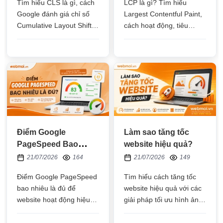
Tìm hiểu CLS là gì, cách
LCP là gì? Tìm hiểu
Google đánh giá chỉ số
Largest Contentful Paint,
Cumulative Layout Shift,
cách hoạt động, tiêu
nguyên nhân khiến CLS
chuẩn Google, nguyên
cao và các phương pháp
nhân khiến LCP chậm và
tối ưu giúp cải thiện Core
các phương pháp tối ưu
Web Vitals, nâng cao trải
giúp cải thiện tốc độ
nghiệm người dùng và hỗ
website, trải nghiệm
trợ SEO hiệu quả
người dùng và SEO
Điểm Google
Làm sao tăng tốc
PageSpeed Bao
website hiệu quả?
Nhiêu Là Đủ?
21/07/2026
164
21/07/2026
149
Điểm Google PageSpeed
Tìm hiểu cách tăng tốc
bao nhiêu là đủ để
website hiệu quả với các
website hoạt động hiệu
giải pháp tối ưu hình ảnh,
quả? Tìm hiểu ý nghĩa
mã nguồn, hosting, bộ
điểm số, mức điểm nên
nhớ đệm và nhiều yếu tố