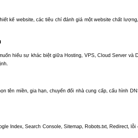
thiết kế website, các tiêu chí đánh giá một website chất lượn
ủ
uốn hiểu sự khác biệt giữa Hosting, VPS, Cloud Server và De
ịnh.
ọn tên miền, gia hạn, chuyển đổi nhà cung cấp, cấu hình DN
le Index, Search Console, Sitemap, Robots.txt, Redirect, lỗi