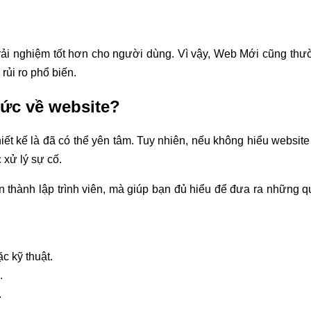
rải nghiệm tốt hơn cho người dùng. Vì vậy, Web Mới cũng thườ
 rủi ro phổ biến.
hức về website?
iết kế là đã có thể yên tâm. Tuy nhiên, nếu không hiểu websit
 xử lý sự cố.
n thành lập trình viên, mà giúp bạn đủ hiểu để đưa ra những qu
ặc kỹ thuật.
.
.