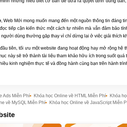
mình những hiểu biết cơ bản để đưa ra quyết định đúng đắn, q
e
, Web Mới mong muốn mang đến một nguồn thông tin đáng tin
 đọc tiếp cận kiến thức một cách tự nhiên mà vẫn đảm bảo tín
gười dùng thường gặp thay vì chỉ dừng lại ở việc giải thích k
đầu tiên, tối ưu một website đang hoạt động hay mở rộng hệ 
 này sẽ trở thành tài liệu tham khảo hữu ích trong suốt quá trì
nhiều kinh nghiệm thực tế và đồng hành cùng bạn trên hành trì
e Ads Miễn Phí
Khóa học Online về HTML Miễn Phí
Khóa họ
ine về MySQL Miễn Phí
Khóa học Online về JavaScript Miễn P
bsite