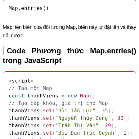
Map.entries()
Map: tên biến của đối tượng Map, biến này tự đặt tên và thay
đổi được.
Code Phương thức Map.entries()
trong JavaScript
<
script
>
// Tạo một Map
const
 thanhViens 
=
new
Map
(
)
;
// Tạo cặp khóa, giá trị cho Map
thanhViens
.
set
(
"Bùi Tấn Lực"
,
35
)
;
thanhViens
.
set
(
"Nguyễn Thùy Dung"
,
30
)
;
thanhViens
.
set
(
"Trần Thị Vân"
,
29
)
;
thanhViens
.
set
(
"Bùi Đan Trúc Quỳnh"
,
1
)
;