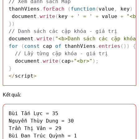
// Xem danh sách Map
thanhViens
.
forEach
(
function
(
value
,
 key
)
{
 document
.
write
(
key 
+
' = '
+
 value 
+
"<br
}
)
// Danh sách các cặp khóa - giá trị
document
.
write
(
"<b>Danh sách các cặp khóa 
for
(
const
 cap 
of
 thanhViens
.
entries
(
)
)
{
// Lấy từng cặp khóa - giá trị
  document
.
write
(
cap
+
"<br>"
)
;
}
<
/
script
>
Kết quả:
Bùi Tấn Lực = 35

Nguyễn Thùy Dung = 30

Trần Thị Vân = 29

Bùi Đan Trúc Quỳnh = 1
