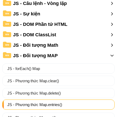
JS - Câu lệnh - Vòng lặp
WM
JS - Sự kiện
WM
JS - DOM Phần tử HTML
WM
JS - DOM ClassList
WM
JS - Đối tượng Math
WM
JS - Đối tượng MAP
WM
JS - forEach() Map
JS - Phương thức Map.clear()
JS - Phương thức Map.delete()
JS - Phương thức Map.entries()