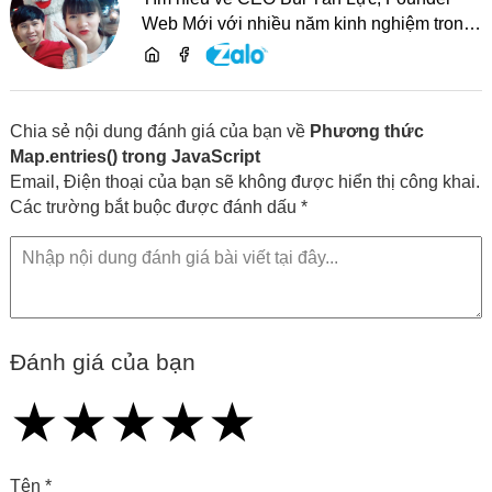
Web Mới với nhiều năm kinh nghiệm trong
lĩnh vực phát triển website, SEO và chia sẻ
kiến thức công nghệ
Chia sẻ nội dung đánh giá của bạn về
Phương thức
Map.entries() trong JavaScript
Email, Điện thoại của bạn sẽ không được hiển thị công khai.
Các trường bắt buộc được đánh dấu *
Đánh giá của bạn
★
★
★
★
★
★
★
★
★
★
★
★
★
★
★
Tên *