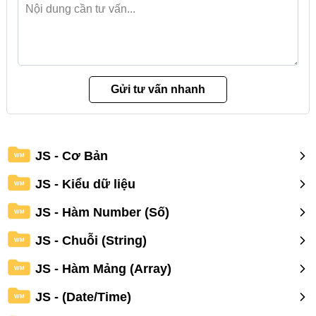
JS - Cơ Bản
WM
JS - Kiểu dữ liệu
WM
JS - Hàm Number (Số)
WM
JS - Chuỗi (String)
WM
JS - Hàm Mảng (Array)
WM
JS - (Date/Time)
WM