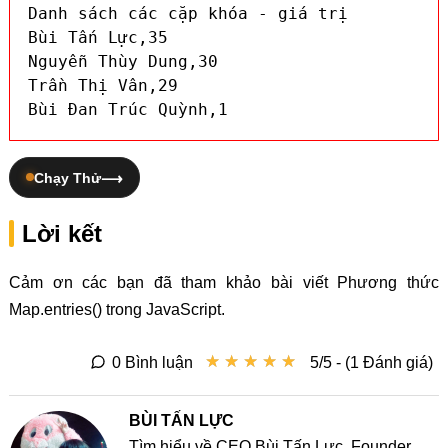
Danh sách các cặp khóa - giá trị

Bùi Tấn Lực,35

Nguyễn Thùy Dung,30

Trần Thị Vân,29

Bùi Đan Trúc Quỳnh,1
Chạy Thử
Lời kết
Cảm ơn các bạn đã tham khảo bài viết Phương thức
Map.entries() trong JavaScript.
★
★
★
★
★
★
★
★
★
★
0 Bình luận
5/5 - (1 Đánh giá)
BÙI TẤN LỰC
Tìm hiểu về CEO Bùi Tấn Lực, Founder