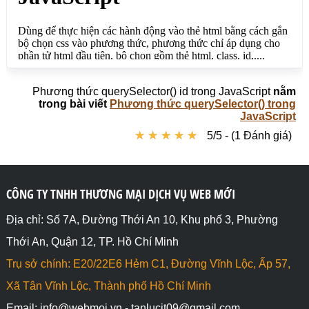
Phương thức querySelector() id trong JavaScript
nằm
trong bài viết
Phương thức querySelector() trong
JavaScript
★
★
★
★
★
★
★
★
★
★
5/5 - (1 Đánh giá)
CÔNG TY TNHH THƯƠNG MẠI DỊCH VỤ WEB MỚI
Địa chỉ: Số 7A, Đường Thới An 10, Khu phố 3, Phường
Thới An, Quận 12, TP. Hồ Chí Minh
Trụ sở chính: E20/22E6 Hẻm C1, Đường Vĩnh Lộc, Ấp 57,
Xã Tân Vĩnh Lộc, Thành phố Hồ Chí Minh
Email: info@webmoi.vn - tanlucit09@gmail.com