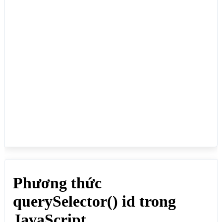
	<p class="pclass">Hàng 1</p>

    <p class="pclass">Hàng 2</p>

    <p id="idhang">Hàng 3</p>

    <p class="pclass">Hàng 4</p>

    <p class="pclass">Hàng 5</p>

</div>

<p>Click vào nút ĐỔI TÊN để đổi tên cho id 
idhang</p>

<button onclick="doiTen()">ĐỔI TÊN</button>

<script>

function doiTen() {

  var divid = document.getElementById("divid");

  divid.querySelector("#idhang").innerHTML = "Hàng 
chính";

}

</script>

</body>

</html>