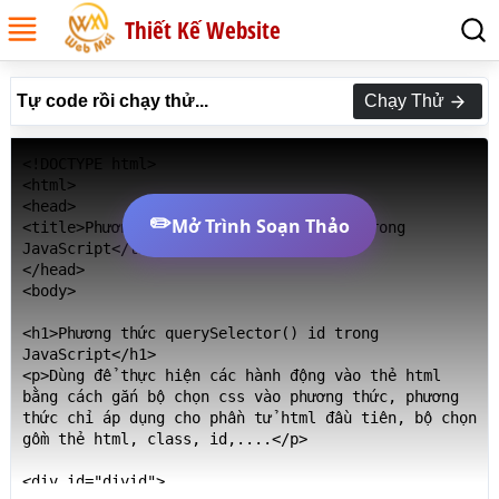
Thiết Kế Website
Tự code rồi chạy thử...
Chạy Thử
<!DOCTYPE html>

<html>

<head>

✏️
Mở Trình Soạn Thảo
<title>Phương thức querySelector() id trong 
JavaScript</title>

</head>

<body>

<h1>Phương thức querySelector() id trong 
JavaScript</h1>

<p>Dùng để thực hiện các hành động vào thẻ html 
bằng cách gắn bộ chọn css vào phương thức, phương 
thức chỉ áp dụng cho phần tử html đầu tiên, bộ chọn 
gồm thẻ html, class, id,....</p>

<div id="divid">
