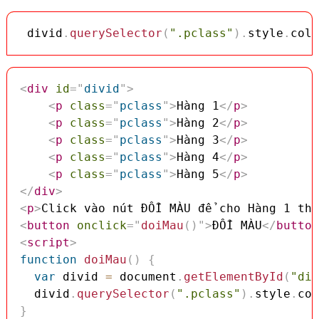
 divid
.
querySelector
(
".pclass"
)
.
style
.
colo
<
div
id
=
"
divid
"
>
<
p
class
=
"
pclass
"
>
Hàng 1
</
p
>
<
p
class
=
"
pclass
"
>
Hàng 2
</
p
>
<
p
class
=
"
pclass
"
>
Hàng 3
</
p
>
<
p
class
=
"
pclass
"
>
Hàng 4
</
p
>
<
p
class
=
"
pclass
"
>
Hàng 5
</
p
>
</
div
>
<
p
>
Click vào nút ĐỔI MÀU để cho Hàng 1 thà
<
button
onclick
=
"
doiMau
(
)
"
>
ĐỔI MÀU
</
button
<
script
>
function
doiMau
(
)
{
var
 divid 
=
 document
.
getElementById
(
"div
  divid
.
querySelector
(
".pclass"
)
.
style
.
col
}