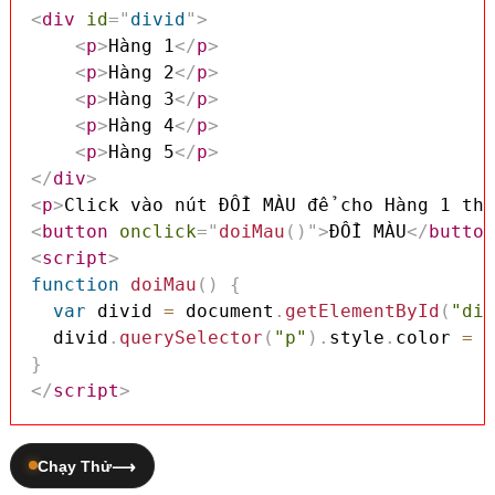
<
div
id
=
"
divid
"
>
<
p
>
Hàng 1
</
p
>
<
p
>
Hàng 2
</
p
>
<
p
>
Hàng 3
</
p
>
<
p
>
Hàng 4
</
p
>
<
p
>
Hàng 5
</
p
>
</
div
>
<
p
>
Click vào nút ĐỔI MÀU để cho Hàng 1 thà
<
button
onclick
=
"
doiMau
(
)
"
>
ĐỔI MÀU
</
button
<
script
>
function
doiMau
(
)
{
var
 divid 
=
 document
.
getElementById
(
"div
  divid
.
querySelector
(
"p"
)
.
style
.
color 
=
"
}
</
script
>
Chạy Thử