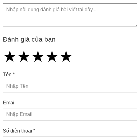
Đánh giá của bạn
★
★
★
★
★
★
★
★
★
★
★
★
★
★
★
Tên *
Email
Số điện thoại *