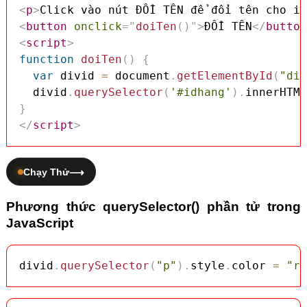
<
p
>
Click vào nút ĐỔI TÊN để đổi tên cho id
<
button
onclick
=
"
doiTen
(
)
"
>
ĐỔI TÊN
</
button
<
script
>
function
doiTen
(
)
{
var
 divid 
=
 document
.
getElementById
(
"div
  divid
.
querySelector
(
'#idhang'
)
.
innerHTML
}
</
script
>
Chạy Thử
Phương thức querySelector() phần tử trong
JavaScript
divid
.
querySelector
(
"p"
)
.
style
.
color 
=
"re