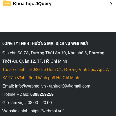
Khóa học JQuery
WM
CÔNG TY TNHH THƯƠNG MẠI DỊCH VỤ WEB MỚI
Địa chỉ: Số 7A, Đường Thới An 10, Khu phố 3, Phường
Thới An, Quận 12, TP. Hồ Chí Minh
Trụ sở chính: E20/22E6 Hẻm C1, Đường Vĩnh Lộc, Ấp 57,
Xã Tân Vĩnh Lộc, Thành phố Hồ Chí Minh
Email: info@webmoi.vn - tanlucit09@gmail.com
Hotline + Zalo:
0398259259
Giờ làm việc: 08:00 - 20:00
Website chính: https://webmoi.vn/