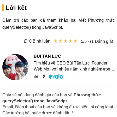
Lời kết
Cảm ơn các bạn đã tham khảo bài viết Phương thức
querySelector() trong JavaScript.
★
★
★
★
★
★
★
★
★
★
0 Bình luận
5/5 - (1 Đánh giá)
BÙI TẤN LỰC
Tìm hiểu về CEO Bùi Tấn Lực, Founder
Web Mới với nhiều năm kinh nghiệm trong
lĩnh vực phát triển website, SEO và chia sẻ
kiến thức công nghệ
Chia sẻ nội dung đánh giá của bạn về
Phương thức
querySelector() trong JavaScript
Email, Điện thoại của bạn sẽ không được hiển thị công khai.
Các trường bắt buộc được đánh dấu *