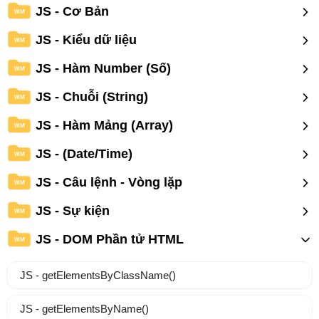
JS - Cơ Bản
WM
JS - Kiểu dữ liệu
WM
JS - Hàm Number (Số)
WM
JS - Chuỗi (String)
WM
JS - Hàm Mảng (Array)
WM
JS - (Date/Time)
WM
JS - Câu lệnh - Vòng lặp
WM
JS - Sự kiện
WM
JS - DOM Phần tử HTML
WM
JS - getElementsByClassName()
JS - getElementsByName()