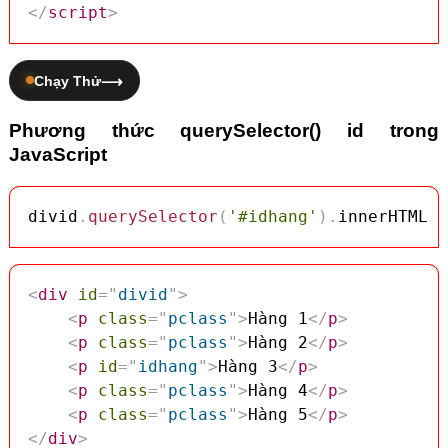
</
script
>
Chạy Thử
Phương thức querySelector() id trong
JavaScript
divid
.
querySelector
(
'#idhang'
)
.
innerHTML 
=
<
div
id
=
"
divid
"
>
<
p
class
=
"
pclass
"
>
Hàng 1
</
p
>
<
p
class
=
"
pclass
"
>
Hàng 2
</
p
>
<
p
id
=
"
idhang
"
>
Hàng 3
</
p
>
<
p
class
=
"
pclass
"
>
Hàng 4
</
p
>
<
p
class
=
"
pclass
"
>
Hàng 5
</
p
>
</
div
>