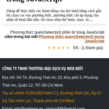
Phương thức querySelector() phần tử trong JavaScript
nằm trong bài viết
Phương thức querySelector() trong
JavaScript
★
★
★
★
★
★
★
★
★
★
5/5 - (1 Đánh giá)
CÔNG TY TNHH THƯƠNG MẠI DỊCH VỤ WEB MỚI
Địa chỉ: Số 7A, Đường Thới An 10, Khu phố 3, Phường
Thới An, Quận 12, TP. Hồ Chí Minh
Trụ sở chính: E20/22E6 Hẻm C1, Đường Vĩnh Lộc, Ấp 57,
Xã Tân Vĩnh Lộc, Thành phố Hồ Chí Minh
Email: info@webmoi.vn - tanlucit09@gmail.com