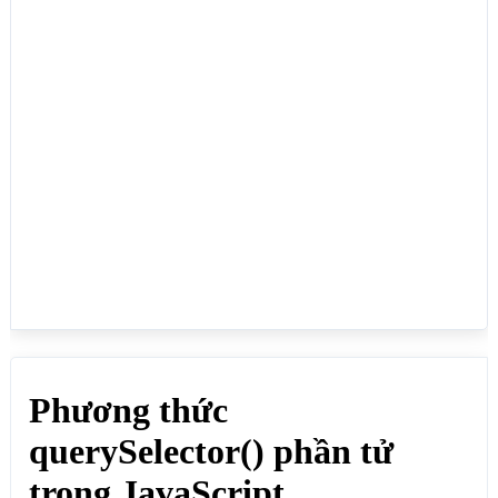
    <p>Hàng 1</p>

    <p>Hàng 2</p>

    <p>Hàng 3</p>

    <p>Hàng 4</p>

    <p>Hàng 5</p>

</div>

<p>Click vào nút ĐỔI MÀU để cho Hàng 1 thành màu 
đỏ</p>

<button onclick="doiMau()">ĐỔI MÀU</button>

<script>

function doiMau() {

  var divid = document.getElementById("divid");

  divid.querySelector("p").style.color = "red";

}

</script>

</body>

</html>