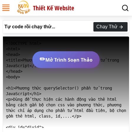
Thiết Kế Website
Tự code rồi chạy thử...
Chạy Thử
<!DOCTYPE html>

<html>

<head>

✏️
Mở Trình Soạn Thảo
<title>Phương thức querySelector() phần tử trong 
JavaScript</title>

</head>

<body>

<h1>Phương thức querySelector() phần tử trong 
JavaScript</h1>

<p>Dùng để thực hiện các hành động vào thẻ html 
bằng cách gắn bộ chọn css vào phương thức, phương 
thức chỉ áp dụng cho phần tử html đầu tiên, bộ chọn 
gồm thẻ html, class, id,....</p>

<div id="divid">
