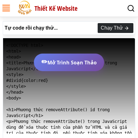
Thiết Kế Website
Tự code rồi chạy thử...
Chạy Thử
<!DOCTYPE html>

<html>

<head>

✏️
Mở Trình Soạn Thảo
<title>Phương thức removeAttribute() id trong 
JavaScript</title>

<style>

#divid{color:red}

</style>

</head>

<body>

<h1>Phương thức removeAttribute() id trong 
JavaScript</h1>

<p>Phương thức removeAttribute() trong JavaScript 
dùng để xóa thuộc tính của phần tử HTML và cả giá 
trị của thuộc tính đó, nếu thuộc tính xóa không tồn 