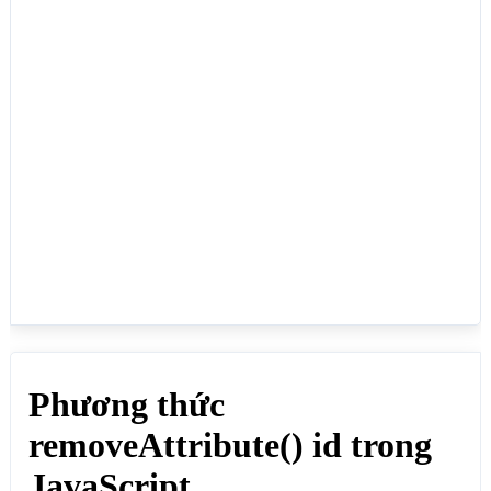
tại thì cũng không xảy ra lỗi, ở ví dụ này mình xóa 
thuộc tính id và cả giá trị của id đó, những css 
liên quan đến id đó sẽ biến mất:</p>

<div id="divid">ID có màu đỏ</div>

<p>Click vào nút XÓA ID để xóa thuộc tính id và cả 
giá trị của nó, khi xóa id thì css bằng id sẽ không 
còn và màu đỏ sẽ mất</p>

<button onclick="xoaId()">XÓA ID</button>

<script>

function xoaId() {

document.getElementById("divid").removeAttribute("i
d"); 

}

</script>

</body>

</html>