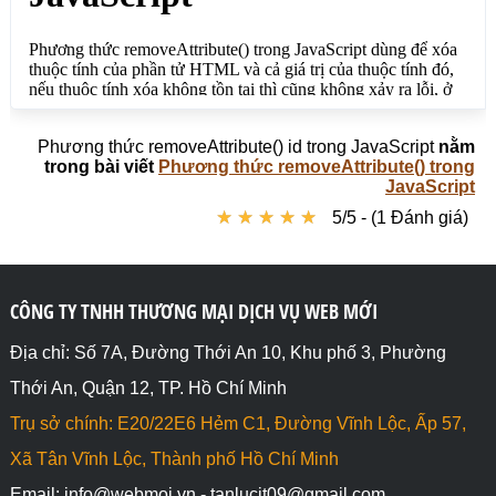
Phương thức removeAttribute() id trong JavaScript
nằm
trong bài viết
Phương thức removeAttribute() trong
JavaScript
★
★
★
★
★
★
★
★
★
★
5/5 - (1 Đánh giá)
CÔNG TY TNHH THƯƠNG MẠI DỊCH VỤ WEB MỚI
Địa chỉ: Số 7A, Đường Thới An 10, Khu phố 3, Phường
Thới An, Quận 12, TP. Hồ Chí Minh
Trụ sở chính: E20/22E6 Hẻm C1, Đường Vĩnh Lộc, Ấp 57,
Xã Tân Vĩnh Lộc, Thành phố Hồ Chí Minh
Email: info@webmoi.vn - tanlucit09@gmail.com