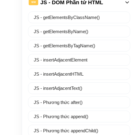
JS - DOM Phần tử HTML
WM
JS - getElementsByClassName()
JS - getElementsByName()
JS - getElementsByTagName()
JS - insertAdjacentElement
JS - insertAdjacentHTML
JS - insertAdjacentText()
JS - Phương thức after()
JS - Phương thức append()
JS - Phương thức appendChild()