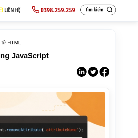
0398.259.259
LIÊN HỆ
Tìm kiếm
n tử HTML
ong JavaScript