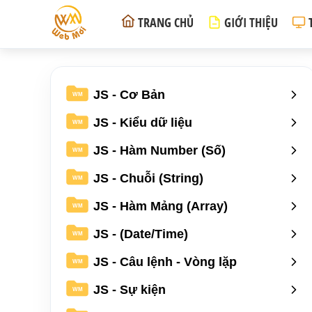
TRANG CHỦ
GIỚI THIỆU
JS - Cơ Bản
WM
JS - Kiểu dữ liệu
WM
JS - Hàm Number (Số)
WM
JS - Chuỗi (String)
WM
JS - Hàm Mảng (Array)
WM
JS - (Date/Time)
WM
JS - Câu lệnh - Vòng lặp
WM
JS - Sự kiện
WM