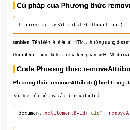
Cú pháp của Phương thức removeA
tenbien.removeAttribute("thuoctinh"); 
tenbien
: Tên biến là phần tử HTML, thường dùng documen
thuoctinh
: Thuộc tính cần xóa trên phần tử HTML đó (Ví dụ:
Code Phương thức removeAttribut
Phương thức removeAttribute() href trong J
Xóa href của thẻ a và cả giá trị của href đó:
document
.
getElementById
(
"aid"
)
.
removeA