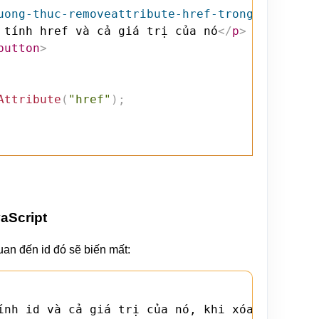
uong-thuc-removeattribute-href-trong-javascri
 tính href và cả giá trị của nó
</
p
>
button
>
Attribute
(
"href"
)
;
aScript
quan đến id đó sẽ biến mất:
ính id và cả giá trị của nó, khi xóa id thì c