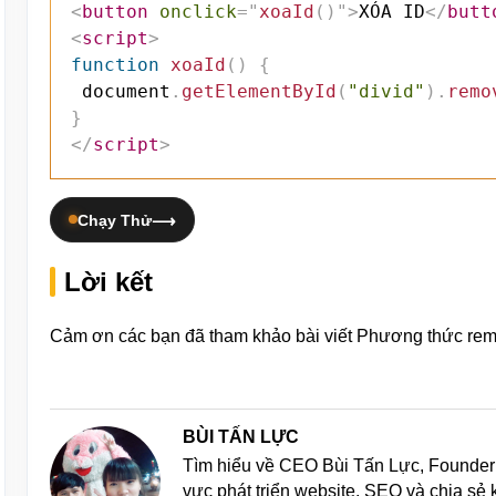
<
button
onclick
=
"
xoaId
(
)
"
>
XÓA ID
</
butt
<
script
>
function
xoaId
(
)
{
 document
.
getElementById
(
"divid"
)
.
remo
}
</
script
>
Chạy Thử
Lời kết
Cảm ơn các bạn đã tham khảo bài viết Phương thức remov
BÙI TẤN LỰC
Tìm hiểu về CEO Bùi Tấn Lực, Founder 
vực phát triển website, SEO và chia sẻ