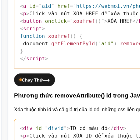
<
a
id
=
"
aid
"
href
=
"
https://webmoi.vn/ph
<
p
>
Click vào nút XÓA HREF để xóa thuộc
<
button
onclick
=
"
xoaHref
(
)
"
>
XÓA HREF
</
<
script
>
function
xoaHref
(
)
{
 document
.
getElementById
(
"aid"
)
.
remove
}
</
script
>
Chạy Thử
Phương thức removeAttribute() id trong Jav
Xóa thuộc tính id và cả giá trị của id đó, những css liên 
<
div
id
=
"
divid
"
>
ID có màu đỏ
</
div
>
<
p
>
Click vào nút XÓA ID để xóa thuộc t