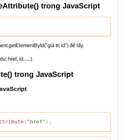
ttribute() trong JavaScript
t.getElementById("giá trị id") để lấy.
 href, id,.....)
e() trong JavaScript
avaScript
ttribute
(
"href"
)
;