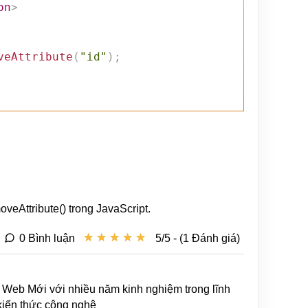
on
>
veAttribute
(
"id"
)
;
eAttribute() trong JavaScript.
★
★
★
★
★
★
★
★
★
★
0 Bình luận
5/5 - (1 Đánh giá)
Web Mới với nhiều năm kinh nghiệm trong lĩnh
 kiến thức công nghệ