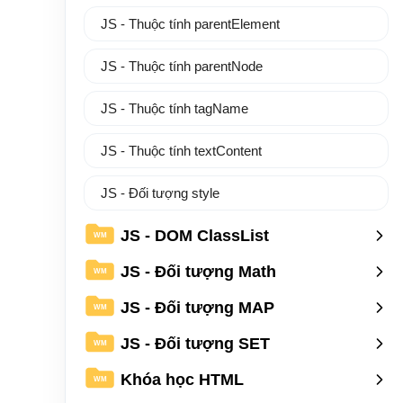
JS - Thuộc tính parentElement
JS - Thuộc tính parentNode
JS - Thuộc tính tagName
JS - Thuộc tính textContent
JS - Đối tượng style
JS - DOM ClassList
WM
JS - Đối tượng Math
WM
JS - Đối tượng MAP
WM
JS - Đối tượng SET
WM
Khóa học HTML
WM