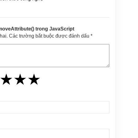
veAttribute() trong JavaScript
khai. Các trường bắt buộc được đánh dấu *
★
★
★
★
★
★