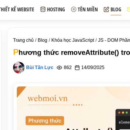
THIẾT KẾ WEBSITE
HOSTING
TÊN MIỀN
BLOG
Trang chủ
Blog
Khóa học JavaScript
JS - DOM Phầ
P
hương thức removeAttribute() tr
Bùi Tấn Lực
862
14/09/2025