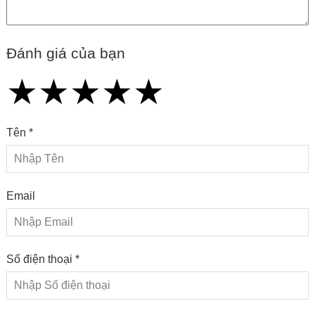
Đánh giá của bạn
★
★
★
★
★
★
★
★
★
★
★
★
★
★
★
Tên *
Email
Số điện thoại *