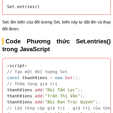
Set.entries()
Set: tên biến của đối tượng Set, biến này tự đặt tên và thay
đổi được.
Code Phương thức Set.entries()
trong JavaScript
<
script
>
// Tạo một đối tượng Set
const
 thanhViens 
=
new
Set
(
)
;
// Thêm từng giá trị
thanhViens
.
add
(
"Bùi Tấn Lực"
)
;
thanhViens
.
add
(
"Trần Thị Vân"
)
;
thanhViens
.
add
(
"Bùi Đan Trúc Quỳnh"
)
;
// Lấy từng cặp giá trị - giá trị của từng