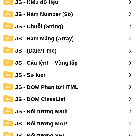
JS - Kiểu dữ liệu
WM
JS - Hàm Number (Số)
WM
JS - Chuỗi (String)
WM
JS - Hàm Mảng (Array)
WM
JS - (Date/Time)
WM
JS - Câu lệnh - Vòng lặp
WM
JS - Sự kiện
WM
JS - DOM Phần tử HTML
WM
JS - DOM ClassList
WM
JS - Đối tượng Math
WM
JS - Đối tượng MAP
WM
JS - Đối tượng SET
WM