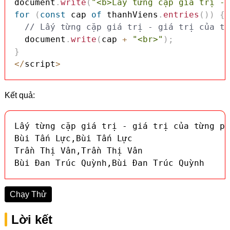
document
.
write
(
"<b>Lấy từng cặp giá trị - 
for
(
const
 cap 
of
 thanhViens
.
entries
(
)
)
{
// Lấy từng cặp giá trị - giá trị của từ
  document
.
write
(
cap 
+
"<br>"
)
;
}
<
/
script
>
Kết quả:
Lấy từng cặp giá trị - giá trị của từng ph
Bùi Tấn Lực,Bùi Tấn Lực

Trần Thị Vân,Trần Thị Vân

Bùi Đan Trúc Quỳnh,Bùi Đan Trúc Quỳnh
Chạy Thử
Lời kết