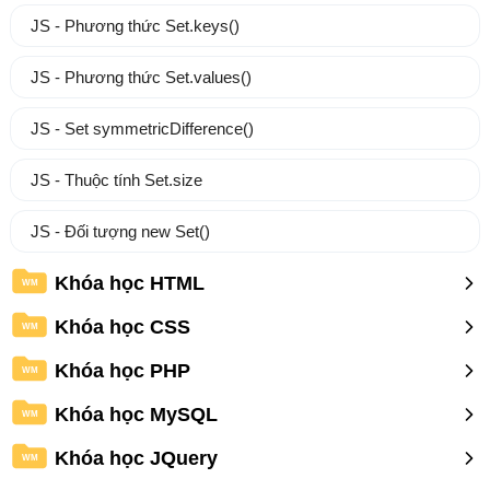
JS - Phương thức Set.keys()
JS - Phương thức Set.values()
JS - Set symmetricDifference()
JS - Thuộc tính Set.size
JS - Đối tượng new Set()
Khóa học HTML
WM
Khóa học CSS
WM
Khóa học PHP
WM
Khóa học MySQL
WM
Khóa học JQuery
WM