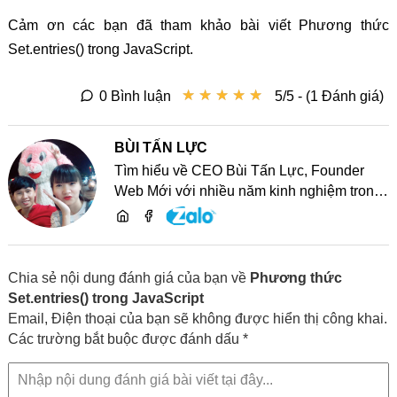
Cảm ơn các bạn đã tham khảo bài viết Phương thức
Set.entries() trong JavaScript.
★
★
★
★
★
★
★
★
★
★
0 Bình luận
5/5 - (1 Đánh giá)
BÙI TẤN LỰC
Tìm hiểu về CEO Bùi Tấn Lực, Founder
Web Mới với nhiều năm kinh nghiệm trong
lĩnh vực phát triển website, SEO và chia sẻ
kiến thức công nghệ
Chia sẻ nội dung đánh giá của bạn về
Phương thức
Set.entries() trong JavaScript
Email, Điện thoại của bạn sẽ không được hiển thị công khai.
Các trường bắt buộc được đánh dấu *