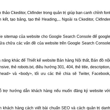
n thảo Ckeditor, Ckfinder trong quản trị giúp bạn canh chỉnh fon
 kết, tạo bảng, tạo thẻ Heading,... Ngoài ra Ckeditor, Ckfinde
ile sitemap của website cho Google Search Console để googl
à sửa chữa các vấn đề của website trên Google Search Consol
nh năng khác để Thiết kế website Bán hàng Nội thất, Bán đồ nộ
ve, thẻ robots.txt, điều hướng 301, 404, thẻ title, description
<head> và <body>, tối ưu các thẻ chia sẽ Twiter, Facebook
ỗ trợ hướng dẫn khách hàng nếu muốn đăng ký website vớ
 khách hàng cách viết bài chuẩn SEO và cách quản trị dan