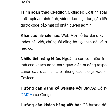
uy tín.
Trình soạn thảo Ckeditor, Ckfinder
: Có trình soạ
chữ, upload hình ảnh, video, tạo mục lục, gắn liên
được code bảo mật có phân quyền admin.
Khai báo file sitemap
: Web Mới hỗ trợ đăng ký f
index bài viết, chúng tôi cũng hỗ trợ theo dõi v
nếu có.
Nhiều tính năng khác
: Ngoài ra còn có nhiều tí
thất cho khách hàng như: giao diện di động responsi
canonical, quản trị cho nhúng các thẻ js vào 
Favicon,...
Hướng dẫn đăng ký website với DMCA
: Có h
DMCA
của Google.
Hướng dẫn khách hàng viết bài
: Có hướng dẫn