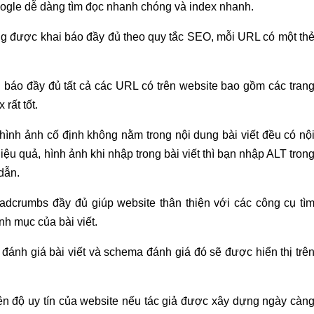
oogle dễ dàng tìm đọc nhanh chóng và index nhanh.
g được khai báo đầy đủ theo quy tắc SEO, mỗi URL có một th
ai báo đầy đủ tất cả các URL có trên website bao gồm các tran
rất tốt.
 hình ảnh cố định không nằm trong nội dung bài viết đều có nộ
iệu quả, hình ảnh khi nhập trong bài viết thì bạn nhập ALT tron
dẫn.
eadcrumbs đầy đủ giúp website thân thiện với các công cụ tì
nh mục của bài viết.
ánh giá bài viết và schema đánh giá đó sẽ được hiển thị trê
thiện độ uy tín của website nếu tác giả được xây dựng ngày càn