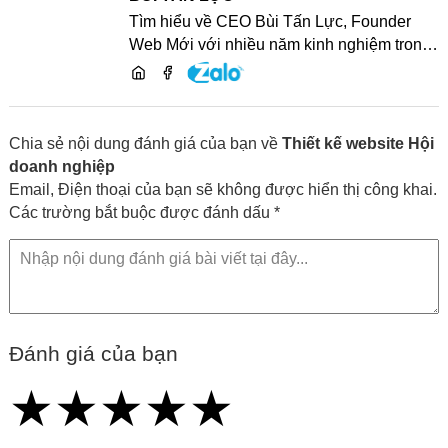
Tìm hiểu về CEO Bùi Tấn Lực, Founder
Web Mới với nhiều năm kinh nghiệm trong
lĩnh vực phát triển website, SEO và chia sẻ
kiến thức công nghệ
Chia sẻ nội dung đánh giá của bạn về
Thiết kế website Hội
doanh nghiệp
Email, Điện thoại của bạn sẽ không được hiển thị công khai.
Các trường bắt buộc được đánh dấu *
Đánh giá của bạn
★
★
★
★
★
★
★
★
★
★
★
★
★
★
★