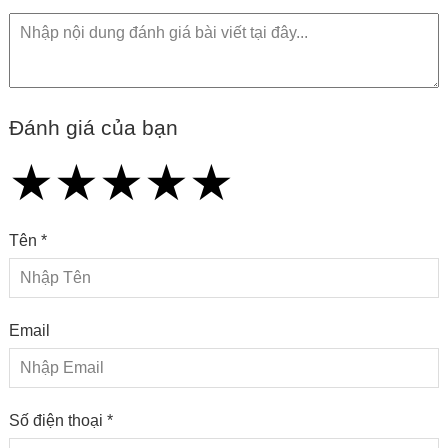
Đánh giá của bạn
★
★
★
★
★
★
★
★
★
★
★
★
★
★
★
Tên *
Email
Số điện thoại *