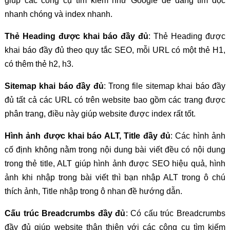
giúp các công cụ tìm kiếm như Google dễ dàng tìm đọc
nhanh chóng và index nhanh.
Thẻ Heading được khai báo đầy đủ
: Thẻ Heading được
khai báo đầy đủ theo quy tắc SEO, mỗi URL có một thẻ H1,
có thêm thẻ h2, h3.
Sitemap khai báo đầy đủ
: Trong file sitemap khai báo đầy
đủ tất cả các URL có trên website bao gồm các trang được
phân trang, điều này giúp website được index rất tốt.
Hình ảnh được khai báo ALT, Title đầy đủ
: Các hình ảnh
cố định không nằm trong nội dung bài viết đều có nội dung
trong thẻ title, ALT giúp hình ảnh được SEO hiệu quả, hình
ảnh khi nhập trong bài viết thì bạn nhập ALT trong ô chú
thích ảnh, Title nhập trong ô nhan đề hướng dẫn.
Cấu trúc Breadcrumbs đầy đủ
: Có cấu trúc Breadcrumbs
đầy đủ giúp website thân thiện với các công cụ tìm kiếm