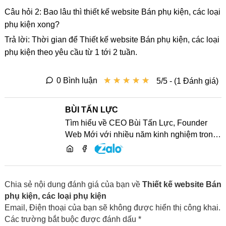
Câu hỏi 2: Bao lâu thì thiết kế website Bán phụ kiện, các loại
phụ kiện xong?
Trả lời: Thời gian để Thiết kế website Bán phụ kiện, các loại
phụ kiện theo yêu cầu từ 1 tới 2 tuần.
★
★
★
★
★
★
★
★
★
★
0 Bình luận
5/5 - (1 Đánh giá)
BÙI TẤN LỰC
Tìm hiểu về CEO Bùi Tấn Lực, Founder
Web Mới với nhiều năm kinh nghiệm trong
lĩnh vực phát triển website, SEO và chia sẻ
kiến thức công nghệ
Chia sẻ nội dung đánh giá của bạn về
Thiết kế website Bán
phụ kiện, các loại phụ kiện
Email, Điện thoại của bạn sẽ không được hiển thị công khai.
Các trường bắt buộc được đánh dấu *