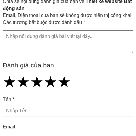
Chia sẻ nội dung đánh giá của bạn về
Thiết kế website Bất
động sản
Email, Điện thoại của bạn sẽ không được hiển thị công khai.
Các trường bắt buộc được đánh dấu *
Đánh giá của bạn
★
★
★
★
★
★
★
★
★
★
★
★
★
★
★
Tên *
Email