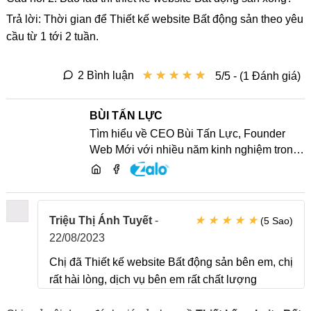
Trả lời: Thời gian để Thiết kế website Bất động sản theo yêu
cầu từ 1 tới 2 tuần.
★
★
★
★
★
★
★
★
★
★
2 Bình luận
5/5 - (1 Đánh giá)
BÙI TẤN LỰC
Tìm hiểu về CEO Bùi Tấn Lực, Founder
Web Mới với nhiều năm kinh nghiệm trong
lĩnh vực phát triển website, SEO và chia sẻ
kiến thức công nghệ
★
★
★
★
★
Triệu Thị Ánh Tuyết
-
(5 Sao)
22/08/2023
Chị đã Thiết kế website Bất động sản bên em, chị
rất hài lòng, dịch vụ bên em rất chất lượng