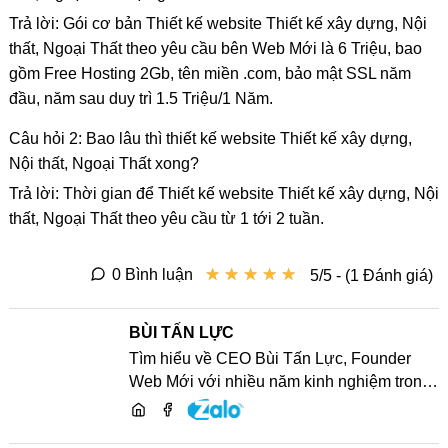
Trả lời: Gói cơ bản Thiết kế website Thiết kế xây dựng, Nội
thất, Ngoại Thất theo yêu cầu bên Web Mới là 6 Triệu, bao
gồm Free Hosting 2Gb, tên miền .com, bảo mật SSL năm
đầu, năm sau duy trì 1.5 Triệu/1 Năm.
Câu hỏi 2: Bao lâu thì thiết kế website Thiết kế xây dựng,
Nội thất, Ngoại Thất xong?
Trả lời: Thời gian để Thiết kế website Thiết kế xây dựng, Nội
thất, Ngoại Thất theo yêu cầu từ 1 tới 2 tuần.
★
★
★
★
★
★
★
★
★
★
0 Bình luận
5/5 - (1 Đánh giá)
BÙI TẤN LỰC
Tìm hiểu về CEO Bùi Tấn Lực, Founder
Web Mới với nhiều năm kinh nghiệm trong
lĩnh vực phát triển website, SEO và chia sẻ
kiến thức công nghệ