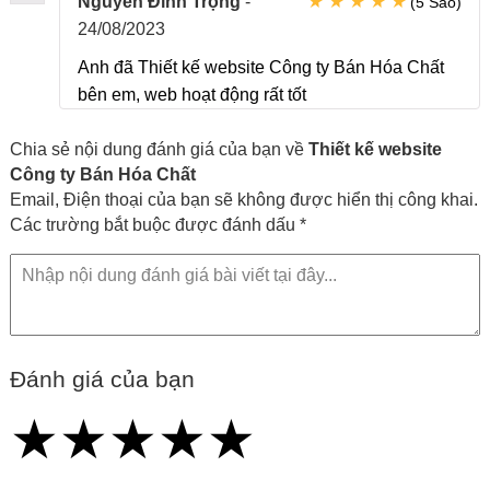
★
★
★
★
★
Nguyễn Đình Trọng
-
(5 Sao)
24/08/2023
Anh đã Thiết kế website Công ty Bán Hóa Chất
bên em, web hoạt động rất tốt
Chia sẻ nội dung đánh giá của bạn về
Thiết kế website
Công ty Bán Hóa Chất
Email, Điện thoại của bạn sẽ không được hiển thị công khai.
Các trường bắt buộc được đánh dấu *
Đánh giá của bạn
★
★
★
★
★
★
★
★
★
★
★
★
★
★
★