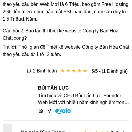
theo yêu cầu bên Web Mới là 6 Triệu, bao gồm Free Hosting
2Gb, tên miền .com, bảo mật SSL năm đầu, năm sau duy trì
1.5 Triệu/1 Năm.
Câu hỏi 2: Bao lâu thì thiết kế website Công ty Bán Hóa
Chất xong?
Trả lời: Thời gian để Thiết kế website Công ty Bán Hóa Chất
theo yêu cầu từ 1 tới 2 tuần.
★
★
★
★
★
★
★
★
★
★
2 Bình luận
5/5 - (1 Đánh giá)
BÙI TẤN LỰC
Tìm hiểu về CEO Bùi Tấn Lực, Founder
Web Mới với nhiều năm kinh nghiệm trong
lĩnh vực phát triển website, SEO và chia sẻ
kiến thức công nghệ