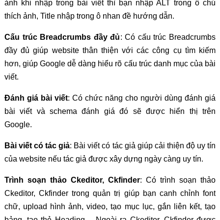
ảnh khi nhập trong bài viết thì bạn nhập ALT trong ô chú
thích ảnh, Title nhập trong ô nhan đề hướng dẫn.
Cấu trúc Breadcrumbs đầy đủ
: Có cấu trúc Breadcrumbs
đầy đủ giúp website thân thiện với các công cụ tìm kiếm
hơn, giúp Google dễ dàng hiểu rõ cấu trúc danh mục của bài
viết.
Đánh giá bài viết
: Có chức năng cho người dùng đánh giá
bài viết và schema đánh giá đó sẽ được hiển thị trên
Google.
Bài viết có tác giả
: Bài viết có tác giả giúp cải thiện độ uy tín
của website nếu tác giả được xây dựng ngày càng uy tín.
Trình soạn thảo Ckeditor, Ckfinder
: Có trình soạn thảo
Ckeditor, Ckfinder trong quản trị giúp bạn canh chỉnh font
chữ, upload hình ảnh, video, tạo mục lục, gắn liên kết, tạo
bảng, tạo thẻ Heading,... Ngoài ra Ckeditor, Ckfinder được