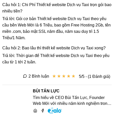
Câu hỏi 1: Chi Phí Thiết kế website Dịch vụ Taxi trọn gói bao
nhiêu tiền?
Trả lời: Gói cơ bản Thiết kế website Dịch vụ Taxi theo yêu
cầu bên Web Mới là 6 Triệu, bao gồm Free Hosting 2Gb, tên
miền .com, bảo mật SSL năm đầu, năm sau duy trì 1.5
Triệu/1 Năm.
Câu hỏi 2: Bao lâu thì thiết kế website Dịch vụ Taxi xong?
Trả lời: Thời gian để Thiết kế website Dịch vụ Taxi theo yêu
cầu từ 1 tới 2 tuần.
★
★
★
★
★
★
★
★
★
★
2 Bình luận
5/5 - (1 Đánh giá)
BÙI TẤN LỰC
Tìm hiểu về CEO Bùi Tấn Lực, Founder
Web Mới với nhiều năm kinh nghiệm trong
lĩnh vực phát triển website, SEO và chia sẻ