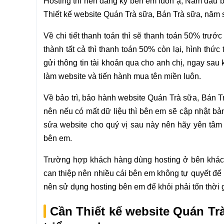
Hosting thì nên đăng ký bên em luôn ạ, Năm đầu b
Thiết kế website Quán Trà sữa, Bán Trà sữa, năm sa
Về chi tiết thanh toán thì sẽ thanh toán 50% trướ
thành tất cả thì thanh toán 50% còn lại, hình th
gửi thông tin tài khoản qua cho anh chị, ngay sau 
làm website và tiến hành mua tên miền luôn.
Về bảo trì, bảo hành website Quán Trà sữa, Bán Tr
nên nếu có mất dữ liệu thì bên em sẽ cập nhật bản
sửa website cho quý vị sau này nên hãy yên tâm
bên em.
Trường hợp khách hàng dùng hosting ở bên khác 
can thiệp nên nhiều cái bên em không tự quyết để 
nên sử dụng hosting bên em để khỏi phải tốn thời g
Cần Thiết kế website Quán Tr