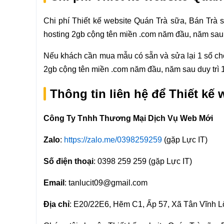
Chi phí Thiết kế website Quán Trà sữa, Bán Trà 
hosting 2gb cộng tên miền .com năm đầu, năm sau du
Nếu khách cần mua mẫu có sẵn và sửa lại 1 số chỗ 
2gb cộng tên miền .com năm đầu, năm sau duy trì 1.
Thông tin liên hệ để Thiết kế
Công Ty Tnhh Thương Mại Dịch Vụ Web Mới
Zalo
:
https://zalo.me/0398259259
(gặp Lực IT)
Số điện thoại
: 0398 259 259 (gặp Lực IT)
Email
: tanlucit09@gmail.com
Địa chỉ
: E20/22E6, Hẽm C1, Ấp 57, Xã Tân Vĩnh Lộ