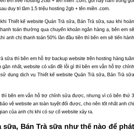
ên em free hosting 2GB + tên miền .com, gói này nằm trong gó
u duy trì tầm 1.5 triệu hosting 2gb + tên miền .com.
c khi Thiết kế website Quán Trà sữa, Bán Trà sữa, sau khi hoà
ức thanh toán thường qua chuyển khoản ngân hàng ạ, bên em s
khi anh chị thanh toán 50% lần đầu tiên thì bên em sẽ tiến hàn
à sữa thì bên em hỗ trợ backup website trên hosting hàng tuầ
 gần nhất, website có vấn đề lỗi gì thì bên em vẫn hỗ trợ chỉn
 sử dụng dịch vụ Thiết kế website Quán Trà sữa, Bán Trà sữ
thì bên em vẫn hỗ trợ chỉnh sửa được, nhưng vì có bên thứ 
bảo vệ website an toàn tuyệt đối được, cho nên tốt nhất anh ch
ian của anh chị khi có sự cố website xảy ra.
à sữa, Bán Trà sữa như thế nào để phá