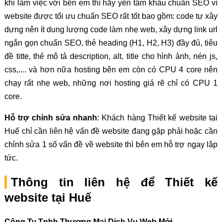
khi làm việc với bên em thì hãy yên tâm khâu chuẩn SEO vì
website được tối ưu chuẩn SEO rất tốt bao gồm: code tự xây
dựng nên ít dung lượng code làm nhẹ web, xây dựng link url
ngắn gọn chuẩn SEO, thẻ heading (H1, H2, H3) đầy đủ, tiêu
đề titte, thẻ mô tả description, alt, title cho hình ảnh, nén js,
css,.... và hơn nữa hosting bên em còn có CPU 4 core nên
chạy rất nhẹ web, những nơi hosting giá rẽ chỉ có CPU 1
core.
Hỗ trợ chỉnh sửa nhanh
: Khách hàng Thiết kế website tại
Huế chỉ cần liên hệ vấn đề website đang gặp phải hoặc cần
chỉnh sửa 1 số vấn đề về website thì bên em hỗ trợ ngay lập
tức.
Thông tin liên hệ để Thiết kế
website tại Huế
Công Ty Tnhh Thương Mại Dịch Vụ Web Mới