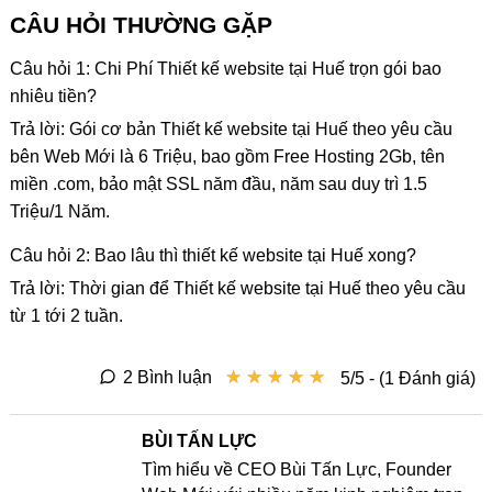
CÂU HỎI THƯỜNG GẶP
Câu hỏi 1: Chi Phí Thiết kế website tại Huế trọn gói bao
nhiêu tiền?
Trả lời: Gói cơ bản Thiết kế website tại Huế theo yêu cầu
bên Web Mới là 6 Triệu, bao gồm Free Hosting 2Gb, tên
miền .com, bảo mật SSL năm đầu, năm sau duy trì 1.5
Triệu/1 Năm.
Câu hỏi 2: Bao lâu thì thiết kế website tại Huế xong?
Trả lời: Thời gian để Thiết kế website tại Huế theo yêu cầu
từ 1 tới 2 tuần.
★
★
★
★
★
★
★
★
★
★
2 Bình luận
5/5 - (1 Đánh giá)
BÙI TẤN LỰC
Tìm hiểu về CEO Bùi Tấn Lực, Founder