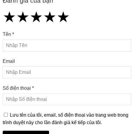
Đánh giá của bạn
★
★
★
★
★
★
★
★
★
★
★
★
★
★
★
Tên *
Email
Số điện thoại *
Lưu tên của tôi, email, số điện thoại vào trang web trong
trình duyệt này cho lần đánh giá kế tiếp của tôi.