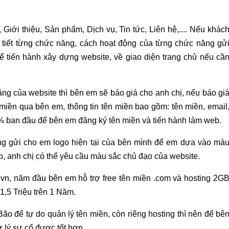
iới thiệu, Sản phẩm, Dịch vụ, Tin tức, Liên hệ,.... Nếu khác
 tiết từng chức năng, cách hoạt động của từng chức năng gử
để tiến hành xây dựng website, về giao diện trang chủ nếu cầ
ng của website thì bên em sẽ báo giá cho anh chị, nếu báo gi
 miền qua bên em, thông tin tên miền bao gồm: tên miền, email
% ban đầu để bên em đăng ký tên miền và tiến hành làm web.
àng gửi cho em logo hiện tại của bên mình để em dựa vào mà
b, anh chị có thể yêu cầu màu sắc chủ đạo của website.
.vn, năm đầu bên em hỗ trợ free tên miền .com và hosting 2G
 1,5 Triệu trên 1 Năm.
o để tự do quản lý tên miền, còn riêng hosting thì nên để bê
 lý sự cố được tốt hơn.