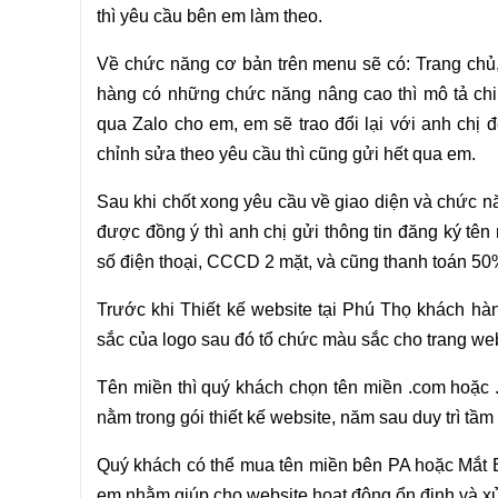
thì yêu cầu bên em làm theo.
Về chức năng cơ bản trên menu sẽ có: Trang chủ, G
hàng có những chức năng nâng cao thì mô tả chi
qua Zalo cho em, em sẽ trao đổi lại với anh chị 
chỉnh sửa theo yêu cầu thì cũng gửi hết qua em.
Sau khi chốt xong yêu cầu về giao diện và chức nă
được đồng ý thì anh chị gửi thông tin đăng ký tên
số điện thoại, CCCD 2 mặt, và cũng thanh toán 50
Trước khi Thiết kế website tại Phú Thọ khách h
sắc của logo sau đó tổ chức màu sắc cho trang we
Tên miền thì quý khách chọn tên miền .com hoặc 
nằm trong gói thiết kế website, năm sau duy trì tầm
Quý khách có thể mua tên miền bên PA hoặc Mắt Bã
em nhằm giúp cho website hoạt động ổn định và xử