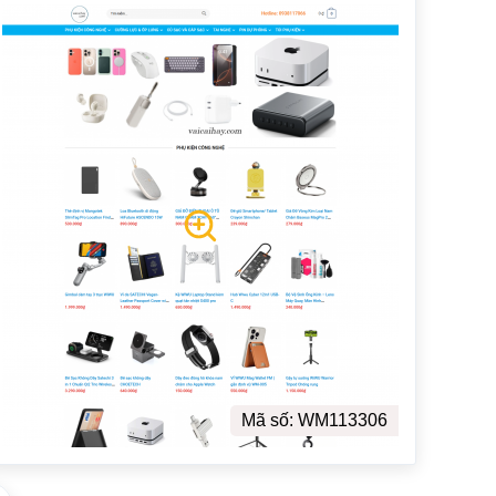
Mã số: WM113306