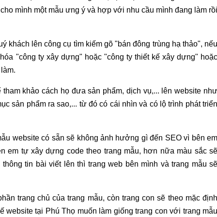
cho mình một mẫu ưng ý và hợp với nhu cầu mình đang làm rồ
uý khách lên công cụ tìm kiếm gõ "bán đông trùng hạ thảo", nế
hóa "công ty xây dựng" hoặc "công ty thiết kế xây dựng" hoặ
 làm.
tham khảo cách họ đưa sản phẩm, dịch vụ,... lên website nh
c sản phẩm ra sao,... từ đó có cái nhìn và có lộ trình phát triể
 mẫu website có sẵn sẽ không ảnh hưởng gì đến SEO vì bên e
ên em tự xây dựng code theo trang mẫu, hơn nữa màu sắc s
thông tin bài viết lên thì trang web bên mình và trang mẫu s
hần trang chủ của trang mẫu, còn trang con sẽ theo mặc địn
ế website tại Phú Thọ muốn làm giống trang con với trang mẫ