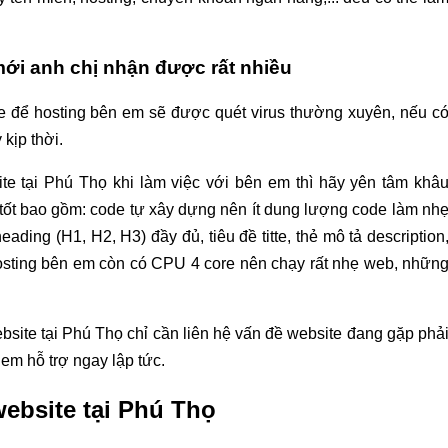
mới anh chị nhận được rất nhiều
e để hosting bên em sẽ được quét virus thường xuyên, nếu c
kịp thời.
te tại Phú Thọ khi làm việc với bên em thì hãy yên tâm khâ
tốt bao gồm: code tự xây dựng nên ít dung lượng code làm nh
ding (H1, H2, H3) đầy đủ, tiêu đề titte, thẻ mô tả description
ữa hosting bên em còn có CPU 4 core nên chạy rất nhẹ web, nhữn
bsite tại Phú Thọ chỉ cần liên hệ vấn đề website đang gặp phả
em hỗ trợ ngay lập tức.
website tại Phú Thọ