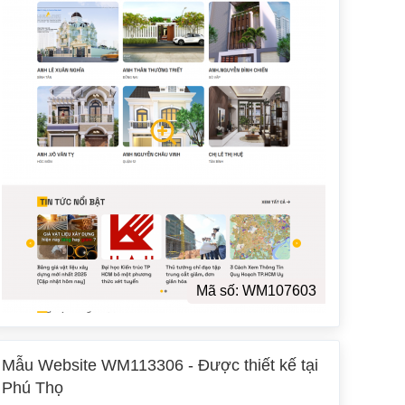
Mã số: WM107603
Mẫu Website WM113306 - Được thiết kế tại
Phú Thọ