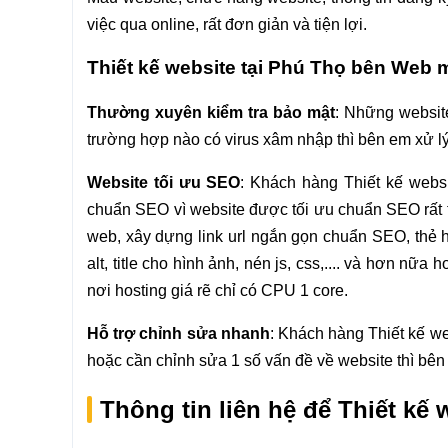
việc qua online, rất đơn giản và tiện lợi.
Thiết kế website tại Phú Thọ bên Web 
Thường xuyên kiểm tra bảo mật
: Những websit
trường hợp nào có virus xâm nhập thì bên em xử lý 
Website tối ưu SEO
: Khách hàng Thiết kế websi
chuẩn SEO vì website được tối ưu chuẩn SEO rất 
web, xây dựng link url ngắn gọn chuẩn SEO, thẻ hea
alt, title cho hình ảnh, nén js, css,.... và hơn n
nơi hosting giá rẽ chỉ có CPU 1 core.
Hỗ trợ chỉnh sửa nhanh
: Khách hàng Thiết kế we
hoặc cần chỉnh sửa 1 số vấn đề về website thì bên 
Thông tin liên hệ để Thiết kế 