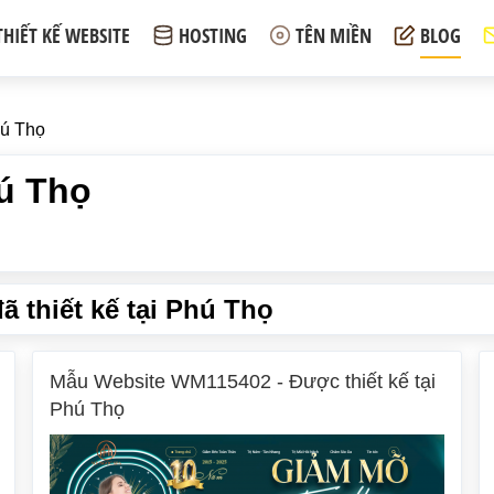
THIẾT KẾ WEBSITE
HOSTING
TÊN MIỀN
BLOG
hú Thọ
hú Thọ
 thiết kế tại Phú Thọ
Mẫu Website WM115402 - Được thiết kế tại
Phú Thọ