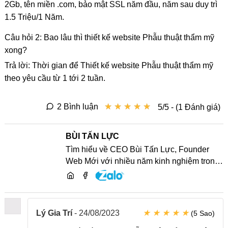
2Gb, tên miền .com, bảo mật SSL năm đầu, năm sau duy trì
1.5 Triệu/1 Năm.
Câu hỏi 2: Bao lâu thì thiết kế website Phẫu thuật thẩm mỹ
xong?
Trả lời: Thời gian để Thiết kế website Phẫu thuật thẩm mỹ
theo yêu cầu từ 1 tới 2 tuần.
★
★
★
★
★
★
★
★
★
★
2 Bình luận
5/5 - (1 Đánh giá)
BÙI TẤN LỰC
Tìm hiểu về CEO Bùi Tấn Lực, Founder
Web Mới với nhiều năm kinh nghiệm trong
lĩnh vực phát triển website, SEO và chia sẻ
kiến thức công nghệ
★
★
★
★
★
Lý Gia Trí
-
24/08/2023
(5 Sao)