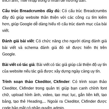
thích ảnh, Title nhập trong ô nhan đề hướng dẫn.
Cấu trúc Breadcrumbs đầy đủ
: Có cấu trúc Breadcrumbs
đầy đủ giúp website thân thiện với các công cụ tìm kiếm
hơn, giúp Google dễ dàng hiểu rõ cấu trúc danh mục của bài
viết.
Đánh giá bài viết
: Có chức năng cho người dùng đánh giá
bài viết và schema đánh giá đó sẽ được hiển thị trên
Google.
Bài viết có tác giả
: Bài viết có tác giả giúp cải thiện độ uy tín
của website nếu tác giả được xây dựng ngày càng uy tín.
Trình soạn thảo Ckeditor, Ckfinder
: Có trình soạn thảo
Ckeditor, Ckfinder trong quản trị giúp bạn canh chỉnh font
chữ, upload hình ảnh, video, tạo mục lục, gắn liên kết, tạo
bảng, tạo thẻ Heading,... Ngoài ra Ckeditor, Ckfinder được
code bảo mật có phân quyền admin.