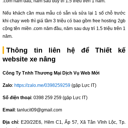
.com năm đầu, năm sau duy trì 1.5 triệu trên 1 năm.
Nếu khách cần mua mẫu có sẵn và sửa lại 1 số chỗ trước
khi chạy web thì giá tầm 3 triệu có bao gồm free hosting 2gb
cộng tên miền .com năm đầu, năm sau duy trì 1.5 triệu trên 1
năm.
Thông tin liên hệ để Thiết kế
website xe nâng
Công Ty Tnhh Thương Mại Dịch Vụ Web Mới
Zalo
:
https://zalo.me/0398259259
(gặp Lực IT)
Số điện thoại
: 0398 259 259 (gặp Lực IT)
Email
: tanlucit09@gmail.com
Địa chỉ
: E20/22E6, Hẽm C1, Ấp 57, Xã Tân Vĩnh Lộc, Tp.