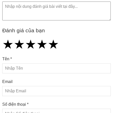
Đánh giá của bạn
★
★
★
★
★
★
★
★
★
★
★
★
★
★
★
Tên *
Email
Số điện thoại *