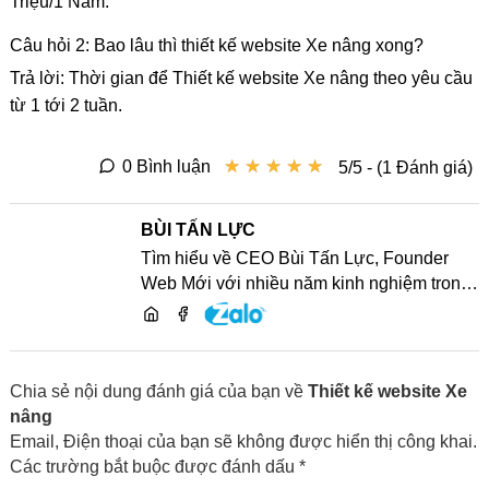
Triệu/1 Năm.
Câu hỏi 2: Bao lâu thì thiết kế website Xe nâng xong?
Trả lời: Thời gian để Thiết kế website Xe nâng theo yêu cầu
từ 1 tới 2 tuần.
★
★
★
★
★
★
★
★
★
★
0 Bình luận
5/5 - (1 Đánh giá)
BÙI TẤN LỰC
Tìm hiểu về CEO Bùi Tấn Lực, Founder
Web Mới với nhiều năm kinh nghiệm trong
lĩnh vực phát triển website, SEO và chia sẻ
kiến thức công nghệ
Chia sẻ nội dung đánh giá của bạn về
Thiết kế website Xe
nâng
Email, Điện thoại của bạn sẽ không được hiển thị công khai.
Các trường bắt buộc được đánh dấu *