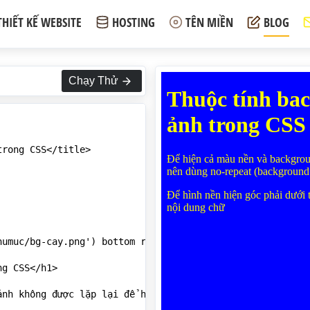
THIẾT KẾ WEBSITE
HOSTING
TÊN MIỀN
BLOG
Chạy Thử
rong CSS</title>

umuc/bg-cay.png') bottom right  no-repeat;">

g CSS</h1>

ảnh không được lặp lại để hiện thêm màu nền nên dùng no-r