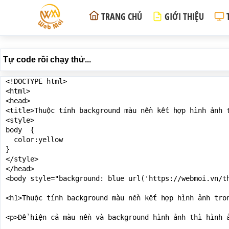
TRANG CHỦ
GIỚI THIỆU
Tự code rồi chạy thử...
<!DOCTYPE html>

<html>

<head>

<title>Thuộc tính background màu nền kết hợp hình ảnh t
<style>

body  {

  color:yellow

}

</style>

</head>

<body style="background: blue url('https://webmoi.vn/th
<h1>Thuộc tính background màu nền kết hợp hình ảnh tron
<p>Để hiện cả màu nền và background hình ảnh thì hình 