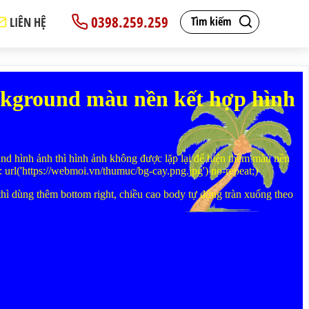
0398.259.259
LIÊN HỆ
Tìm kiếm
epeat (background: url('https://webmoi.vn/thumuc/bg-cay.