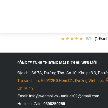
★
★
★
★
★
★
★
★
★
★
5/5 - (1 Đánh
CÔNG TY TNHH THƯƠNG MẠI DỊCH VỤ WEB MỚI
Địa chỉ: Số 7A, Đường Thới An 10, Khu phố 3, Phườ
Trụ sở chính: E20/22E6 Hẻm C1, Đường Vĩnh Lộc, Ấ
Chí Minh
Email: info@webmoi.vn - tanlucit09@gmail.com
Hotline + Zalo:
0398259259