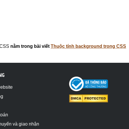
g CSS
nằm trong bài viết
Thuộc tính background trong CSS
NG
website
ng
toán
chuyển và giao nhận