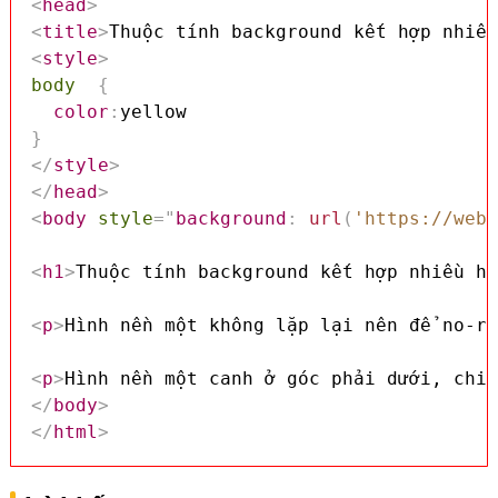
<
head
>
<
title
>
Thuộc tính background kết hợp nhiều
<
style
>
body
{
color
:
}
</
style
>
</
head
>
<
body
style
=
"
background
:
url
(
'https://webm
<
h1
>
Thuộc tính background kết hợp nhiều hì
<
p
>
Hình nền một không lặp lại nên để no-re
<
p
>
Hình nền một canh ở góc phải dưới, chiề
</
body
>
</
html
>