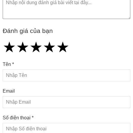
Đánh giá của bạn
★
★
★
★
★
★
★
★
★
★
★
★
★
★
★
Tên *
Email
Số điện thoại *