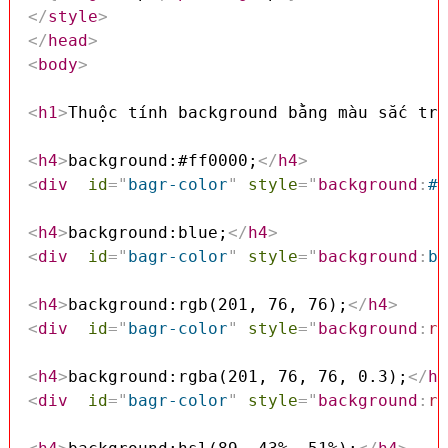
</
style
>
</
head
>
<
body
>
<
h1
>
Thuộc tính background bằng màu sắc tro
<
h4
>
background:#ff0000;
</
h4
>
<
div
id
=
"
bagr-color
"
style
=
"
background
:
#f
<
h4
>
background:blue;
</
h4
>
<
div
id
=
"
bagr-color
"
style
=
"
background
:
bl
<
h4
>
background:rgb(201, 76, 76);
</
h4
>
<
div
id
=
"
bagr-color
"
style
=
"
background
:
rg
<
h4
>
background:rgba(201, 76, 76, 0.3);
</
h4
<
div
id
=
"
bagr-color
"
style
=
"
background
:
rg