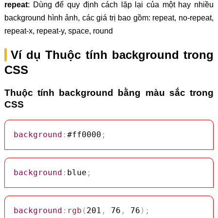
repeat
: Dùng để quy định cách lặp lại của một hay nhiều
background hình ảnh, các giá trị bao gồm: repeat, no-repeat,
repeat-x, repeat-y, space, round
Ví dụ Thuộc tính background trong
CSS
Thuộc tính background bằng màu sắc trong
CSS
background
:
#ff0000
;
background
:
blue
;
background
:
rgb
(
201
,
 76
,
 76
)
;