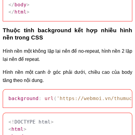
</
body
>
</
html
>
Thuộc tính background kết hợp nhiều hình
nền trong CSS
Hình nền một không lặp lại nên để no-repeat, hình nền 2 lặp
lại nên để repeat.
Hình nền một canh ở góc phải dưới, chiều cao của body
tăng theo nội dung.
background
:
url
(
'https://webmoi.vn/thumuc/
<!
DOCTYPE
html
>
<
html
>