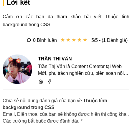
Lời kết
Cảm ơn các bạn đã tham khảo bài viết Thuộc tính
background trong CSS.
★
★
★
★
★
★
★
★
★
★
0 Bình luận
5/5 - (1 Đánh giá)
TRẦN THỊ VÂN
Trần Thị Vân là Content Creator tại Web
Mới, phụ trách nghiên cứu, biên soạn nội
dung và chia sẻ kiến thức về website, SEO,
lập trình cùng các xu hướng công nghệ
Chia sẻ nội dung đánh giá của bạn về
Thuộc tính
background trong CSS
Email, Điện thoại của bạn sẽ không được hiển thị công khai.
Các trường bắt buộc được đánh dấu *