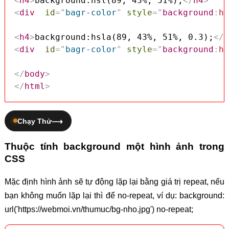
<
h4
>
background:hsl(89, 43%, 51%);
</
h4
>
<
div
id
=
"
bagr-color
"
style
=
"
background
:
hs
<
h4
>
background:hsla(89, 43%, 51%, 0.3);
</
h
<
div
id
=
"
bagr-color
"
style
=
"
background
:
hs
</
body
>
</
html
>
Chạy Thử
Thuộc tính background một hình ảnh trong
CSS
Mặc định hình ảnh sẽ tự động lặp lại bằng giá trị repeat, nếu
bạn không muốn lặp lại thì để no-repeat, ví dụ: background:
url('https://webmoi.vn/thumuc/bg-nho.jpg') no-repeat;