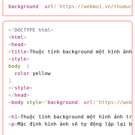
background
:
url
(
'https://webmoi.vn/thumuc/
<!
DOCTYPE
html
>
<
html
>
<
head
>
<
title
>
Thuộc tính background một hình ảnh 
<
style
>
body
{
color
:
}
</
style
>
</
head
>
<
body
style
=
"
background
:
url
(
'https://webm
<
h1
>
Thuộc tính background một hình ảnh tro
<
p
>
Mặc định hình ảnh sẽ tự động lặp lại bằ