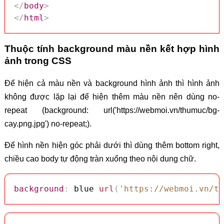
</
body
>
</
html
>
Thuộc tính background màu nền kết hợp hình
ảnh trong CSS
Để hiện cả màu nền và background hình ảnh thì hình ảnh
không được lặp lại để hiện thêm màu nền nên dùng no-
repeat (background: url('https://webmoi.vn/thumuc/bg-
cay.png.jpg') no-repeat;).
Để hình nền hiện góc phải dưới thì dùng thêm bottom right,
chiều cao body tự động tràn xuống theo nội dung chữ.
background
:
 blue 
url
(
'https://webmoi.vn/th