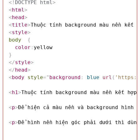
<!
DOCTYPE
html
>
<
html
>
<
head
>
<
title
>
Thuộc tính background màu nền kết h
<
style
>
body
{
color
:
}
</
style
>
</
head
>
<
body
style
=
"
background
:
 blue 
url
(
'https:/
<
h1
>
Thuộc tính background màu nền kết hợp 
<
p
>
Để hiện cả màu nền và background hình ả
<
p
>
Để hình nền hiện góc phải dưới thì dùng