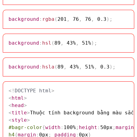
background
:
rgba
(
201
,
 76
,
 76
,
 0.3
)
;
background
:
hsl
(
89
,
 43%
,
 51%
)
;
background
:
hsla
(
89
,
 43%
,
 51%
,
 0.3
)
;
<!
DOCTYPE
html
>
<
html
>
<
head
>
<
title
>
Thuộc tính background bằng màu sắc 
<
style
>
#bagr-color
{
width
:
100%
;
height
:
50px
;
margin-
h4
{
margin
:
0px
;
padding
:
0px
}