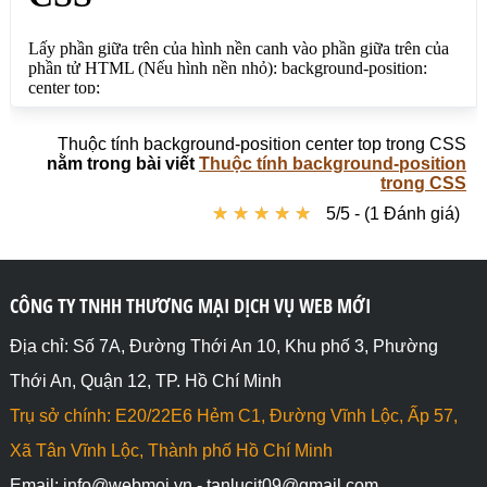
luc.jpg" style="width:100%; height:auto">

</body>

</html>
Thuộc tính background-position center top trong CSS
nằm trong bài viết
Thuộc tính background-position
trong CSS
★
★
★
★
★
★
★
★
★
★
5/5 - (1 Đánh giá)
CÔNG TY TNHH THƯƠNG MẠI DỊCH VỤ WEB MỚI
Địa chỉ: Số 7A, Đường Thới An 10, Khu phố 3, Phường
Thới An, Quận 12, TP. Hồ Chí Minh
Trụ sở chính: E20/22E6 Hẻm C1, Đường Vĩnh Lộc, Ấp 57,
Xã Tân Vĩnh Lộc, Thành phố Hồ Chí Minh
Email: info@webmoi.vn - tanlucit09@gmail.com