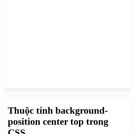
  background-size: cover; /*Cắt bớt 1 số phần hình 
ảnh, thay đối kích thước để bao phủ toàn bộ phần tử 
HTML*/

  color:red;

}

</style>

</head>

<body>

<h1>Thuộc tính background-position center top trong 
CSS</h1>

<p>Lấy phần giữa trên của hình nền canh vào phần 
giữa trên của phần tử HTML (Nếu hình nền nhỏ): 
background-position: center top;</p>

<div id="mtdiv" style="background-position: center 
top;">

 <p>Lấy phần giữa trên của hình nền canh vào phần 
giữa trên của phần tử HTML (Nếu hình nền nhỏ):</p>

</div>

<p><b>Hình gốc:</b></p>

<img src="https://webmoi.vn/thumuc/ceo-bui-tan-