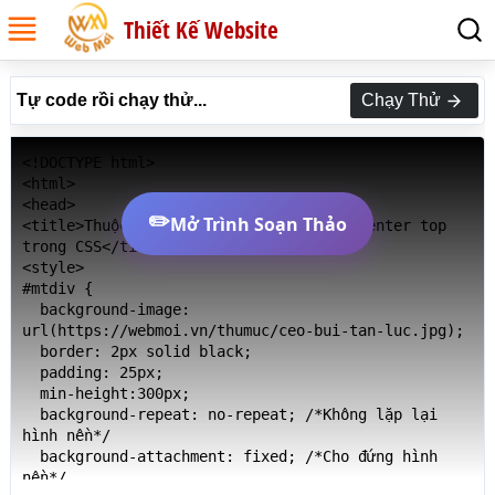
Thiết Kế Website
Tự code rồi chạy thử...
Chạy Thử
<!DOCTYPE html>

<html>

<head>

✏️
Mở Trình Soạn Thảo
<title>Thuộc tính background-position center top 
trong CSS</title>

<style>

#mtdiv {

  background-image: 
url(https://webmoi.vn/thumuc/ceo-bui-tan-luc.jpg);

  border: 2px solid black;

  padding: 25px;

  min-height:300px;

  background-repeat: no-repeat; /*Không lặp lại 
hình nền*/

  background-attachment: fixed; /*Cho đứng hình 
nền*/
