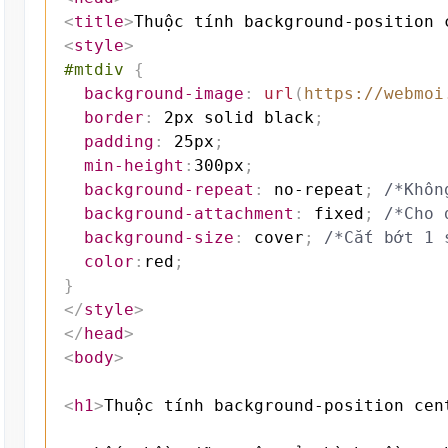
<
title
>
Thuộc tính background-position 
<
style
>
#mtdiv
{
background-image
:
url
(
https://webmoi
border
:
 2px solid black
;
padding
:
 25px
;
min-height
:
300px
;
background-repeat
:
 no-repeat
;
/*Khôn
background-attachment
:
 fixed
;
/*Cho 
background-size
:
 cover
;
/*Cắt bớt 1 
color
:
red
;
}
</
style
>
</
head
>
<
body
>
<
h1
>
Thuộc tính background-position cen