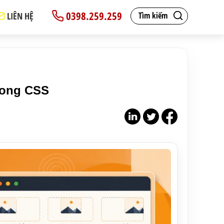
0398.259.259
LIÊN HỆ
Tìm kiếm
rong CSS