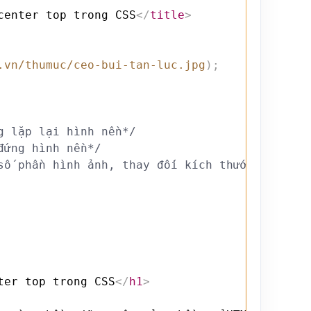
center top trong CSS
</
title
>
.vn/thumuc/ceo-bui-tan-luc.jpg
)
;
g lặp lại hình nền*/
đứng hình nền*/
số phần hình ảnh, thay đối kích thước để bao 
ter top trong CSS
</
h1
>