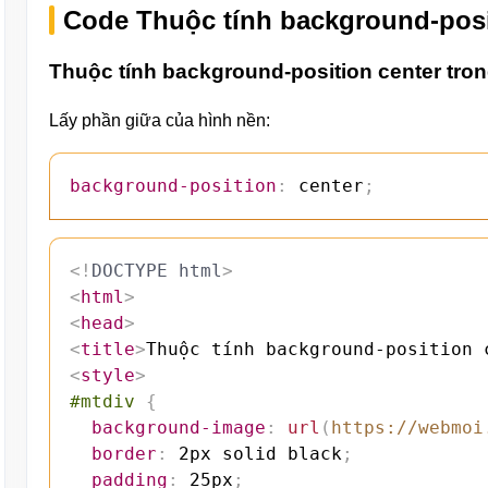
Code Thuộc tính background-posi
Thuộc tính background-position center tro
Lấy phần giữa của hình nền:
background-position
:
 center
;
<!
DOCTYPE
html
>
<
html
>
<
head
>
<
title
>
Thuộc tính background-position 
<
style
>
#mtdiv
{
background-image
:
url
(
https://webmoi
border
:
 2px solid black
;
padding
:
 25px
;