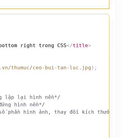
bottom right trong CSS
</
title
>
.vn/thumuc/ceo-bui-tan-luc.jpg
)
;
g lặp lại hình nền*/
đứng hình nền*/
số phần hình ảnh, thay đối kích thước để bao 