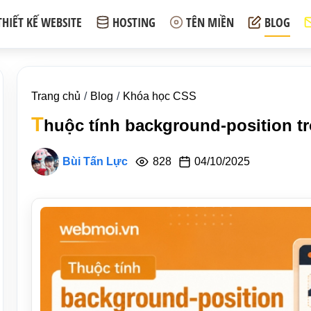
THIẾT KẾ WEBSITE
HOSTING
TÊN MIỀN
BLOG
Trang chủ
Blog
Khóa học CSS
T
huộc tính background-position t
Bùi Tấn Lực
828
04/10/2025