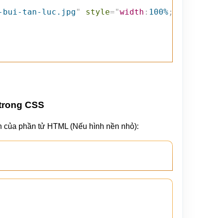
-bui-tan-luc.jpg
"
style
=
"
width
:
100%
;
height
:
a
 trong CSS
ên của phần tử HTML (Nếu hình nền nhỏ):