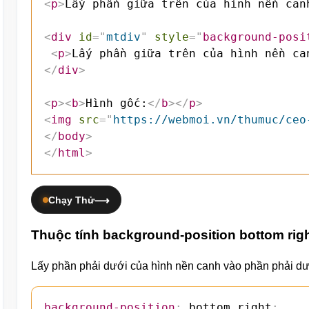
<
p
>
Lấy phần giữa trên của hình nền can
<
div
id
=
"
mtdiv
"
style
=
"
background-posi
<
p
>
Lấy phần giữa trên của hình nền ca
</
div
>
<
p
>
<
b
>
Hình gốc:
</
b
>
</
p
>
<
img
src
=
"
https://webmoi.vn/thumuc/ceo
</
body
>
</
html
>
Chạy Thử
Thuộc tính background-position bottom rig
Lấy phần phải dưới của hình nền canh vào phần phải d
background-position
:
 bottom right
;