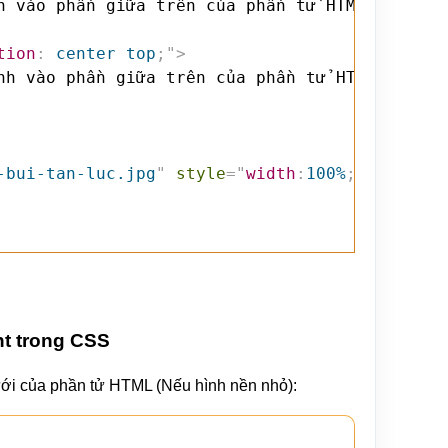
h vào phần giữa trên của phần tử HTML (Nếu hì
tion
:
 center top
;
"
>
nh vào phần giữa trên của phần tử HTML (Nếu h
-bui-tan-luc.jpg
"
style
=
"
width
:
100%
;
height
:
a
ht trong CSS
ưới của phần tử HTML (Nếu hình nền nhỏ):