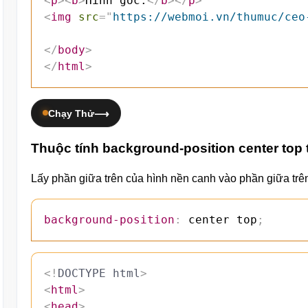
<
p
>
<
b
>
Hình gốc:
</
b
>
</
p
>
<
img
src
=
"
https://webmoi.vn/thumuc/ceo
</
body
>
</
html
>
Chạy Thử
Thuộc tính background-position center top
Lấy phần giữa trên của hình nền canh vào phần giữa tr
background-position
:
 center top
;
<!
DOCTYPE
html
>
<
html
>
<
head
>