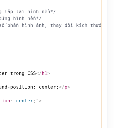
g lặp lại hình nền*/
đứng hình nền*/
số phần hình ảnh, thay đối kích thước để bao 
ter trong CSS
</
h1
>
und-position: center;
</
p
>
tion
:
 center
;
"
>