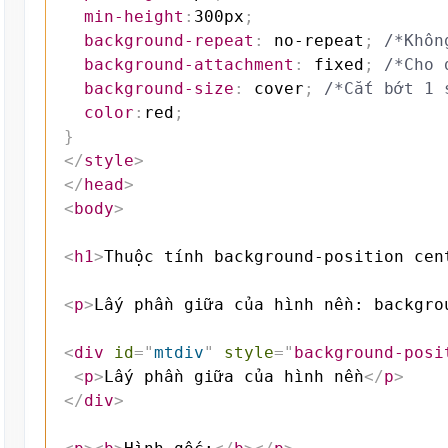
min-height
:
300px
;
background-repeat
:
 no-repeat
;
/*Khôn
background-attachment
:
 fixed
;
/*Cho 
background-size
:
 cover
;
/*Cắt bớt 1 
color
:
red
;
}
</
style
>
</
head
>
<
body
>
<
h1
>
Thuộc tính background-position cen
<
p
>
Lấy phần giữa của hình nền: backgro
<
div
id
=
"
mtdiv
"
style
=
"
background-posi
<
p
>
Lấy phần giữa của hình nền
</
p
>
</
div
>