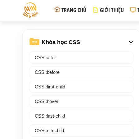
TRANG CHỦ
GIỚI THIỆU
Khóa học CSS
WM
CSS :after
CSS :before
CSS :first-child
CSS :hover
CSS :last-child
CSS :nth-child