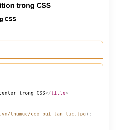
tion trong CSS
ng CSS
center trong CSS
</
title
>
.vn/thumuc/ceo-bui-tan-luc.jpg
)
;