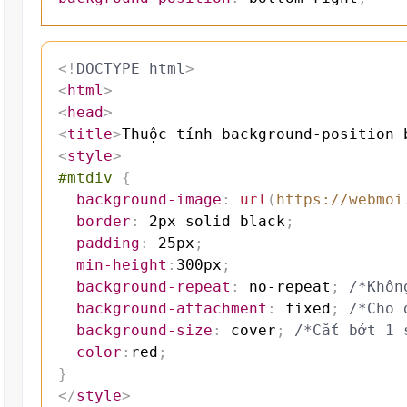
<!
DOCTYPE
html
>
<
html
>
<
head
>
<
title
>
Thuộc tính background-position 
<
style
>
#mtdiv
{
background-image
:
url
(
https://webmoi
border
:
 2px solid black
;
padding
:
 25px
;
min-height
:
300px
;
background-repeat
:
 no-repeat
;
/*Khôn
background-attachment
:
 fixed
;
/*Cho 
background-size
:
 cover
;
/*Cắt bớt 1 
color
:
red
;
}
</
style
>