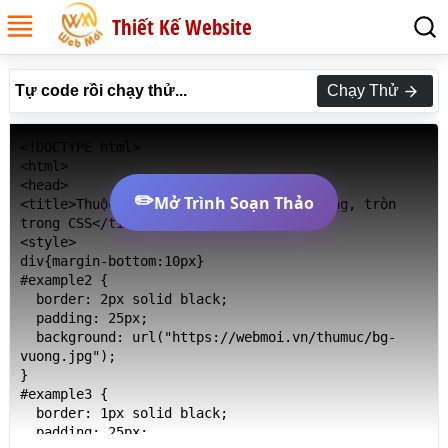
Thiết Kế Website
Tự code rồi chạy thử...
Chạy Thử
<!DOCTYPE html>

<html>

<head>

✏️
Mở Trình Soạn Thảo
<title>Thuộc tính background-repeat vuông, tròn 
trong CSS</title>

<style>

div{margin-bottom:10px}

#example2 {

  border: 2px solid black;

  padding: 25px;

  background: url("https://webmoi.vn/thumuc/bg-
vuong.jpg");

}

#example3 {

  border: 1px solid black;

  padding: 25px;
