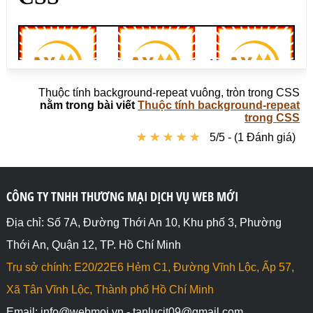
Thuộc tính background-repeat vuông, tròn trong CSS
nằm trong bài viết
Thuộc tính background-repeat
trong CSS
★
★
★
★
★
★
★
★
★
★
5/5 - (1 Đánh giá)
CÔNG TY TNHH THƯƠNG MẠI DỊCH VỤ WEB MỚI
Địa chỉ: Số 7A, Đường Thới An 10, Khu phố 3, Phường
Thới An, Quận 12, TP. Hồ Chí Minh
Trụ sở chính: E20/22E6 Hẻm C1, Đường Vĩnh Lộc, Ấp 57,
Xã Tân Vĩnh Lộc, Thành phố Hồ Chí Minh
Email: info@webmoi.vn - tanlucit09@gmail.com