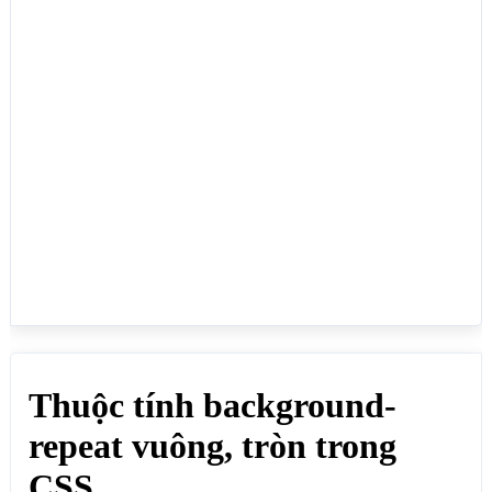
  background: url("https://webmoi.vn/thumuc/bg-
vuong.jpg");

}

</style>

</head>

<body>

<h1>Thuộc tính background-repeat vuông, tròn trong 
CSS</h1>

<div id="example2" style="background-repeat: 
space;">

  <h3>background-repeat: space (vuông)</h3>

</div>

<div id="example3" style=" background-repeat: 
round;">

  <h3>background-repeat: round (tròn)</h3>

</div>

</body>

</html>