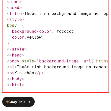
<
html
>
<
head
>
<
title
>
Thuộc tính background-image no-repe
<
style
>
body
{
background-color
:
 #cccccc
;
color
:
}
</
style
>
</
head
>
<
body
style
=
"
background-image
:
url
(
'https:
<
h1
>
Thuộc tính background-image no-repeat,
<
p
>
Xin chào
</
p
>
</
body
>
</
html
>
Chạy Thử