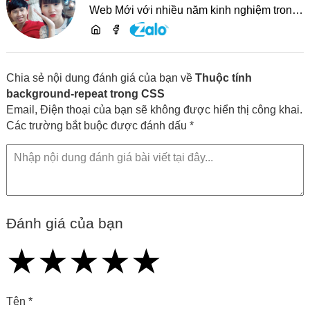
Web Mới với nhiều năm kinh nghiệm trong
lĩnh vực phát triển website, SEO và chia sẻ
kiến thức công nghệ
Chia sẻ nội dung đánh giá của bạn về
Thuộc tính
background-repeat trong CSS
Email, Điện thoại của bạn sẽ không được hiển thị công khai.
Các trường bắt buộc được đánh dấu *
Đánh giá của bạn
★
★
★
★
★
★
★
★
★
★
★
★
★
★
★
Tên *