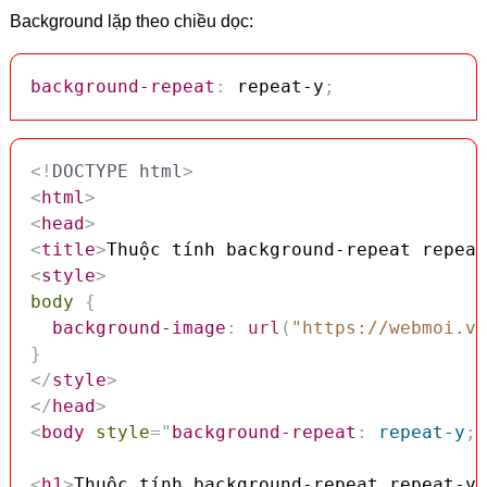
Background lặp theo chiều dọc:
background-repeat
:
 repeat-y
;
<!
DOCTYPE
html
>
<
html
>
<
head
>
<
title
>
Thuộc tính background-repeat repeat
<
style
>
body
{
background-image
:
url
(
"https://webmoi.vn
}
</
style
>
</
head
>
<
body
style
=
"
background-repeat
:
 repeat-y
;
"
<
h1
>
Thuộc tính background-repeat repeat-y 