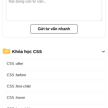
Khóa học CSS
WM
CSS :after
CSS :before
CSS :first-child
CSS :hover