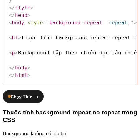
}
</
style
>
</
head
>
<
body
style
=
"
background-repeat
:
 repeat
;
"
>
<
h1
>
Thuộc tính background-repeat repeat tr
<
p
>
Background lặp theo chiều dọc lẫn chiều
</
body
>
</
html
>
Chạy Thử
Thuộc tính background-repeat no-repeat trong
CSS
Background không có lặp lại: