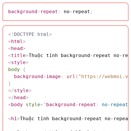
background-repeat
:
 no-repeat
;
<!
DOCTYPE
html
>
<
html
>
<
head
>
<
title
>
Thuộc tính background-repeat no-rep
<
style
>
body
{
background-image
:
url
(
"https://webmoi.vn
}
</
style
>
</
head
>
<
body
style
=
"
background-repeat
:
 no-repeat
;
<
h1
>
Thuộc tính background-repeat no-repeat