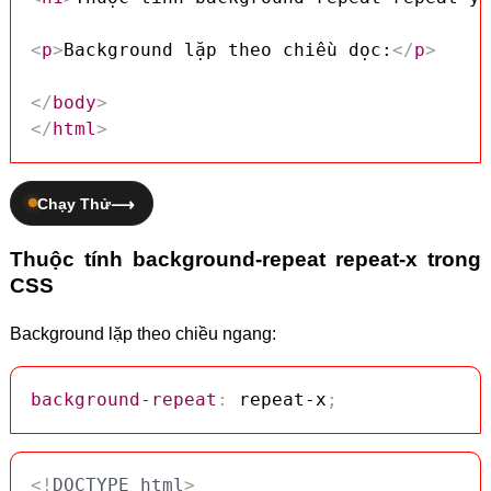
<
p
>
Background lặp theo chiều dọc:
</
p
>
</
body
>
</
html
>
Chạy Thử
Thuộc tính background-repeat repeat-x trong
CSS
Background lặp theo chiều ngang:
background-repeat
:
 repeat-x
;
<!
DOCTYPE
html
>