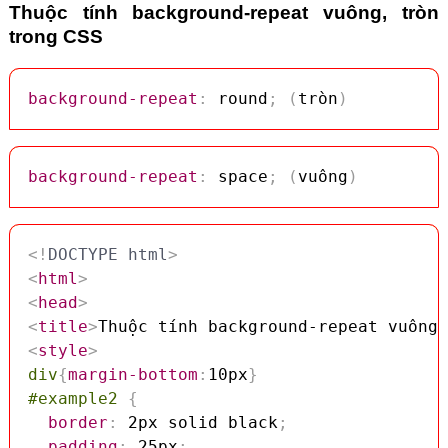
Thuộc tính background-repeat vuông, tròn
trong CSS
background-repeat
:
 round
;
(
tròn
)
background-repeat
:
 space
;
(
vuông
)
<!
DOCTYPE
html
>
<
html
>
<
head
>
<
title
>
Thuộc tính background-repeat vuông,
<
style
>
div
{
margin-bottom
:
10px
}
#example2
{
border
:
 2px solid black
;
padding
:
 25px
;