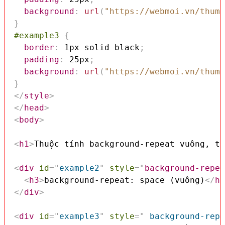
background
:
url
(
"https://webmoi.vn/thumu
}
#example3
{
border
:
 1px solid black
;
padding
:
 25px
;
background
:
url
(
"https://webmoi.vn/thumu
}
</
style
>
</
head
>
<
body
>
<
h1
>
Thuộc tính background-repeat vuông, tr
<
div
id
=
"
example2
"
style
=
"
background-repea
<
h3
>
background-repeat: space (vuông)
</
h3
</
div
>
<
div
id
=
"
example3
"
style
=
"
 background-repe