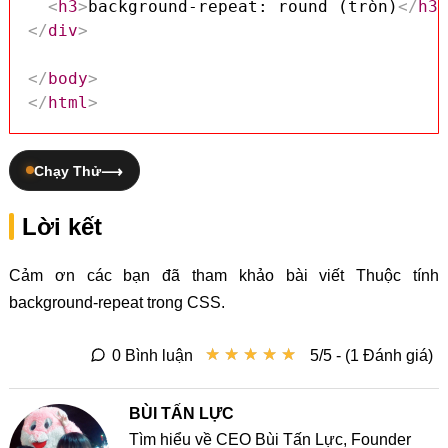
<
h3
>
background-repeat: round (tròn)
</
h3
>
</
div
>
</
body
>
</
html
>
Chạy Thử
Lời kết
Cảm ơn các bạn đã tham khảo bài viết Thuộc tính
background-repeat trong CSS.
★
★
★
★
★
★
★
★
★
★
0 Bình luận
5/5 - (1 Đánh giá)
BÙI TẤN LỰC
Tìm hiểu về CEO Bùi Tấn Lực, Founder