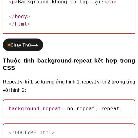
<
p
>
Background không có lặp lại:
</
p
>
</
body
>
</
html
>
Chạy Thử
Thuộc tính background-repeat kết hợp trong
CSS
Repeat vị trí 1 sẽ tương ứng hình 1, repeat vị trí 2 tương ứng
với hình 2:
background-repeat
:
 no-repeat
,
 repeat
;
<!
DOCTYPE
html
>