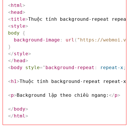
<
html
>
<
head
>
<
title
>
Thuộc tính background-repeat repeat
<
style
>
body
{
background-image
:
url
(
"https://webmoi.vn
}
</
style
>
</
head
>
<
body
style
=
"
background-repeat
:
 repeat-x
;
"
<
h1
>
Thuộc tính background-repeat repeat-x 
<
p
>
Background lặp theo chiều ngang:
</
p
>
</
body
>
</
html
>