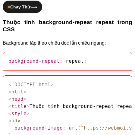
Chạy Thử
Thuộc tính background-repeat repeat trong
CSS
Background lặp theo chiều dọc lẫn chiều ngang:
background-repeat
:
 repeat
;
<!
DOCTYPE
html
>
<
html
>
<
head
>
<
title
>
Thuộc tính background-repeat repeat
<
style
>
body
{
background-image
:
url
(
"https://webmoi.vn